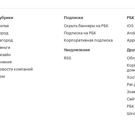
убрики
Подписки
РБК
илье
Скрыть баннеры на РБК
iOS
ород
Подписка на РБК
And
агород
Корпоративная подписка
AppG
еньги
Уведомления
Дру
изайн
RSS
Обл
нения
Кор
овости компаний
дом
ом
Хос
Рег
Зна
Сайт
РБК
Шко