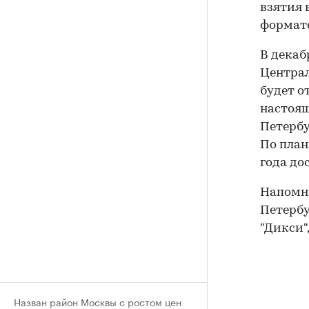
взятия 
формате
В декаб
Централ
будет о
настоящ
Петербу
По план
года до
Напомни
Петербу
"Дикси"
Назван район Москвы с ростом цен