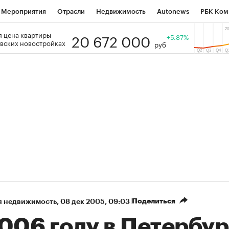
Мероприятия
Отрасли
Недвижимость
Autonews
РБК Ком
20 672 000
 цена квартиры
 РБК
РБК Образование
РБК Курсы
РБК Life
+5.87%
Тренды
Виз
вских новостройках
руб
ь
Крипто
РБК Бизнес-среда
Дискуссионный клуб
Исследо
зета
Спецпроекты СПб
Конференции СПб
Спецпроекты
кономика
Бизнес
Технологии и медиа
Финансы
Рынок на
Поделиться
я недвижимость
⁠,
08 дек 2005, 09:03
006 году в Петербур