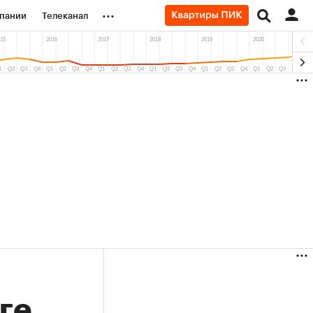
...
пании
Телеканал
ионеры
вания
личной валюты
ге