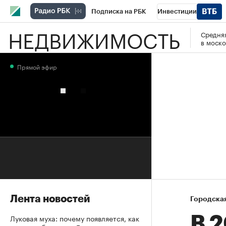
Подписка на РБК
Инвестиции
НЕДВИЖИМОСТЬ
Средняя
РБК Вино
Спорт
Школа управления
в моско
Национальные проекты
Город
Стил
Прямой эфир
Кредитные рейтинги
Франшизы
Га
Проверка контрагентов
Политика
Э
Лента новостей
Городска
Луковая муха: почему появляется, как
В 2