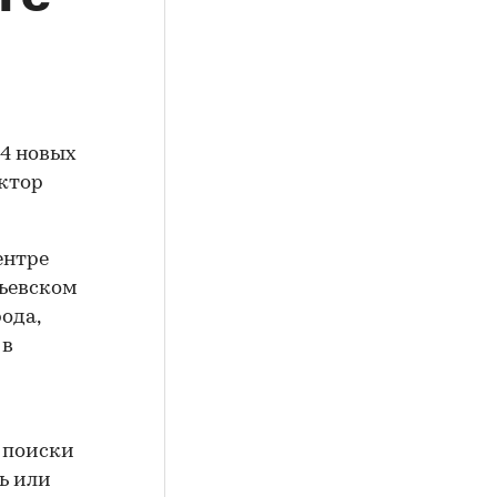
64 новых
ектор
ентре
льевском
ода,
 в
 поиски
ь или