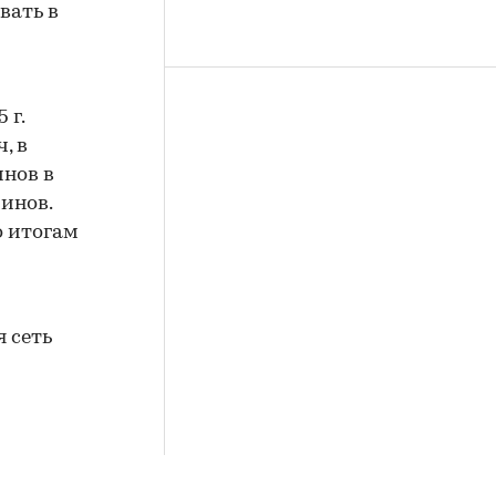
вать в
 г.
, в
инов в
зинов.
о итогам
 сеть