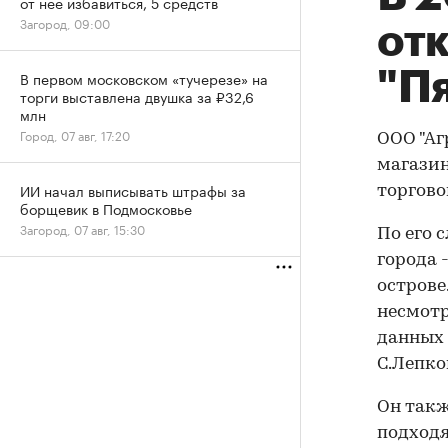
от нее избавиться, 5 средств
Загород, 09:00
от
"П
В первом московском «тучерезе» на
торги выставлена двушка за ₽32,6
млн
Город, 07 авг, 17:20
ООО "Аг
магазин
ИИ начал выписывать штрафы за
торгово
борщевик в Подмосковье
Загород, 07 авг, 15:30
По его 
города 
острове
несмотр
данных 
С.Лепко
Он такж
подходя