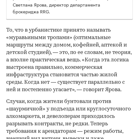
Светлана Ярова, директор департамента
брокериджа RRG.
00:00
/
00:00
То, что в урбанистике принято называть
«муравьиными тропами» (оптимальные
маршруты между домом, кофейней, аптекой и
детской студией), — это, по ее словам, не теория,
а вполне практическая вещь. «Когда эта логика
выстроена правильно, коммерческая
инфраструктура становится частью жилой
среды. Когда нет — существует параллельно с
ней и постепенно угасает», — говорит Ярова.
Случаи, когда жители бунтовали против
«шаурмичной» у подъезда или круглосуточного
алкомаркета, и девелоперам приходилось
разрывать контракты, не редки. Теперь
требования к арендаторам — режим работы,
внешний вид витрин, вывески и даже