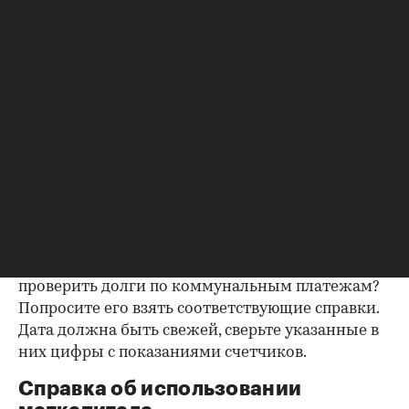
подтвердить этот факт. Проверка прописанных в
квартире заключается в получении архивной
выписки из домовой книги — это даст
возможность убедиться, что вы не получите в
нагрузку жильцов, имеющих право пользования.
Справка об отсутствии
задолженности по коммунальным
платежам
Важно убедиться в отсутствии задолженностей:
до продажи квартиры оплата «коммуналки» —
обязанность прежнего собственника. А как
проверить долги по коммунальным платежам?
Попросите его взять соответствующие справки.
Дата должна быть свежей, сверьте указанные в
них цифры с показаниями счетчиков.
Справка об использовании