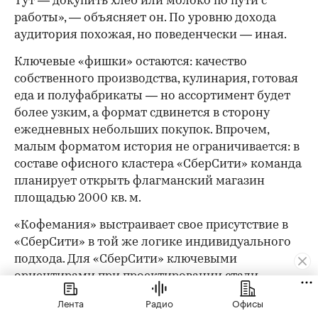
Тут — докупить хлеб или молоко по пути с
работы», — объясняет он. По уровню дохода
аудитория похожая, но поведенчески — иная.
Ключевые «фишки» остаются: качество
собственного производства, кулинария, готовая
еда и полуфабрикаты — но ассортимент будет
более узким, а формат сдвинется в сторону
ежедневных небольших покупок. Впрочем,
малым форматом история не ограничивается: в
составе офисного кластера «СберСити» команда
планирует открыть флагманский магазин
площадью 2000 кв. м.
«Кофемания» выстраивает свое присутствие в
«СберСити» в той же логике индивидуального
подхода. Для «СберСити» ключевыми
ориентирами при проектировании стали
технологичность решений, функциональность и
Лента
Радио
Офисы
лаконичность форм. «В данный момент мы