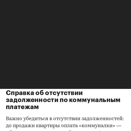
расторжения брака.
Справка о зарегистрированных
лицах
Идеально, если в жилище никто не
зарегистрирован. Верить на слово не стоит,
попросите продавца документально
подтвердить этот факт. Проверка прописанных в
квартире заключается в получении архивной
выписки из домовой книги — это даст
возможность убедиться, что вы не получите в
нагрузку жильцов, имеющих право пользования.
Справка об отсутствии
задолженности по коммунальным
платежам
Важно убедиться в отсутствии задолженностей:
до продажи квартиры оплата «коммуналки» —