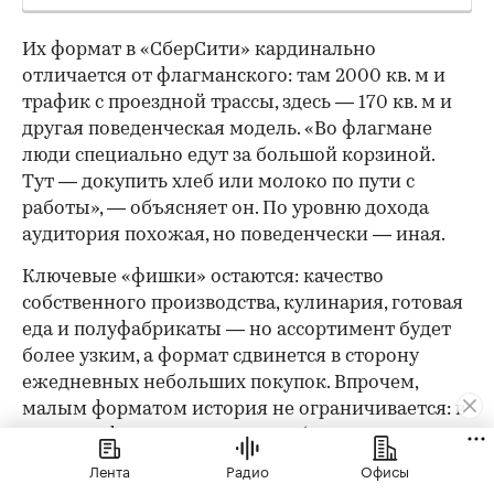
Их формат в «СберСити» кардинально
отличается от флагманского: там 2000 кв. м и
трафик с проездной трассы, здесь — 170 кв. м и
другая поведенческая модель. «Во флагмане
люди специально едут за большой корзиной.
Тут — докупить хлеб или молоко по пути с
работы», — объясняет он. По уровню дохода
аудитория похожая, но поведенчески — иная.
Ключевые «фишки» остаются: качество
собственного производства, кулинария, готовая
еда и полуфабрикаты — но ассортимент будет
более узким, а формат сдвинется в сторону
ежедневных небольших покупок. Впрочем,
малым форматом история не ограничивается: в
составе офисного кластера «СберСити» команда
планирует открыть флагманский магазин
Лента
Радио
Офисы
площадью 2000 кв. м.