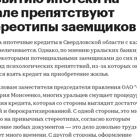
але препятствуют
ереотипы заемщиков
а ипотечные кредиты в Свердловской области с 
величивается. Однако, по мнению уральских банки
некоторыми потенциальными заемщиками до сих 
яд психологических препятствий, из-за которых о
я взять кредит на приобретение жилья.
 словам заместителя председателя правления ОАО 
рия Моисеенко, многих уральцев смущает процеду
ия кредита, которая со стороны выглядит достат
 и бюрократизированной. С одной стороны, это м
о на привычных стереотипах, согласно которым
ние любых документов — это дело довольно трудн
т много времени. С другой стороны, оформление