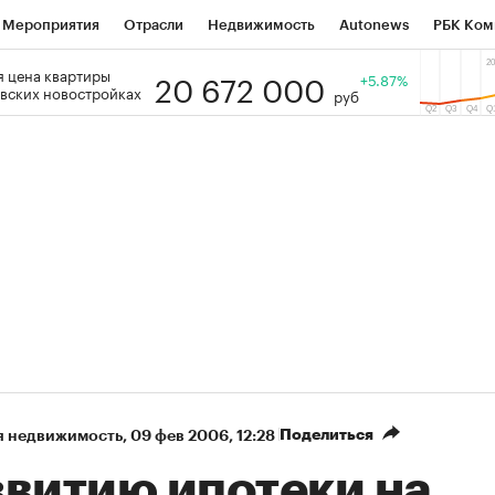
Мероприятия
Отрасли
Недвижимость
Autonews
РБК Ком
20 672 000
 цена квартиры
 РБК
РБК Образование
РБК Курсы
РБК Life
+5.87%
Тренды
Виз
вских новостройках
руб
ь
Крипто
РБК Бизнес-среда
Дискуссионный клуб
Исследо
зета
Спецпроекты СПб
Конференции СПб
Спецпроекты
кономика
Бизнес
Технологии и медиа
Финансы
Рынок на
Поделиться
я недвижимость
⁠,
09 фев 2006, 12:28
звитию ипотеки на