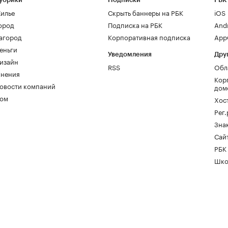
илье
Скрыть баннеры на РБК
iOS
ород
Подписка на РБК
And
агород
Корпоративная подписка
AppG
еньги
Уведомления
Дру
изайн
RSS
Обл
нения
Кор
овости компаний
дом
ом
Хос
Рег
Зна
Сайт
РБК
Шко