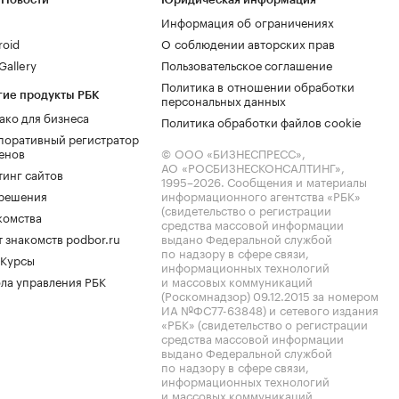
Информация об ограничениях
roid
О соблюдении авторских прав
allery
Пользовательское соглашение
Политика в отношении обработки
гие продукты РБК
персональных данных
ако для бизнеса
Политика обработки файлов cookie
поративный регистратор
енов
© ООО «БИЗНЕСПРЕСС»,
АО «РОСБИЗНЕСКОНСАЛТИНГ»,
тинг сайтов
1995–2026
. Сообщения и материалы
.решения
информационного агентства «РБК»
(свидетельство о регистрации
комства
средства массовой информации
 знакомств podbor.ru
выдано Федеральной службой
по надзору в сфере связи,
 Курсы
информационных технологий
ла управления РБК
и массовых коммуникаций
(Роскомнадзор) 09.12.2015 за номером
ИА №ФС77-63848) и сетевого издания
«РБК» (свидетельство о регистрации
средства массовой информации
выдано Федеральной службой
по надзору в сфере связи,
информационных технологий
и массовых коммуникаций