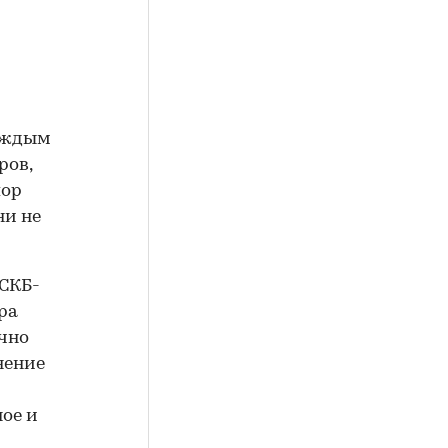
каждым
ров,
пор
ни не
"СКБ-
ра
очно
нение
ое и