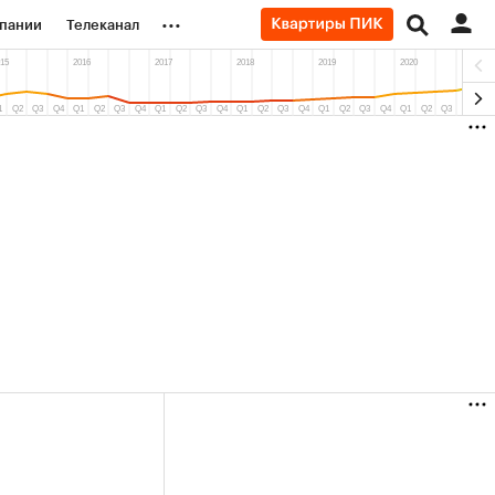
...
пании
Телеканал
ионеры
вания
личной валюты