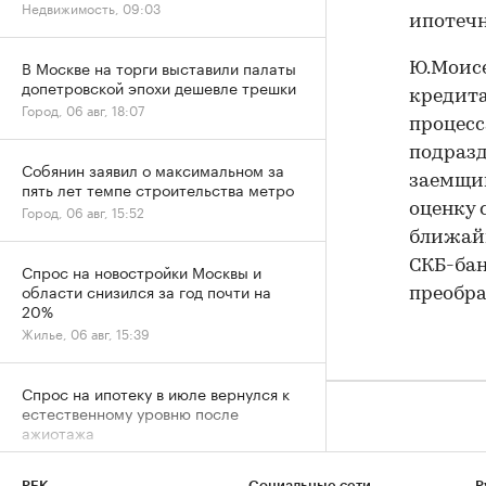
Недвижимость, 09:03
ипотечн
В Москве на торги выставили палаты
Ю.Моисе
допетровской эпохи дешевле трешки
кредита
Город, 06 авг, 18:07
процесс
подразд
Собянин заявил о максимальном за
заемщик
пять лет темпе строительства метро
оценку 
Город, 06 авг, 15:52
ближайш
СКБ-бан
Спрос на новостройки Москвы и
области снизился за год почти на
преобра
20%
Жилье, 06 авг, 15:39
Спрос на ипотеку в июле вернулся к
естественному уровню после
ажиотажа
Деньги, 06 авг, 13:32
РБК
Социальные сети
Р