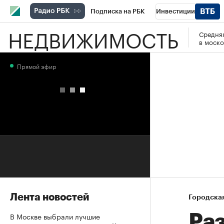
Подписка на РБК
Инвестиции
НЕДВИЖИМОСТЬ
Средняя
РБК Вино
Спорт
Школа управления
в моско
Национальные проекты
Город
Стил
Прямой эфир
Кредитные рейтинги
Франшизы
Га
Проверка контрагентов
Политика
Э
Лента новостей
Городска
В Москве выбрали лучшие
Ра