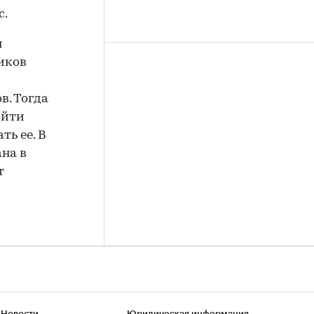
с.
я
ников
в. Тогда
ойти
ть ее. В
на в
т
 Новости
Юридическая информация