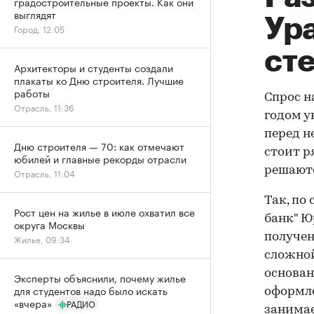
градостроительные проекты. Как они
выглядят
Ур
Город, 12:05
ст
Архитекторы и студенты создали
плакаты ко Дню строителя. Лучшие
работы
Спрос н
Отрасль, 11:36
годом у
перед 
Дню строителя — 70: как отмечают
стоит р
юбилей и главные рекорды отрасли
решаютс
Отрасль, 11:04
Так, по
Рост цен на жилье в июле охватил все
банк" Ю
округа Москвы
получен
Жилье, 09:34
сложной
основан
Эксперты объяснили, почему жилье
для студентов надо было искать
оформле
«вчера»
РАДИО
занимае