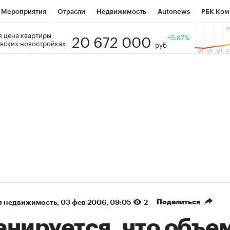
Мероприятия
Отрасли
Недвижимость
Autonews
РБК Ком
20 672 000
 цена квартиры
 РБК
РБК Образование
РБК Курсы
РБК Life
+5.87%
Тренды
Виз
вских новостройках
руб
ь
Крипто
РБК Бизнес-среда
Дискуссионный клуб
Исследо
зета
Спецпроекты СПб
Конференции СПб
Спецпроекты
кономика
Бизнес
Технологии и медиа
Финансы
Рынок на
(+87,32%)
(+30,24%)
₽5 450
АФК «Система» ₽12
Купить
оз ПСБ к 29.07.27
прогноз БКС к 15.07.27
Поделиться
я недвижимость
⁠,
03 фев 2006, 09:05
2
анируется, что объе