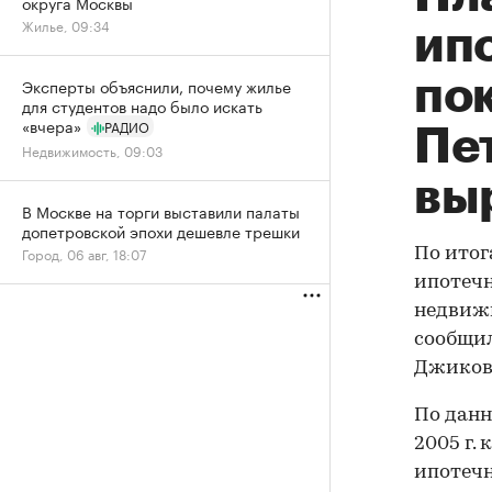
округа Москвы
Жилье, 09:34
ип
по
Эксперты объяснили, почему жилье
для студентов надо было искать
«вчера»
РАДИО
Пет
Недвижимость, 09:03
выр
В Москве на торги выставили палаты
допетровской эпохи дешевле трешки
Город, 06 авг, 18:07
По итог
ипотечн
недвижи
сообщил
Джиков
По данн
2005 г.
ипотечн