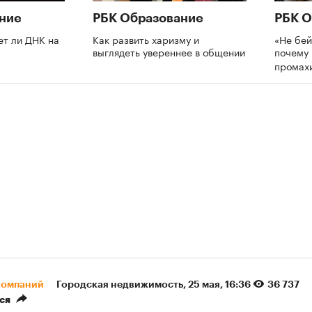
ние
РБК Образование
РБК О
ет ли ДНК на
Как развить харизму и
«Не бей
выглядеть увереннее в общении
почему 
промах
компаний
Городская недвижимость
⁠,
25 мая, 16:36
36 737
ся