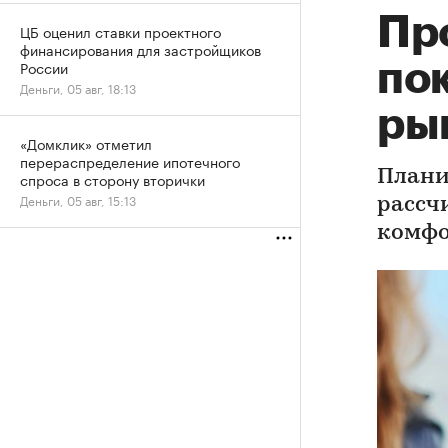
Пр
ЦБ оценил ставки проектного
финансирования для застройщиков
России
по
Деньги, 05 авг, 18:13
ры
«Домклик» отметил
перераспределение ипотечного
Плани
спроса в сторону вторички
Деньги, 05 авг, 15:13
рассч
комфо