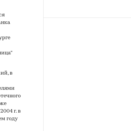
ся
анка
урге
лица"
ий, в
телями
отечного
кже
004 г. в
ем году