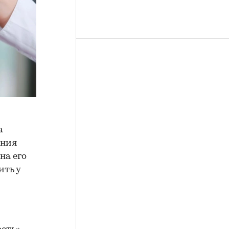
а
ения
на его
ить у