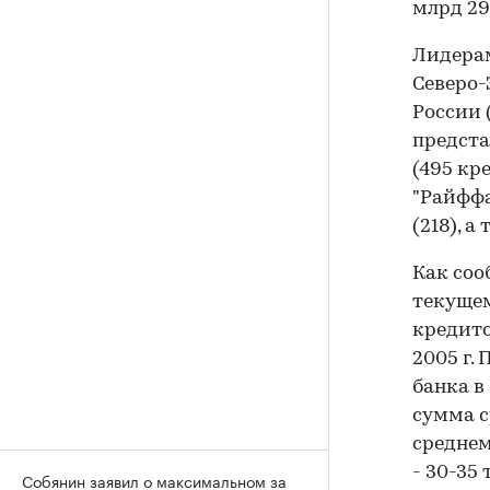
млрд 29
Лидерам
Северо-
России (
предста
(495 кр
"Райффа
(218), а
Как соо
текущем
кредито
2005 г.
банка в
сумма с
среднем
- 30-35
Собянин заявил о максимальном за