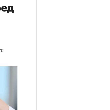
ред
ет