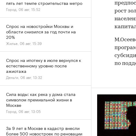
пять лет темпе строительства метро
предпос
Город, 06 авг, 15:52
рост зо
населен
Спрос на новостройки Москвы и
капитал
области снизился за год почти на
20%
М.Осеев
Жилье, 06 авг, 15:39
програм
субсиди
Спрос на ипотеку в июле вернулся к
по подд
естественному уровню после
ажиотажа
Деньги, 06 авг, 13:32
Сила воды: как река у дома стала
символом премиальной жизни в
Москве
Город, 06 авг, 13:05
За 9 лет в Москве в кадастр внесли
более 500 новостроек по реновации