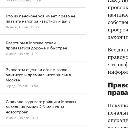
Как утв
проверк
Кто из пенсионеров имеет право не
начинае
платить налог за квартиру и дачу
собстве
Деньги, 05 авг, 12:15
просроч
закончи
Квартиры в Москве стали
продаваться дороже и быстрее
Все дан
Жилье, 05 авг, 11:29
правоус
что на 
Эксперты оценили объем ввода
информа
элитного и премиального жилья в
Москве
Прав
Город, 05 авг, 10:53
права
С начала года застройщики Москвы
Покупк
вывели на рынок 2,6 млн кв. м
новостроек
печальн
Жилье, 05 авг, 10:11
операци