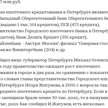
7 млн руб.
и ипотечного кредитования в Петербурге являют
Западный Сберегательный банк Сберегательного б
выдано 1 тыс. 514 кредитов), ПСБ (473 кредита),
вительство Городского ипотечного банка в Петерб
едитов), Банк Дельта-Кредит (391 кредит),
йзенбанк - Австри-Москва", филиал "Северная сто
 также Внешторгбанк (204) и др.
бщил вице-губернатор Петербурга Михаил Осеевск
 году правительство ожидает рост ипотечного
вания в городе в два раза, по сравнению с показа
 По словам главы представительства Городского ип
 Петербурге Игоря Жигунова, в 2005 г. возросла та
реднего ипотечного кредита по Петербургу. Если в 2
 заемщики брали менее 30 тыс. долл., то в минувш
 тыс. долл. Как сообщил И.Жигунов, есть несколько