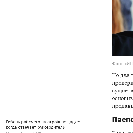
Фото: «И
Но для 
проверк
существ
основны
продав
Паспо
Гибель рабочего на стройплощадке:
когда отвечает руководитель
Мнения, 05 авг, 13:29