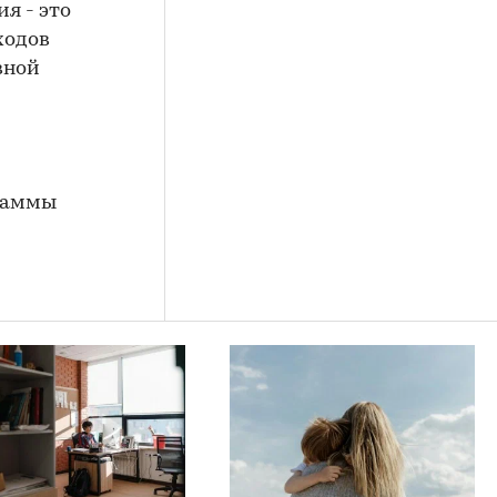
я - это
ходов
вной
граммы