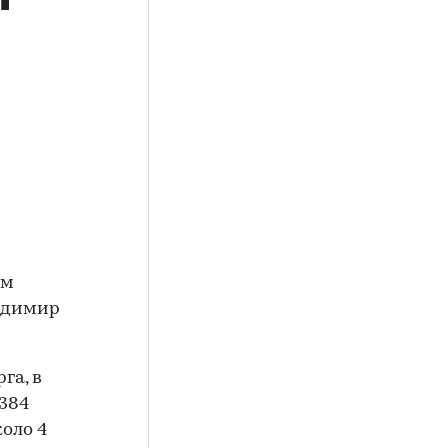
ом
ладимир
га, в
 384
оло 4