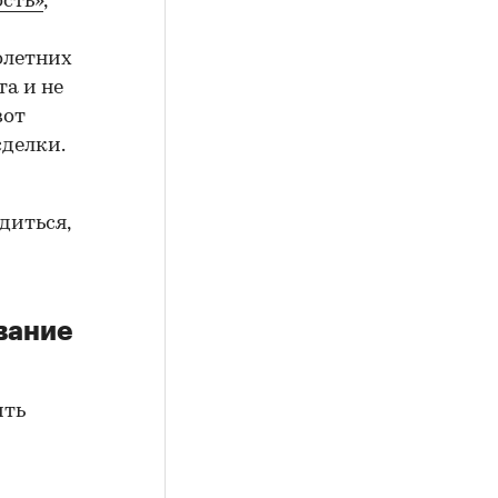
сть»
,
олетних
а и не
вот
сделки.
диться,
вание
ить