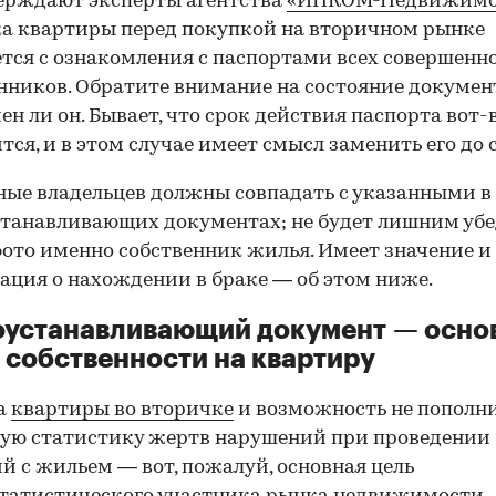
ерждают эксперты агентства
«ИНКОМ-Недвижимо
а квартиры перед покупкой на вторичном рынке
тся с ознакомления с паспортами всех совершенн
нников. Обратите внимание на состояние документ
ен ли он. Бывает, что срок действия паспорта вот-
тся, и в этом случае имеет смысл заменить его до 
ные владельцев должны совпадать с указанными в
танавливающих документах; не будет лишним убе
фото именно собственник жилья. Имеет значение и
ция о нахождении в браке — об этом ниже.
оустанавливающий документ — осно
 собственности на квартиру
а
квартиры во вторичке
и возможность не пополн
ую статистику жертв нарушений при проведении
й с жильем — вот, пожалуй, основная цель