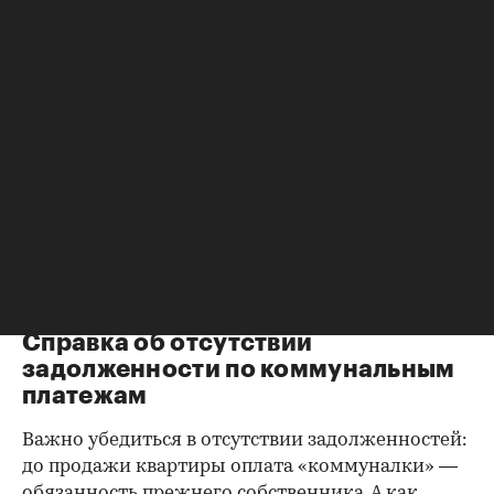
Справка о зарегистрированных
лицах
Идеально, если в жилище никто не
зарегистрирован. Верить на слово не стоит,
попросите продавца документально
подтвердить этот факт. Проверка прописанных в
квартире заключается в получении архивной
выписки из домовой книги — это даст
возможность убедиться, что вы не получите в
нагрузку жильцов, имеющих право пользования.
Справка об отсутствии
задолженности по коммунальным
платежам
Важно убедиться в отсутствии задолженностей:
до продажи квартиры оплата «коммуналки» —
обязанность прежнего собственника. А как