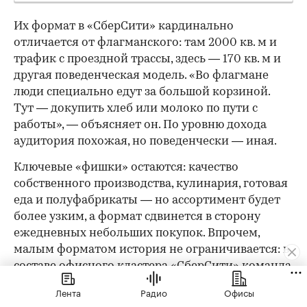
Их формат в «СберСити» кардинально
отличается от флагманского: там 2000 кв. м и
трафик с проездной трассы, здесь — 170 кв. м и
другая поведенческая модель. «Во флагмане
люди специально едут за большой корзиной.
Тут — докупить хлеб или молоко по пути с
работы», — объясняет он. По уровню дохода
аудитория похожая, но поведенчески — иная.
Ключевые «фишки» остаются: качество
собственного производства, кулинария, готовая
еда и полуфабрикаты — но ассортимент будет
более узким, а формат сдвинется в сторону
ежедневных небольших покупок. Впрочем,
малым форматом история не ограничивается: в
составе офисного кластера «СберСити» команда
планирует открыть флагманский магазин
Лента
Радио
Офисы
площадью 2000 кв. м.