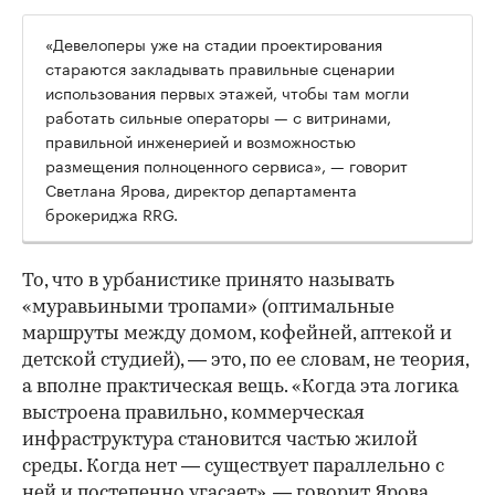
«Девелоперы уже на стадии проектирования
стараются закладывать правильные сценарии
использования первых этажей, чтобы там могли
работать сильные операторы — с витринами,
правильной инженерией и возможностью
размещения полноценного сервиса», — говорит
Светлана Ярова, директор департамента
брокериджа RRG.
00:00
/
00:00
То, что в урбанистике принято называть
«муравьиными тропами» (оптимальные
маршруты между домом, кофейней, аптекой и
детской студией), — это, по ее словам, не теория,
а вполне практическая вещь. «Когда эта логика
выстроена правильно, коммерческая
инфраструктура становится частью жилой
среды. Когда нет — существует параллельно с
ней и постепенно угасает», — говорит Ярова.