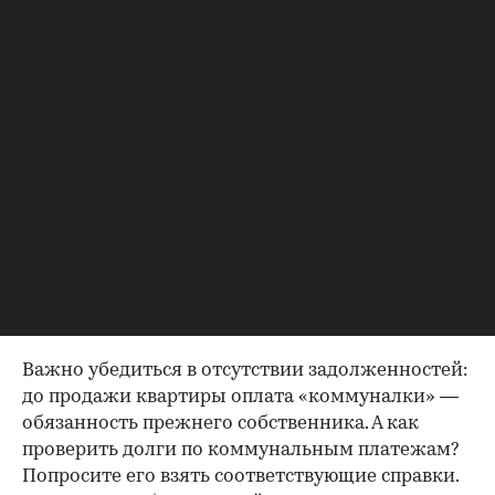
Идеально, если в жилище никто не
зарегистрирован. Верить на слово не стоит,
попросите продавца документально
подтвердить этот факт. Проверка прописанных в
квартире заключается в получении архивной
выписки из домовой книги — это даст
возможность убедиться, что вы не получите в
нагрузку жильцов, имеющих право пользования.
Справка об отсутствии
задолженности по коммунальным
платежам
Важно убедиться в отсутствии задолженностей:
до продажи квартиры оплата «коммуналки» —
обязанность прежнего собственника. А как
проверить долги по коммунальным платежам?
Попросите его взять соответствующие справки.