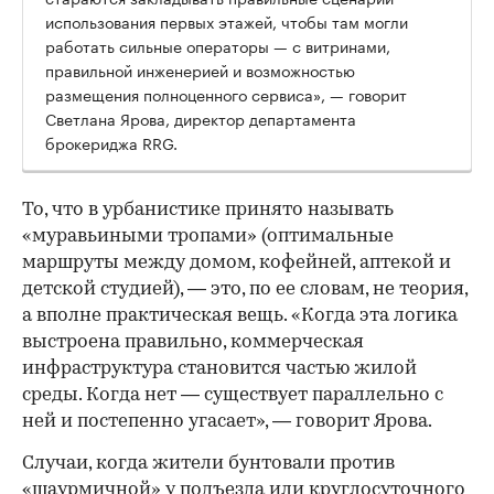
использования первых этажей, чтобы там могли
работать сильные операторы — с витринами,
правильной инженерией и возможностью
размещения полноценного сервиса», — говорит
Светлана Ярова, директор департамента
брокериджа RRG.
00:00
/
00:00
То, что в урбанистике принято называть
«муравьиными тропами» (оптимальные
маршруты между домом, кофейней, аптекой и
детской студией), — это, по ее словам, не теория,
а вполне практическая вещь. «Когда эта логика
выстроена правильно, коммерческая
инфраструктура становится частью жилой
среды. Когда нет — существует параллельно с
ней и постепенно угасает», — говорит Ярова.
Случаи, когда жители бунтовали против
«шаурмичной» у подъезда или круглосуточного