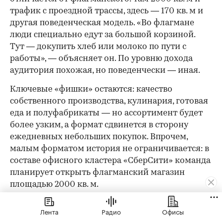
трафик с проездной трассы, здесь — 170 кв. м и
другая поведенческая модель. «Во флагмане
люди специально едут за большой корзиной.
Тут — докупить хлеб или молоко по пути с
работы», — объясняет он. По уровню дохода
аудитория похожая, но поведенчески — иная.
Ключевые «фишки» остаются: качество
собственного производства, кулинария, готовая
еда и полуфабрикаты — но ассортимент будет
более узким, а формат сдвинется в сторону
ежедневных небольших покупок. Впрочем,
малым форматом история не ограничивается: в
составе офисного кластера «СберСити» команда
планирует открыть флагманский магазин
площадью 2000 кв. м.
«Кофемания» выстраивает свое присутствие в
Лента
Радио
Офисы
«СберСити» в той же логике индивидуального