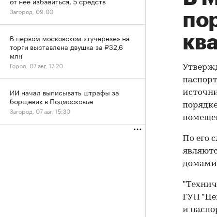
от нее избавиться, 5 средств
Загород, 09:00
по
кв
В первом московском «тучерезе» на
торги выставлена двушка за ₽32,6
млн
Город, 07 авг, 17:20
Утвержд
паспорт
ИИ начал выписывать штрафы за
источни
борщевик в Подмосковье
порядке
Загород, 07 авг, 15:30
помещен
По его 
являютс
домами 
"Технич
ГУП "Ц
и паспо