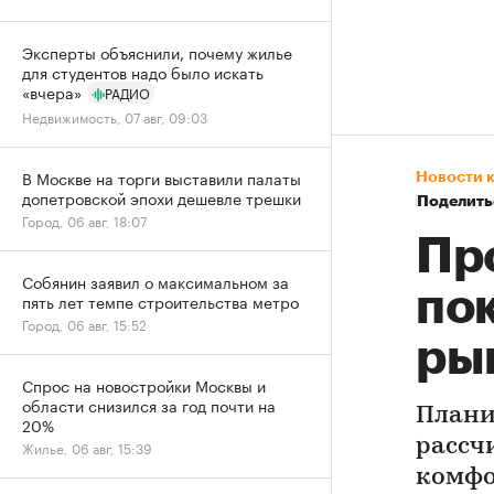
Эксперты объяснили, почему жилье
для студентов надо было искать
«вчера»
РАДИО
Недвижимость, 07 авг, 09:03
В Москве на торги выставили палаты
Новости 
допетровской эпохи дешевле трешки
Поделить
Город, 06 авг, 18:07
Пр
Собянин заявил о максимальном за
по
пять лет темпе строительства метро
Город, 06 авг, 15:52
ры
Спрос на новостройки Москвы и
области снизился за год почти на
Плани
20%
рассч
Жилье, 06 авг, 15:39
комфо