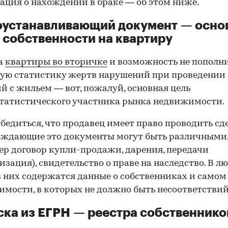
ция о нахождении в браке — об этом ниже.
оустанавливающий документ — осно
 собственности на квартиру
а
квартиры во вторичке
и возможность не пополн
ую статистику жертв нарушений при проведении
й с жильем — вот, пожалуй, основная цель
татистического участника рынка недвижимости.
00:00
/
00:00
бедиться, что продавец имеет право проводить сд
рждающие это документы могут быть различными
р договор купли-продажи, дарения, передачи
изация), свидетельство о праве на наследство. В л
в них содержатся данные о собственниках и самом
мости, в которых не должно быть несоответствий
ка из ЕГРН — реестра собственнико