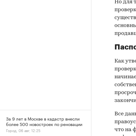
Но для 
проверк
существ
основны
продав
Паспо
Как утв
проверк
начинае
собстве
просроч
закончи
Все дан
За 9 лет в Москве в кадастр внесли
правоус
более 500 новостроек по реновации
что на 
Город, 06 авг, 12:25