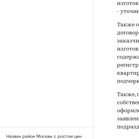
изготов
- уточн
Также о
договор
заказчи
изготов
содержа
регистр
квартир
подчерк
Также, 
собстве
оформле
заявлен
подразд
Назван район Москвы с ростом цен