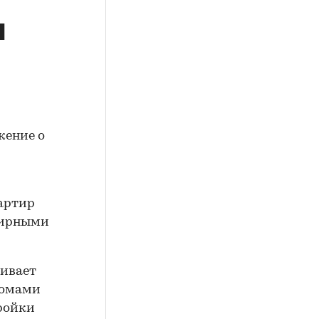
и
жение о
вартир
тирными
ливает
домами
ройки