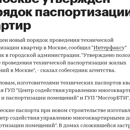
рядок паспортизаци
артир
ен новый порядок проведения технической
изации квартир в Москве, сообщил "
Интерфакс
у"
к в городской администрации. "Утверждено поло
 проведения технической паспортизации жилых
ий в Москве", - сказал собеседник агентства.
словам, изготовителями технических паспортов к
я ГУП "Центр содействия управлению многоквар
и паспортизации помещений" и ГУП "МосгорБТИ".
еские паспорта при новом строительстве изготав
ентр содействия управлению многоквартирными 
ртизации помещений". В домах сложившейся заст