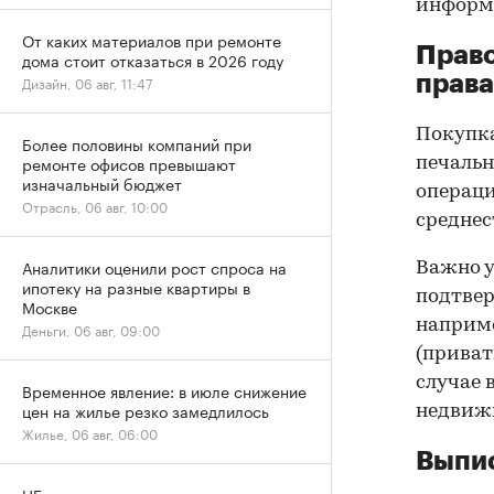
информа
От каких материалов при ремонте
Прав
дома стоит отказаться в 2026 году
права
Дизайн, 06 авг, 11:47
Покупк
Более половины компаний при
ремонте офисов превышают
печальн
изначальный бюджет
операци
Отрасль, 06 авг, 10:00
среднес
Аналитики оценили рост спроса на
Важно у
ипотеку на разные квартиры в
подтве
Москве
наприме
Деньги, 06 авг, 09:00
(приват
случае 
Временное явление: в июле снижение
цен на жилье резко замедлилось
недвижи
Жилье, 06 авг, 06:00
Выпис