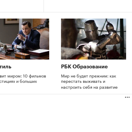
тиль
РБК Образование
вит миром: 10 фильмов
Мир не будет прежним: как
стициях и больших
перестать выживать и
х
настроить себя на развитие