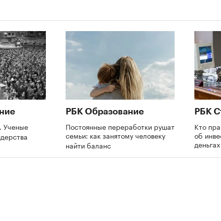
ние
РБК Образование
РБК С
. Ученые
Постоянные переработки рушат
Кто пра
семьи: как занятому человеку
об инве
идерства
деньга
найти баланс