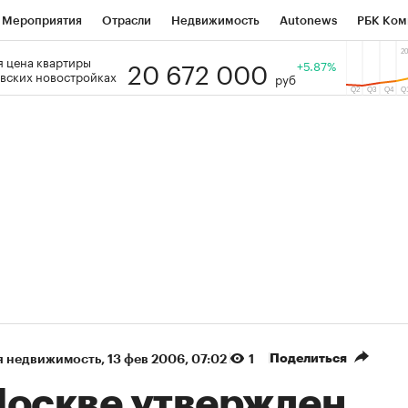
Мероприятия
Отрасли
Недвижимость
Autonews
РБК Ком
20 672 000
 цена квартиры
 РБК
РБК Образование
РБК Курсы
РБК Life
+5.87%
Тренды
Виз
вских новостройках
руб
ь
Крипто
РБК Бизнес-среда
Дискуссионный клуб
Исследо
зета
Спецпроекты СПб
Конференции СПб
Спецпроекты
кономика
Бизнес
Технологии и медиа
Финансы
Рынок на
(+89,01%)
(+33,93%)
5 450
АФК «Система» ₽12
Купить
К
ПСБ к 29.07.27
прогноз БКС к 15.07.27
Поделиться
я недвижимость
⁠,
13 фев 2006, 07:02
1
Москве утвержден