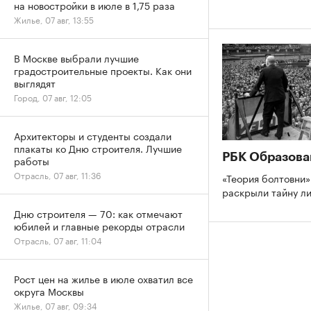
на новостройки в июле в 1,75 раза
Жилье, 07 авг, 13:55
В Москве выбрали лучшие
градостроительные проекты. Как они
выглядят
Город, 07 авг, 12:05
Архитекторы и студенты создали
плакаты ко Дню строителя. Лучшие
РБК Образова
работы
Отрасль, 07 авг, 11:36
«Теория болтовни»
раскрыли тайну л
Дню строителя — 70: как отмечают
юбилей и главные рекорды отрасли
Отрасль, 07 авг, 11:04
Рост цен на жилье в июле охватил все
округа Москвы
Жилье, 07 авг, 09:34