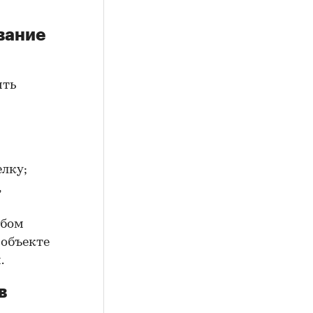
вание
ить
елку;
,
юбом
 объекте
.
в