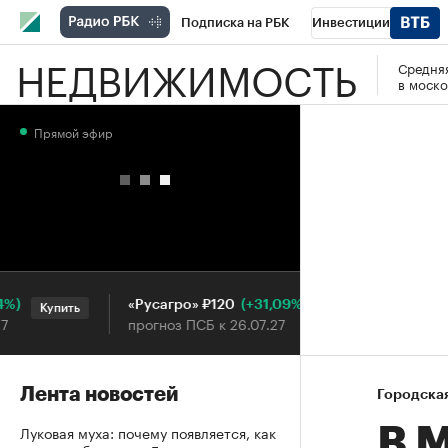
Подписка на РБК
Инвестиции
НЕДВИЖИМОСТЬ
Средняя
РБК Вино
Спорт
Школа управления
в моско
Национальные проекты
Город
Стил
Прямой эфир
Кредитные рейтинги
Франшизы
Га
Проверка контрагентов
Политика
Э
(+31,09%)
«Русагро» ₽120
Ozon ₽
Купить
Купить
прогноз ПСБ к 26.07.27
прогноз 
Лента новостей
Городска
Луковая муха: почему появляется, как
В 