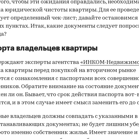
того, чтобы эти ожидания оправдались, необходим
а юридической чистоты квартиры. Для ее провед
ует определенный чек-лист; давайте остановимся 
х пунктах. Итак, какие документы следует попрос
ца?
рта владельцев квартиры
ерждают эксперты агентства
«ИНКОМ-Недвижимо
а квартиры перед покупкой на вторичном рынке
тся с ознакомления с паспортами всех совершенн
нников. Обратите внимание на состояние документ
ен ли он. Бывает, что срок действия паспорта вот-
тся, и в этом случае имеет смысл заменить его до 
ные владельцев должны совпадать с указанными в
танавливающих документах; не будет лишним убе
фото именно собственник жилья. Имеет значение и