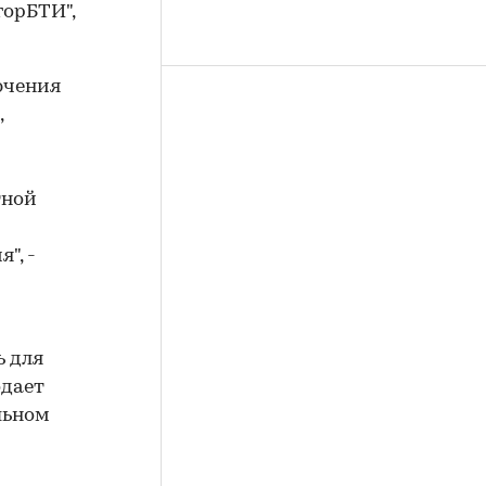
горБТИ",
ючения
,
тной
", -
ь для
одает
льном