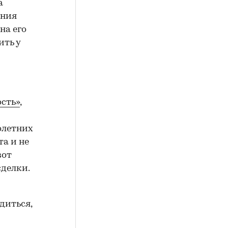
а
ения
на его
ить у
сть»
,
олетних
а и не
вот
сделки.
диться,