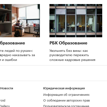
бразование
РБК Образование
те людей по рукам»:
Увольнять без вины: как
вредно наказывать за
руководителю пережить
и и ошибки
сложные кадровые решения
 Новости
Юридическая информация
Информация об ограничениях
roid
О соблюдении авторских прав
allery
Пользовательское соглашение