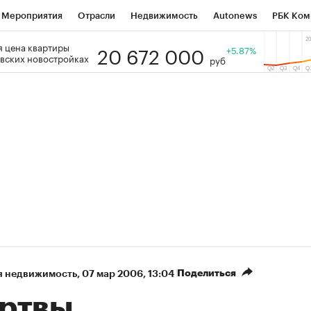
Мероприятия
Отрасли
Недвижимость
Autonews
РБК Ком
20 672 000
 цена квартиры
 РБК
РБК Образование
РБК Курсы
РБК Life
+5.87%
Тренды
Виз
вских новостройках
руб
ь
Крипто
РБК Бизнес-среда
Дискуссионный клуб
Исследо
зета
Спецпроекты СПб
Конференции СПб
Спецпроекты
кономика
Бизнес
Технологии и медиа
Финансы
Рынок на
Поделиться
я недвижимость
⁠,
07 мар 2006, 13:04
ртвы