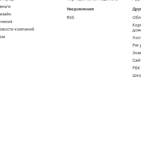
еньги
Уведомления
Дру
изайн
RSS
Обл
нения
Кор
овости компаний
дом
ом
Хос
Рег
Зна
Сайт
РБК
Шко