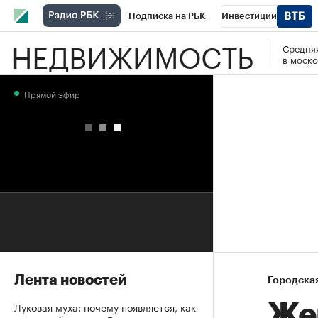
Подписка на РБК
Инвестиции
НЕДВИЖИМОСТЬ
Средняя
РБК Вино
Спорт
Школа управления
в моско
Национальные проекты
Город
Стил
Прямой эфир
Кредитные рейтинги
Франшизы
Га
Проверка контрагентов
Политика
Э
Лента новостей
Городска
Луковая муха: почему появляется, как
Же