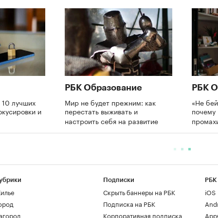
РБК Образование
РБК О
 10 лучших
Мир не будет прежним: как
«Не бей
окусировки и
перестать выживать и
почему 
настроить себя на развитие
промах
убрики
Подписки
РБК
илье
Скрыть баннеры на РБК
iOS
ород
Подписка на РБК
And
агород
Корпоративная подписка
AppG