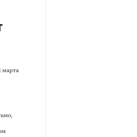
т
"
1 марта
сьмо,
ом