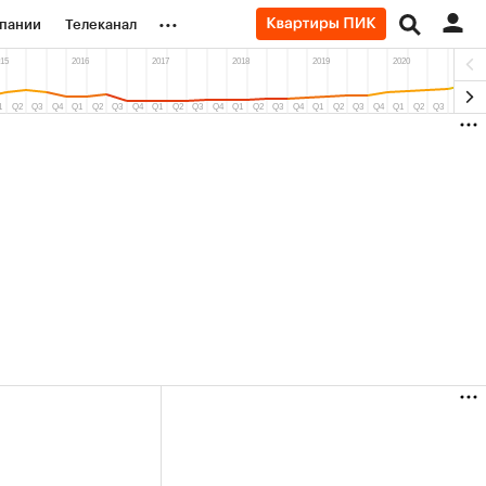
...
пании
Телеканал
ионеры
вания
личной валюты