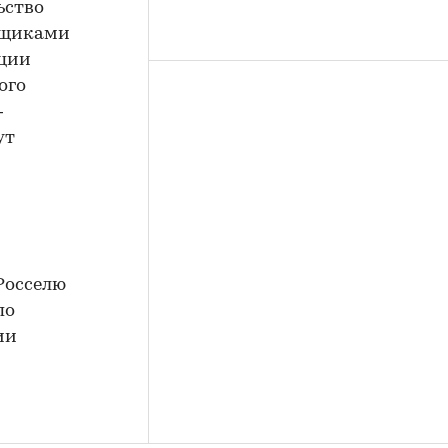
ьство
ойщиками
ации
ого
—
ут
Росселю
по
ии