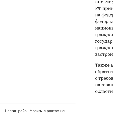
письме 
РФ прин
на феде
федерал
национа
граждан
государ
граждан
застро
Также 
обратит
с требо
наказан
области
Назван район Москвы с ростом цен