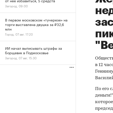
от нее избавиться, 5 средств
Загород, 09:00
не
за
В первом московском «тучерезе» на
торги выставлена двушка за ₽32,6
млн
пи
Город, 07 авг, 17:20
"Ве
ИИ начал выписывать штрафы за
борщевик в Подмосковье
Загород, 07 авг, 15:30
Обществ
в 12 ча
Геннину
Васили
По его 
деньги!
которое
председ