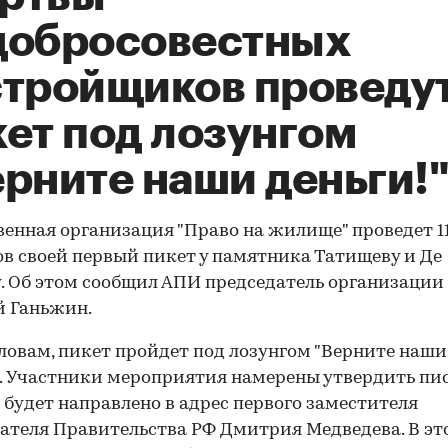
добросовестных
стройщиков проведу
кет под лозунгом
рните наши деньги!
енная организация "Право на жилище" проведет 1
сов своей первый пикет у памятника Татищеву и Де
. Об этом сообщил АПИ председатель организации
й Ганьжин.
словам, пикет пройдет под лозунгом "Верните наши
". Участники мероприятия намерены утвердить пи
 будет направлено в адрес первого заместителя
ателя Правительства РФ Дмитрия Медведева. В эт