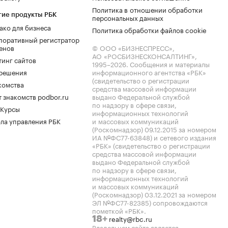
Политика в отношении обработки
гие продукты РБК
персональных данных
ако для бизнеса
Политика обработки файлов cookie
поративный регистратор
енов
© ООО «БИЗНЕСПРЕСС»,
АО «РОСБИЗНЕСКОНСАЛТИНГ»,
тинг сайтов
1995–2026
. Сообщения и материалы
.решения
информационного агентства «РБК»
(свидетельство о регистрации
комства
средства массовой информации
 знакомств podbor.ru
выдано Федеральной службой
по надзору в сфере связи,
 Курсы
информационных технологий
ла управления РБК
и массовых коммуникаций
(Роскомнадзор) 09.12.2015 за номером
ИА №ФС77-63848) и сетевого издания
«РБК» (свидетельство о регистрации
средства массовой информации
выдано Федеральной службой
по надзору в сфере связи,
информационных технологий
и массовых коммуникаций
(Роскомнадзор) 03.12.2021 за номером
ЭЛ №ФС77-82385) сопровождаются
пометкой «РБК».
realty@rbc.ru
18+
Владельцем сайта является