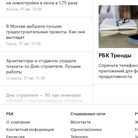
на новостройки в июле в 1,75 раза
Жилье, 07 авг, 13:55
В Москве выбрали лучшие
градостроительные проекты. Как они
выглядят
Город, 07 авг, 12:05
РБК Тренды
Архитекторы и студенты создали
Спрячьте телефон:
плакаты ко Дню строителя. Лучшие
приложений для ф
работы
продуктивности
Отрасль, 07 авг, 11:36
Дню строителя — 70: как отмечают
юбилей и главные рекорды отрасли
Отрасль, 07 авг, 11:04
РБК
Социальные сети
Р
О компании
ВКонтакте
Ж
Рост цен на жилье в июле охватил все
округа Москвы
Контактная информация
Одноклассники
Г
Жилье, 07 авг, 09:34
Редакция
Telegram
З