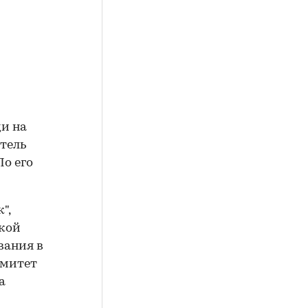
ди на
тель
о его
",
ской
вания в
омитет
а