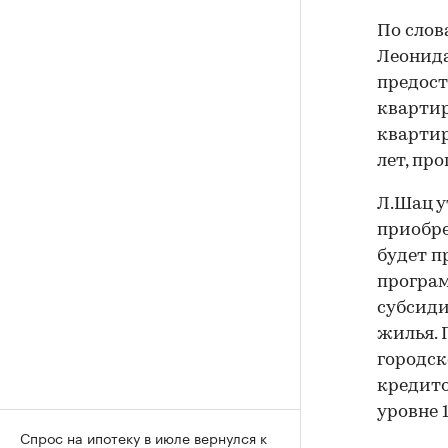
По слов
Леонида
предос
квартир
квартир
лет, пр
Л.Шац у
приобре
будет п
програм
субсиди
жилья. 
городск
кредито
уровне 1
Спрос на ипотеку в июле вернулся к