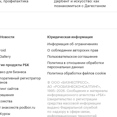
ы, профилактика
Дербент и искусство: как
познакомиться с Дагестаном
 Новости
Юридическая информация
Информация об ограничениях
roid
О соблюдении авторских прав
allery
Пользовательское соглашение
Политика в отношении обработки
гие продукты РБК
персональных данных
ако для бизнеса
Политика обработки файлов cookie
поративный регистратор
енов
© ООО «БИЗНЕСПРЕСС»,
АО «РОСБИЗНЕСКОНСАЛТИНГ»,
тинг сайтов
1995–2026
. Сообщения и материалы
.решения
информационного агентства «РБК»
(свидетельство о регистрации
комства
средства массовой информации
 знакомств podbor.ru
выдано Федеральной службой
по надзору в сфере связи,
 Курсы
информационных технологий