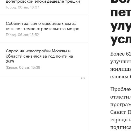
допетровской эпохи дешевле трешки
Город, 06 авг, 18:07
пе
ул
Собянин заявил о максимальном за
пять лет темпе строительства метро
Город, 06 авг, 15:52
ус
Спрос на новостройки Москвы и
Более 6
области снизился за год почти на
20%
улучшен
Жилье, 06 авг, 15:39
жилищно
словам 
Проблем
отметил
програм
Санкт-П
города 
подписа