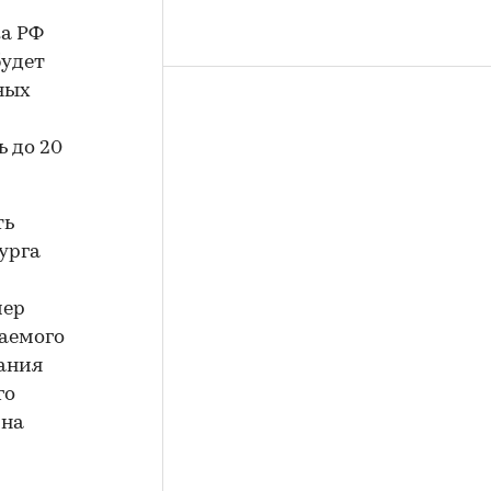
ка РФ
будет
ных
 до 20
ть
урга
мер
таемого
ания
го
 на