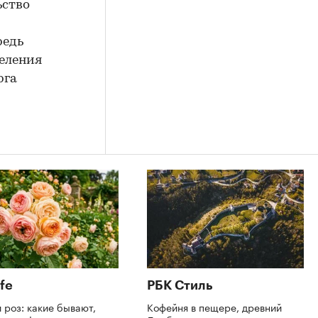
ьство
редь
деления
рга
fe
РБК Стиль
 роз: какие бывают,
Кофейня в пещере, древний