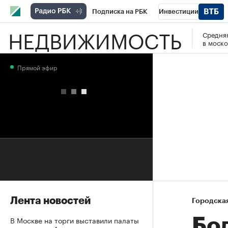
Подписка на РБК
Инвестиции
НЕДВИЖИМОСТЬ
Средняя
РБК Вино
Спорт
Школа управления
в моско
Национальные проекты
Город
Стил
Прямой эфир
Кредитные рейтинги
Франшизы
Га
Проверка контрагентов
Политика
Э
Лента новостей
Городска
В Москве на торги выставили палаты
Бол