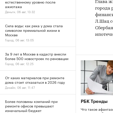
естественному уровню после
Глава ж
ажиотажа
города 
Деньги, 06 авг, 13:32
финанси
Л.Шац с
Сила воды: как река у дома стала
Сбербан
символом премиальной жизни в
Москве
ипотечн
Город, 06 авг, 13:05
За 9 лет в Москве в кадастр внесли
более 500 новостроек по реновации
Город, 06 авг, 12:25
От каких материалов при ремонте
дома стоит отказаться в 2026 году
Дизайн, 06 авг, 11:47
Более половины компаний при
РБК Тренды
ремонте офисов превышают
Что такое афантаз
изначальный бюджет