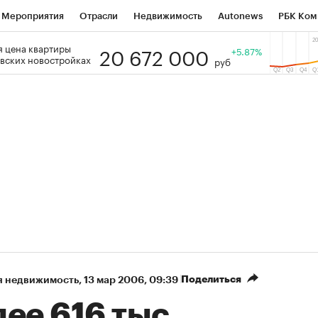
Мероприятия
Отрасли
Недвижимость
Autonews
РБК Ком
20 672 000
 цена квартиры
 РБК
РБК Образование
РБК Курсы
РБК Life
+5.87%
Тренды
Виз
вских новостройках
руб
ь
Крипто
РБК Бизнес-среда
Дискуссионный клуб
Исследо
зета
Спецпроекты СПб
Конференции СПб
Спецпроекты
кономика
Бизнес
Технологии и медиа
Финансы
Рынок на
Поделиться
я недвижимость
⁠,
13 мар 2006, 09:39
ее 616 тыс.