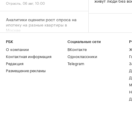
живут люди без в
Отрасль, 06 авг, 10:00
Аналитики оценили рост спроса на
ипотеку на разные квартиры в
Москве
Деньги, 06 авг, 09:00
РБК
Социальные сети
Р
О компании
ВКонтакте
Ж
Временное явление: в июле снижение
Контактная информация
Одноклассники
Г
цен на жилье резко замедлилось
Редакция
Telegram
З
Жилье, 06 авг, 06:00
Размещение рекламы
Д
Д
ЦБ оценил ставки проектного
М
финансирования для застройщиков
России
Н
Деньги, 05 авг, 18:13
Д
«Домклик» отметил
перераспределение ипотечного
спроса в сторону вторички
Деньги, 05 авг, 15:13