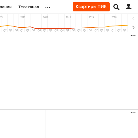
...
пании
Телеканал
ионеры
вания
личной валюты