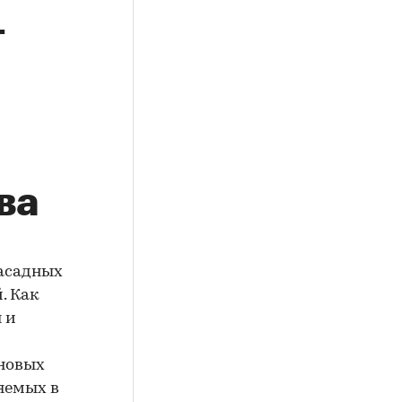
т
ва
фасадных
. Как
 и
 новых
яемых в