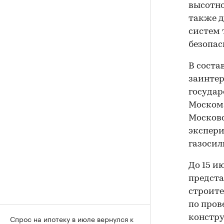
высотно
также 
систем 
безопас
В соста
заинтер
государ
Москома
Московс
экспери
газосил
До 15 и
предста
строите
по пров
Спрос на ипотеку в июле вернулся к
констру