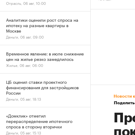
Отрасль, 06 авг, 10:00
Аналитики оценили рост спроса на
ипотеку на разные квартиры в
Москве
Деньги, 06 авг, 09:00
Временное явление: в июле снижение
цен на жилье резко замедлилось
Жилье, 06 авг, 06:00
ЦБ оценил ставки проектного
финансирования для застройщиков
России
Новости 
Деньги, 05 авг, 18:13
Поделить
Пр
«Домклик» отметил
перераспределение ипотечного
спроса в сторону вторички
по
Деньги, 05 авг, 15:13