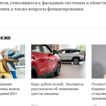
тов, относящихся к фасадным системам и области
ния, а также вопросы финансирования.
акже
бряная
Курс рубля ослаб. Эксперты
Посмот
чему важна
рассказали об изменении
Кидман 
орией 60+
цен на машины
откров
премье
Авто
Life