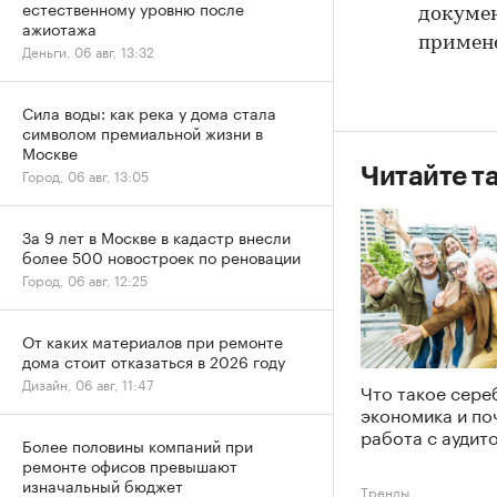
естественному уровню после
докумен
ажиотажа
примене
Деньги, 06 авг, 13:32
Сила воды: как река у дома стала
символом премиальной жизни в
Москве
Читайте т
Город, 06 авг, 13:05
За 9 лет в Москве в кадастр внесли
более 500 новостроек по реновации
Город, 06 авг, 12:25
От каких материалов при ремонте
дома стоит отказаться в 2026 году
Дизайн, 06 авг, 11:47
Что такое сере
экономика и по
работа с аудит
Более половины компаний при
ремонте офисов превышают
изначальный бюджет
Тренды