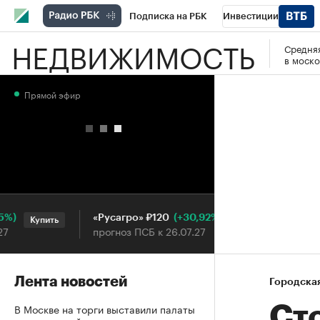
Подписка на РБК
Инвестиции
НЕДВИЖИМОСТЬ
Средняя
РБК Вино
Спорт
Школа управления
в моско
Национальные проекты
Город
Стил
Прямой эфир
Кредитные рейтинги
Франшизы
Га
Проверка контрагентов
Политика
Э
(+30,92%)
«Русагро» ₽120
Ozon ₽
Купить
Купить
прогноз ПСБ к 26.07.27
прогноз
Лента новостей
Городска
В Москве на торги выставили палаты
Ст