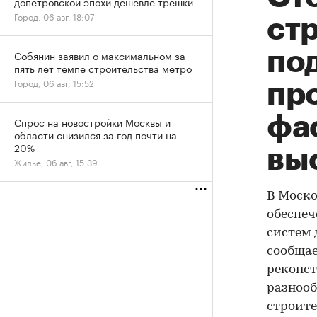
допетровской эпохи дешевле трешки
Город, 06 авг, 18:07
ст
по
Собянин заявил о максимальном за
пять лет темпе строительства метро
Город, 06 авг, 15:52
пр
фа
Спрос на новостройки Москвы и
области снизился за год почти на
20%
вы
Жилье, 06 авг, 15:39
В Моско
обеспеч
систем 
сообщае
реконст
разнооб
строите