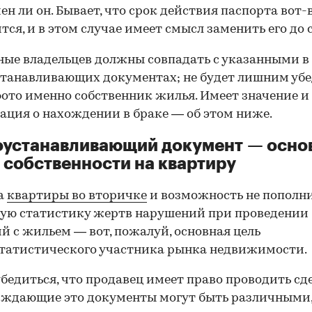
ен ли он. Бывает, что срок действия паспорта вот-
тся, и в этом случае имеет смысл заменить его до 
ные владельцев должны совпадать с указанными в
танавливающих документах; не будет лишним убе
фото именно собственник жилья. Имеет значение и
ция о нахождении в браке — об этом ниже.
оустанавливающий документ — осно
 собственности на квартиру
а
квартиры во вторичке
и возможность не пополн
ую статистику жертв нарушений при проведении
й с жильем — вот, пожалуй, основная цель
татистического участника рынка недвижимости.
00:00
/
00:00
бедиться, что продавец имеет право проводить сд
рждающие это документы могут быть различными