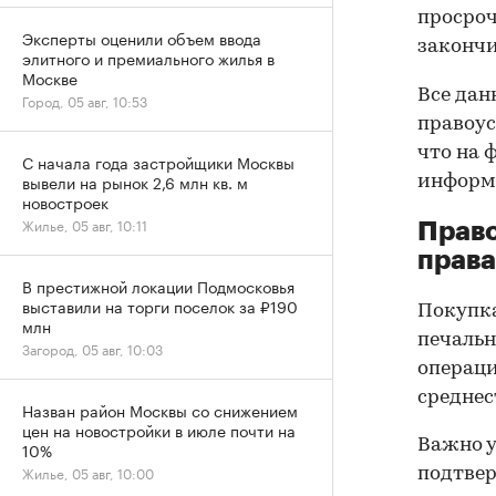
просроч
Эксперты оценили объем ввода
закончи
элитного и премиального жилья в
Москве
Все дан
Город, 05 авг, 10:53
правоус
что на 
С начала года застройщики Москвы
вывели на рынок 2,6 млн кв. м
информа
новостроек
Жилье, 05 авг, 10:11
Прав
права
В престижной локации Подмосковья
выставили на торги поселок за ₽190
Покупк
млн
печальн
Загород, 05 авг, 10:03
операци
среднес
Назван район Москвы со снижением
цен на новостройки в июле почти на
Важно у
10%
Жилье, 05 авг, 10:00
подтве