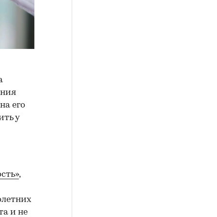
а
ения
на его
ить у
сть»
,
олетних
а и не