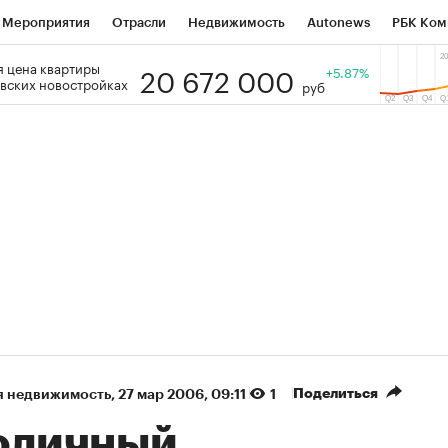
Мероприятия
Отрасли
Недвижимость
Autonews
РБК Ком
20 672 000
 цена квартиры
 РБК
РБК Образование
РБК Курсы
РБК Life
+5.87%
Тренды
Виз
вских новостройках
руб
ь
Крипто
РБК Бизнес-среда
Дискуссионный клуб
Исследо
зета
Спецпроекты СПб
Конференции СПб
Спецпроекты
кономика
Бизнес
Технологии и медиа
Финансы
Рынок на
(+87,48%)
(+30,42%)
5 450
АФК «Система» ₽12
Купить
К
 ПСБ к 29.07.27
прогноз БКС к 15.07.27
Поделиться
я недвижимость
⁠,
27 мар 2006, 09:11
1
оличный