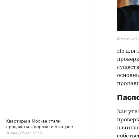
Фото: «И
Но для 
проверк
существ
основны
продав
Паспо
Как утв
проверк
Квартиры в Москве стали
продаваться дороже и быстрее
начинае
Жилье, 05 авг, 11:29
собстве