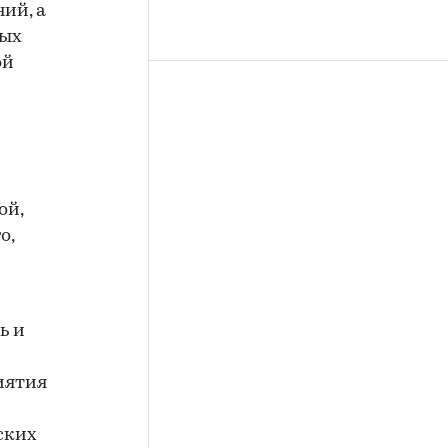
ий, а
ных
ой
ой,
о,
ь и
иятия
ских