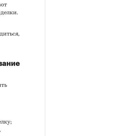
вот
сделки.
диться,
вание
ить
елку;
,