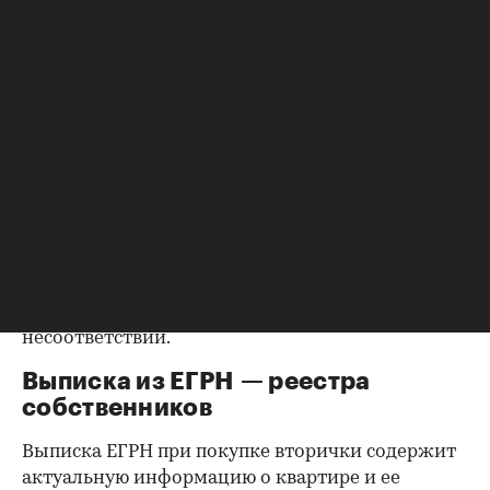
нарушений при проведении операций с
жильем — вот, пожалуй, основная цель
среднестатистического участника рынка
недвижимости.
Важно убедиться, что продавец имеет право
проводить сделку; подтверждающие это
документы могут быть различными, например
договор купли-продажи, дарения, передачи
(приватизация), свидетельство о праве на
наследство. В любом случае в них содержатся
данные о собственниках и самом объекте
недвижимости, в которых не должно быть
несоответствий.
Выписка из ЕГРН — реестра
собственников
Выписка ЕГРН при покупке вторички содержит
актуальную информацию о квартире и ее