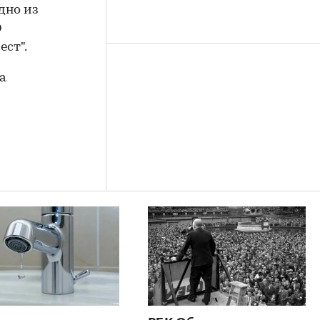
дно из
О
ест".
а