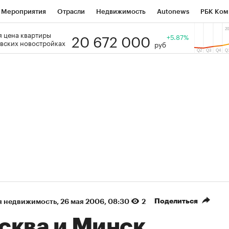
Мероприятия
Отрасли
Недвижимость
Autonews
РБК Ком
20 672 000
 цена квартиры
 РБК
РБК Образование
РБК Курсы
РБК Life
+5.87%
Тренды
Виз
вских новостройках
руб
ь
Крипто
РБК Бизнес-среда
Дискуссионный клуб
Исследо
зета
Спецпроекты СПб
Конференции СПб
Спецпроекты
кономика
Бизнес
Технологии и медиа
Финансы
Рынок на
Поделиться
я недвижимость
⁠,
26 мая 2006, 08:30
2
сква и Минск