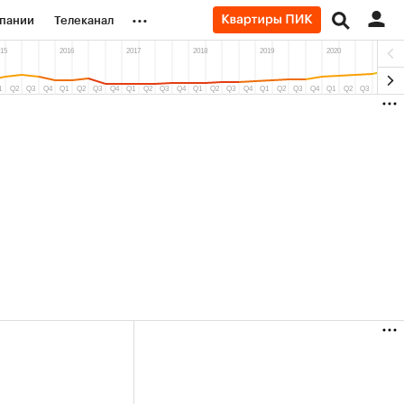
...
пании
Телеканал
ионеры
вания
личной валюты