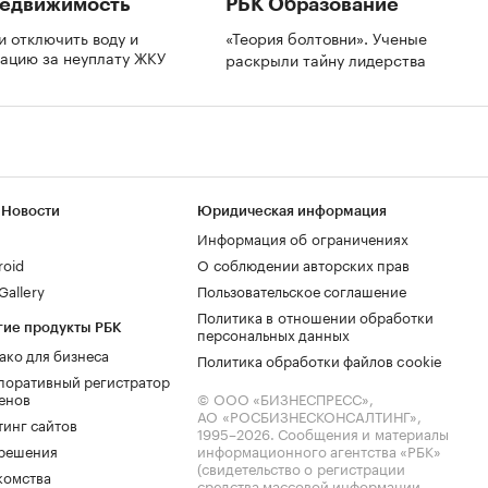
Недвижимость
РБК Образование
и отключить воду и
«Теория болтовни». Ученые
зацию за неуплату ЖКУ
раскрыли тайну лидерства
 Новости
Юридическая информация
Информация об ограничениях
roid
О соблюдении авторских прав
allery
Пользовательское соглашение
Политика в отношении обработки
гие продукты РБК
персональных данных
ако для бизнеса
Политика обработки файлов cookie
поративный регистратор
енов
© ООО «БИЗНЕСПРЕСС»,
АО «РОСБИЗНЕСКОНСАЛТИНГ»,
тинг сайтов
1995–2026
. Сообщения и материалы
.решения
информационного агентства «РБК»
(свидетельство о регистрации
комства
средства массовой информации