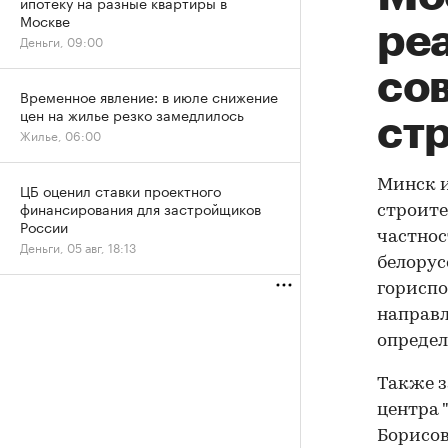
ипотеку на разные квартиры в
Москве
реа
Деньги, 09:00
со
Временное явление: в июле снижение
цен на жилье резко замедлилось
ст
Жилье, 06:00
Минск и
ЦБ оценил ставки проектного
финансирования для застройщиков
строите
России
частнос
Деньги, 05 авг, 18:13
белорус
гориспо
направл
определ
Также з
центра 
Борисов