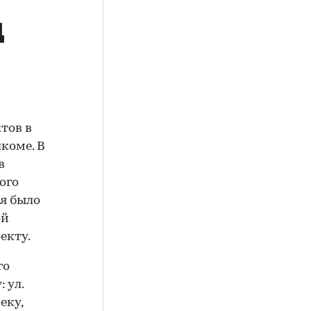
д
тов в
коме. В
в
ого
ля было
ой
екту.
го
 ул.
еку,