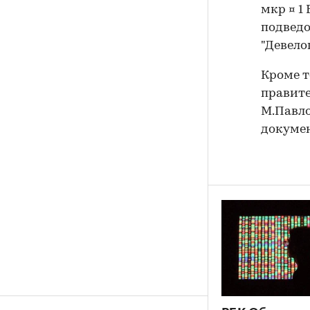
мкр ¤ 1
подвед
"Девело
Кроме т
правите
М.Павло
докумен