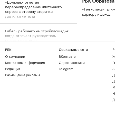
РБК Образова
«Домклик» отметил
перераспределение ипотечного
«Ген успеха»: влия
спроса в сторону вторички
карьеру и доход
Деньги, 05 авг, 15:13
Гибель рабочего на стройплощадке:
когда отвечает руководитель
Мнения, 05 авг, 13:29
РБК
Социальные сети
Р
Кто из пенсионеров имеет право не
О компании
ВКонтакте
Ж
платить налог за квартиру и дачу
Контактная информация
Одноклассники
Г
Деньги, 05 авг, 12:15
Редакция
Telegram
З
Размещение рекламы
Д
Квартиры в Москве стали
Д
продаваться дороже и быстрее
М
Жилье, 05 авг, 11:29
Н
Д
Эксперты оценили объем ввода
элитного и премиального жилья в
Москве