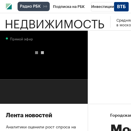
Подписка на РБК
Инвестиции
НЕДВИЖИМОСТЬ
Средняя
РБК Вино
Спорт
Школа управления
в моско
Национальные проекты
Город
Стил
Прямой эфир
Кредитные рейтинги
Франшизы
Га
Проверка контрагентов
Политика
Э
Лента новостей
Городска
Аналитики оценили рост спроса на
Мо