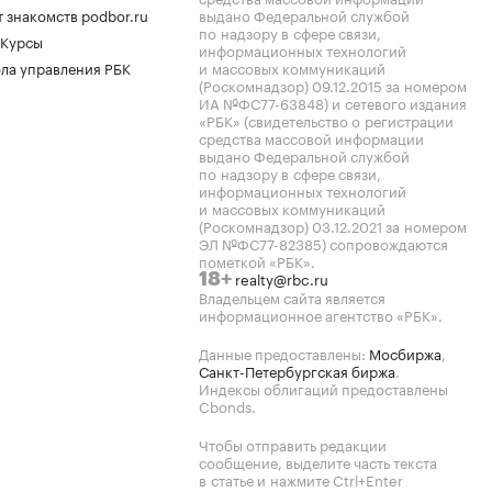
 знакомств podbor.ru
выдано Федеральной службой
по надзору в сфере связи,
 Курсы
информационных технологий
ла управления РБК
и массовых коммуникаций
(Роскомнадзор) 09.12.2015 за номером
ИА №ФС77-63848) и сетевого издания
«РБК» (свидетельство о регистрации
средства массовой информации
выдано Федеральной службой
по надзору в сфере связи,
информационных технологий
и массовых коммуникаций
(Роскомнадзор) 03.12.2021 за номером
ЭЛ №ФС77-82385) сопровождаются
пометкой «РБК».
realty@rbc.ru
18+
Владельцем сайта является
информационное агентство «РБК».
Данные предоставлены:
Мосбиржа
,
Санкт-Петербургская биржа
.
Индексы облигаций предоставлены
Cbonds.
Чтобы отправить редакции
сообщение, выделите часть текста
в статье и нажмите Ctrl+Enter