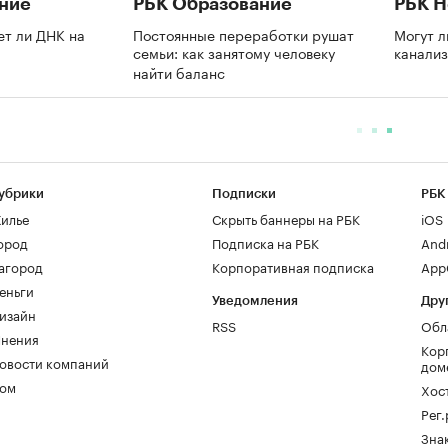
ние
РБК Образование
РБК 
ет ли ДНК на
Постоянные переработки рушат
Могут л
семьи: как занятому человеку
канали
найти баланс
убрики
Подписки
РБК
илье
Скрыть баннеры на РБК
iOS
ород
Подписка на РБК
And
агород
Корпоративная подписка
AppG
еньги
Уведомления
Дру
изайн
RSS
Обл
нения
Кор
овости компаний
дом
ом
Хос
Рег
Зна