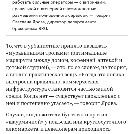
работать сильные операторы — с витринами,
правильной инженерией и возможностью
размещения полноценного сервиса», — говорит
Светлана Ярова, директор департамента
брокериджа RRG.
00:00
/
00:00
То, что в урбанистике принято называть
«муравьиными тропами» (оптимальные
маршруты между домом, кофейней, аптекой и
детской студией), — это, по ее словам, не теория,
а вполне практическая вещь. «Когда эта логика
выстроена правильно, коммерческая
инфраструктура становится частью жилой
среды. Когда нет — существует параллельно с
ней и постепенно угасает», — говорит Ярова.
Случаи, когда жители бунтовали против
«шаурмичной» у подъезда или круглосуточного
алкомаркета, и девелоперам приходилось