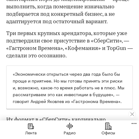
выполнить, когда помещение изначально
подбирается под конкретный бизнес, а не
адаптируется под остаточный вариант.
Три первых крупных арендатора, которые уже
подтвердили свое присутствие в «СберСити», —
«Гастроном Времена», «Кофемания» и TopGun —
сделали это осознанно.
«Экономически открыться через два года было бы
проще и приятнее. Но мы готовы принять эти риски
и, возможно, какое-то время работать не в плюс. Мы
рассматриваем это как инвестиции в будущее», —
говорит Андрей Яковлев из «Гастронома Времена».
Их формат в «СберСити» кардинально
отличается от флагманского: там 2000 кв. м и
Лента
Радио
Офисы
трафик с проездной трассы, здесь — 170 кв. м и