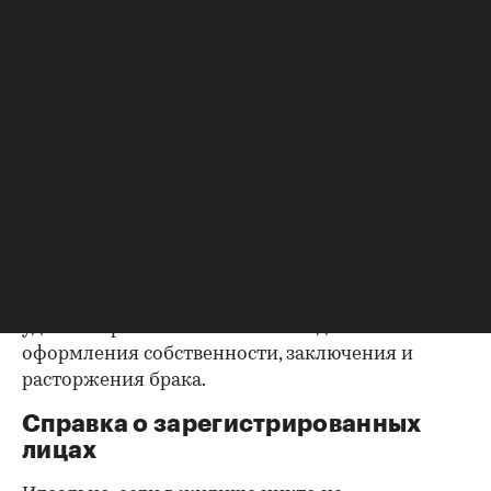
квартиру (ипотека, арест и т.д.), следует
запросить у продавца дополнительные
документы, например о выплате ипотеки, чтобы
убедиться в отсутствии препятствий к сделке.
Согласие второй половины на
продажу
Если жилье приобреталось в браке, необходимо
будет получить согласие второго супруга на
продажу, причем даже если он в
правоустанавливающем документе не числится
владельцем или брак уже расторгнут. Следует
уделить пристальное внимание датам
оформления собственности, заключения и
расторжения брака.
Справка о зарегистрированных
лицах