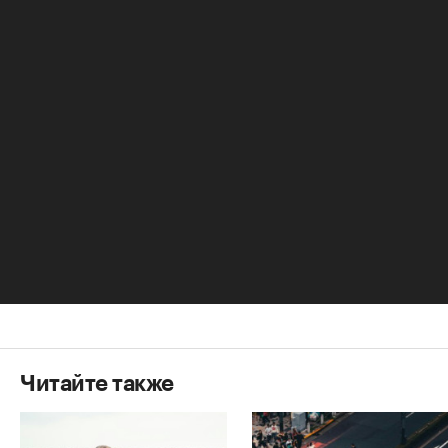
правильные торговые залы от 250 до 800
метров", - говорит Игорь Николаев. В
классическом convenience store может быть
кафе, ресторан, салоны бытовых услуг. В России
некоторые "Магазины у дома" одно время
вводили политику жесткого дискаунтера.
Сегодня тенденция меняется и "Магазины у
дома" начинают ориентироваться на более
благополучного покупателя. Поэтому эксперты
не исключают, что "Магазины у дома" в
нынешнем формате скоро могут потерять свою
привлекательность.
Читайте также