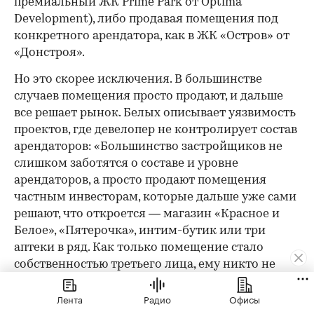
премиальный ЖК Prime Park от Optima
Development), либо продавая помещения под
конкретного арендатора, как в ЖК «Остров» от
«Донстроя».
Но это скорее исключения. В большинстве
случаев помещения просто продают, и дальше
все решает рынок. Белых описывает уязвимость
проектов, где девелопер не контролирует состав
арендаторов: «Большинство застройщиков не
слишком заботятся о составе и уровне
арендаторов, а просто продают помещения
частным инвесторам, которые дальше уже сами
решают, что откроется — магазин «Красное и
Белое», «Пятерочка», интим-бутик или три
аптеки в ряд. Как только помещение стало
собственностью третьего лица, ему никто не
может запретить использовать его как угодно».
Лента
Радио
Офисы
Бурный рост маркетплейсов породил новый