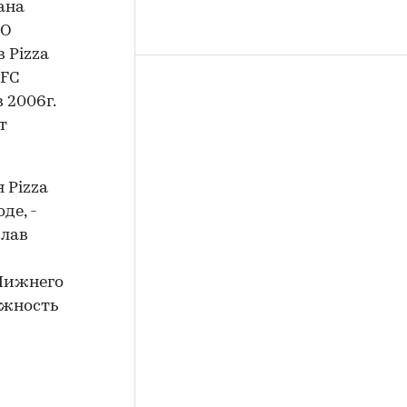
ана
ОО
 Pizza
KFC
 2006г.
т
 Pizza
де, -
слав
 Нижнего
ожность