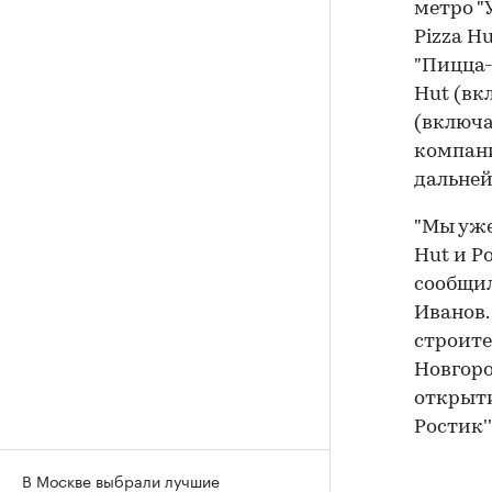
метро "
Pizza H
"Пицца-
Hut (вк
(включа
компани
дальней
"Мы уже
Hut и Р
сообщил
Иванов.
строите
Новгоро
открыти
Ростик'
В Москве выбрали лучшие