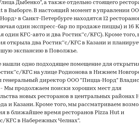
Улица Дыбенко", а также отдельно стоящего рестор
ut в Выборге. В настоящий момент в управлении О
Норд> в Санкт-Петербурге находятся 12 ресторанов
лючая один экспресс-бар по продаже пиццы) и 16 
я один KFC-авто и два Ростик''c/KFC). Кроме того, в
я открыла два Ростик''c/KFC в Казани и планируе
шую экспансию в Поволжье.
 нашли одно подходящее помещение для открытия
остик''c/KFC на улице Родионова в Нижнем Новгоро
 генеральный директор ООО "Пицца-Норд" Влади
 - Мы продолжаем поиски хороших мест для
льства новых ресторанов в центральных районах
да и Казани. Кроме того, мы рассматриваем возм
я в ближайшее время ресторанов Pizza Hut и
'c/KFC в Набережных Челнах".