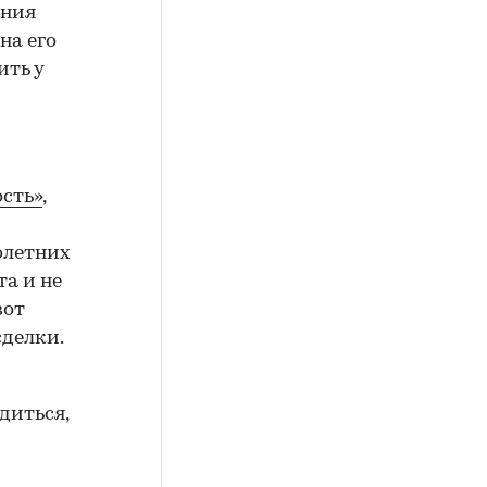
ения
на его
ить у
сть»
,
олетних
а и не
вот
сделки.
диться,