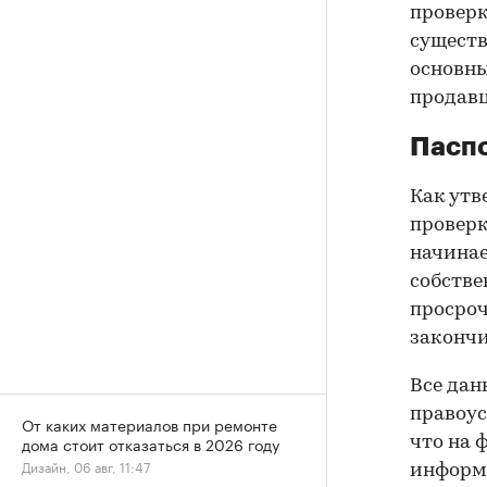
проверк
существ
основны
продав
Паспо
Как утв
проверк
начинае
собстве
просроч
закончи
Все дан
правоус
От каких материалов при ремонте
дома стоит отказаться в 2026 году
что на 
Дизайн, 06 авг, 11:47
информа