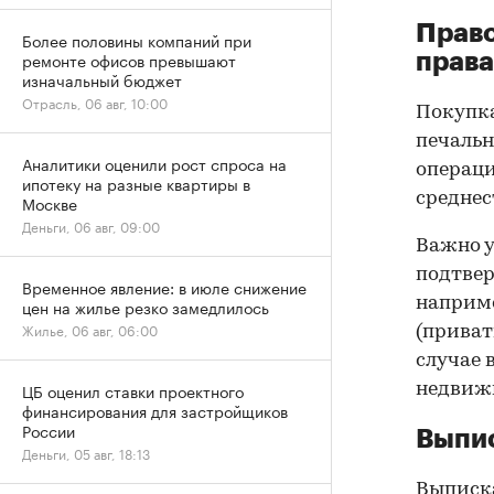
Прав
Более половины компаний при
ремонте офисов превышают
права
изначальный бюджет
Отрасль, 06 авг, 10:00
Покупк
печальн
Аналитики оценили рост спроса на
операци
ипотеку на разные квартиры в
среднес
Москве
Деньги, 06 авг, 09:00
Важно у
подтве
Временное явление: в июле снижение
наприме
цен на жилье резко замедлилось
Жилье, 06 авг, 06:00
(приват
случае 
ЦБ оценил ставки проектного
недвижи
финансирования для застройщиков
России
Выпис
Деньги, 05 авг, 18:13
Выписка