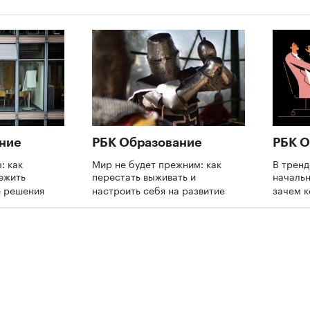
ние
РБК Образование
РБК О
: как
Мир не будет прежним: как
В трен
ежить
перестать выживать и
начальн
е решения
настроить себя на развитие
зачем 