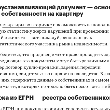
оустанавливающий документ — осно
 собственности на квартиру
а
квартиры во вторичке
и возможность не пополн
ую статистику жертв нарушений при проведении
й с жильем — вот, пожалуй, основная цель
татистического участника рынка недвижимости.
00:00
/
00:00
бедиться, что продавец имеет право проводить сд
рждающие это документы могут быть различными
р договор купли-продажи, дарения, передачи
изация), свидетельство о праве на наследство. В л
в них содержатся данные о собственниках и самом
мости, в которых не должно быть несоответствий
ка из ЕГРН — реестра собственнико
 ЕГРН при покупке вторички содержит актуальн