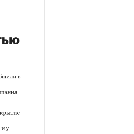
тью
общили в
омпания
ткрытие
-
 и у