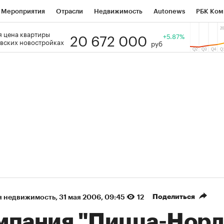
Мероприятия
Отрасли
Недвижимость
Autonews
РБК Ком
20 672 000
 цена квартиры
 РБК
РБК Образование
РБК Курсы
РБК Life
+5.87%
Тренды
Виз
вских новостройках
руб
ь
Крипто
РБК Бизнес-среда
Дискуссионный клуб
Исследо
зета
Спецпроекты СПб
Конференции СПб
Спецпроекты
кономика
Бизнес
Технологии и медиа
Финансы
Рынок на
(+90,63%)
(+34,57%)
₽5 450
АФК «Система» ₽12
Купить
з ПСБ к 29.07.27
прогноз БКС к 15.07.27
Поделиться
я недвижимость
⁠,
31 мая 2006, 09:45
12
мпания "Пицца-Норд