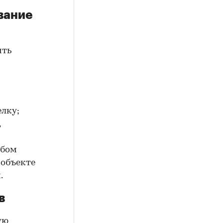
вание
ить
елку;
,
юбом
 объекте
.
в
ую