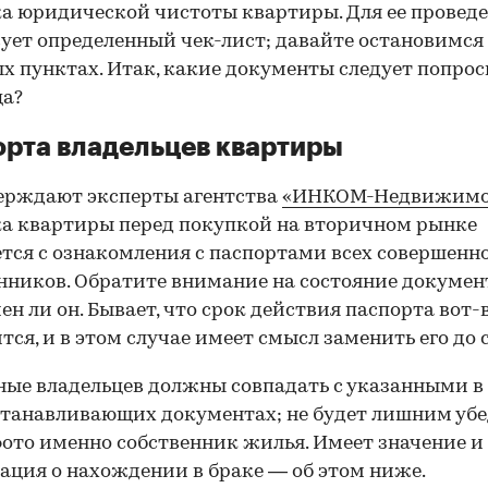
а юридической чистоты квартиры. Для ее провед
ует определенный чек-лист; давайте остановимся 
х пунктах. Итак, какие документы следует попрос
ца?
рта владельцев квартиры
ерждают эксперты агентства
«ИНКОМ-Недвижимо
а квартиры перед покупкой на вторичном рынке
тся с ознакомления с паспортами всех совершенн
нников. Обратите внимание на состояние документ
ен ли он. Бывает, что срок действия паспорта вот-
тся, и в этом случае имеет смысл заменить его до 
ные владельцев должны совпадать с указанными в
танавливающих документах; не будет лишним убе
фото именно собственник жилья. Имеет значение и
ция о нахождении в браке — об этом ниже.