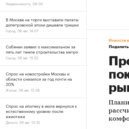
Недвижимость, 09:03
В Москве на торги выставили палаты
допетровской эпохи дешевле трешки
Город, 06 авг, 18:07
Новости 
Собянин заявил о максимальном за
Поделить
пять лет темпе строительства метро
Город, 06 авг, 15:52
Пр
по
Спрос на новостройки Москвы и
области снизился за год почти на
20%
ры
Жилье, 06 авг, 15:39
Плани
Спрос на ипотеку в июле вернулся к
рассч
естественному уровню после
ажиотажа
комфо
Деньги, 06 авг, 13:32