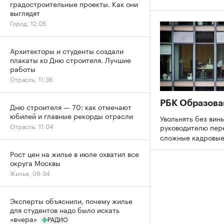
градостроительные проекты. Как они
выглядят
Город, 12:05
Архитекторы и студенты создали
плакаты ко Дню строителя. Лучшие
работы
Отрасль, 11:36
РБК Образова
Дню строителя — 70: как отмечают
юбилей и главные рекорды отрасли
Увольнять без вины
Отрасль, 11:04
руководителю пер
сложные кадровы
Рост цен на жилье в июле охватил все
округа Москвы
Жилье, 09:34
Эксперты объяснили, почему жилье
для студентов надо было искать
«вчера»
РАДИО