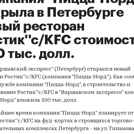
крыла в Петербурге
вый ресторан
стик''с/KFC стоимос
 тыс. долл.
аршавский экспресс" (Петербург) открылся новый
н Ростик''с/KFC (компания "Пицца-Норд"). Как со
лужбе компании "Пицца-Норд", в строительство и
вание Ростик''c/KFC в "Варшавском экспрессе" к
Норд" вложила 350 тыс. долл.
йшее время компания "Пицца-Норд" планирует о
остик''c/KFC на фуд-кортах в строящихся торгово
ательных комплексах Петербурга - на ул. Типанова