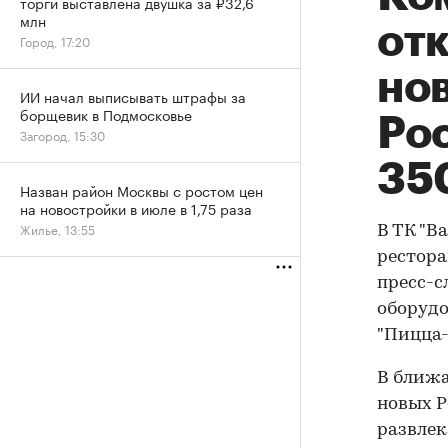
торги выставлена двушка за ₽32,6
млн
от
Город, 17:20
но
ИИ начал выписывать штрафы за
борщевик в Подмосковье
Ро
Загород, 15:30
350
Назван район Москвы с ростом цен
на новостройки в июле в 1,75 раза
Жилье, 13:55
В ТК "В
рестора
пресс-с
оборудо
"Пицца-
В ближа
новых Р
развлек