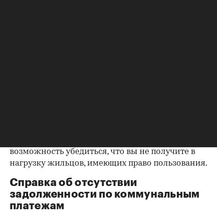
уделить пристальное внимание датам
оформления собственности, заключения и
расторжения брака.
Справка о зарегистрированных
лицах
Идеально, если в жилище никто не
зарегистрирован. Верить на слово не стоит,
попросите продавца документально
подтвердить этот факт. Проверка прописанных в
квартире заключается в получении архивной
выписки из домовой книги — это даст
возможность убедиться, что вы не получите в
нагрузку жильцов, имеющих право пользования.
Справка об отсутствии
задолженности по коммунальным
платежам