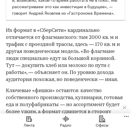
рассматриваем это как инвестиции в будущее», —
говорит Андрей Яковлев из «Гастронома Времена».
Их формат в «СберСити» кардинально
отличается от флагманского: там 2000 кв. м и
трафик с проездной трассы, здесь — 170 кв. м и
другая поведенческая модель. «Во флагмане
люди специально едут за большой корзиной.
Тут — докупить хлеб или молоко по пути с
работы», — объясняет он. По уровню дохода
аудитория похожая, но поведенчески — иная.
Ключевые «фишки» остаются: качество
собственного производства, кулинария, готовая
еда и полуфабрикаты — но ассортимент будет
более узким, а формат сдвинется в сторону
ежедневных небольших покупок. Впрочем,
Лента
Радио
Офисы
малым форматом история не ограничивается: в