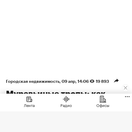
Городская недвижимость
⁠,
09 апр, 14:06
19 893
Муравьиные тропы: как
арендаторы формируют
Лента
Радио
Офисы
облик недвижимости
Рассказываем, как девелоперы
превратили первые этажи в актив,