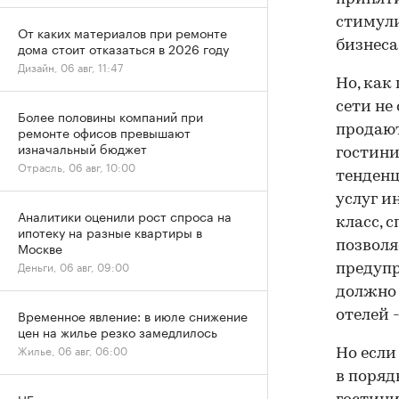
стимули
От каких материалов при ремонте
бизнеса
дома стоит отказаться в 2026 году
Дизайн, 06 авг, 11:47
Но, как
сети не
Более половины компаний при
ремонте офисов превышают
продают
изначальный бюджет
гостини
Отрасль, 06 авг, 10:00
тенденц
услуг и
Аналитики оценили рост спроса на
класс, 
ипотеку на разные квартиры в
Москве
позволя
Деньги, 06 авг, 09:00
предупр
должно 
Временное явление: в июле снижение
отелей 
цен на жилье резко замедлилось
Жилье, 06 авг, 06:00
Но если
в поряд