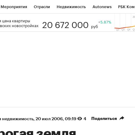
Мероприятия
Отрасли
Недвижимость
Autonews
РБК Ком
20 672 000
 цена квартиры
 РБК
РБК Образование
РБК Курсы
РБК Life
+5.87%
Тренды
Виз
вских новостройках
руб
ь
Крипто
РБК Бизнес-среда
Дискуссионный клуб
Исследо
зета
Спецпроекты СПб
Конференции СПб
Спецпроекты
кономика
Бизнес
Технологии и медиа
Финансы
Рынок на
(+38,61%)
(+31,64%)
ТЭК ₽1 400
«Русагро» ₽120
Купить
оз SberCIB к 27.07.27
прогноз ПСБ к 26.07.27
Поделиться
я недвижимость
⁠,
20 июл 2006, 09:19
4
рогая земля