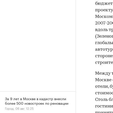
бюджета
проекту
Москома
2007-20
вдоль т
(Зелено
глобаль
автотур
стороне
строите
Между т
Москве 
отели, 
стоимос
За 9 лет в Москве в кадастр внесли
Столь б
более 500 новостроек по реновации
гостини
Город, 06 авг, 12:25
приняти