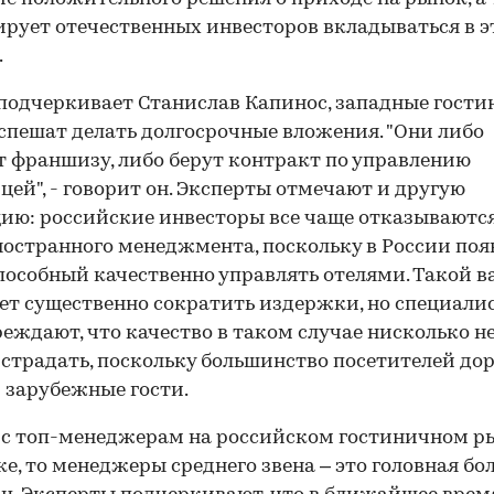
рует отечественных инвесторов вкладываться в э
.
 подчеркивает Станислав Капинос, западные гост
 спешат делать долгосрочные вложения. "Они либо
 франшизу, либо берут контракт по управлению
цей", - говорит он. Эксперты отмечают и другую
ию: российские инвесторы все чаще отказываются
ностранного менеджмента, поскольку в России поя
способный качественно управлять отелями. Такой 
ет существенно сократить издержки, но специали
еждают, что качество в таком случае нисколько н
страдать, поскольку большинство посетителей до
- зарубежные гости.
 с топ-менеджерам на российском гостиничном р
ке, то менеджеры среднего звена – это головная бол