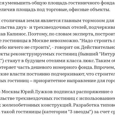
ся уменьшить общую площадь гостиничного фонда
еличив площадь под торговые, офисные объекты.
 столичная земля является главным тормозом для
льства двух- и трехзвездочных отелей, подчеркив
ав Капинос. Поэтому, по словам эксперта, построи
 гостиницы в Москве невозможно. "Надо строить 
ибо ничего не строить", - говорит он. Действительн
екты реконструируемых гостиниц (бывший "Интур
") станут в будущем отелями класса люкс. Таким о
отеряет часть дешевого номерного фонда. Впрочем,
кие власти постоянно подчеркивают, что строите
ых гостиниц – приоритетное направление для гор
р Москвы Юрий Лужков подписал распоряжение о
льстве трехзвездочных гостиниц с использование
 железобетонных конструкций. Разработка типов
 такой гостиницы (категории "3 звезды") за счет с