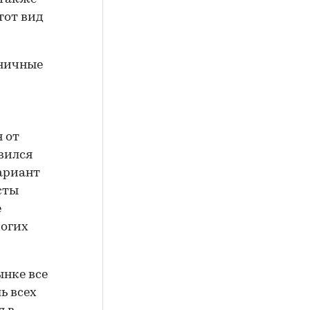
тот вид
иничные
 от
вился
вариант
сты
е
рогих
ынке все
ь всех