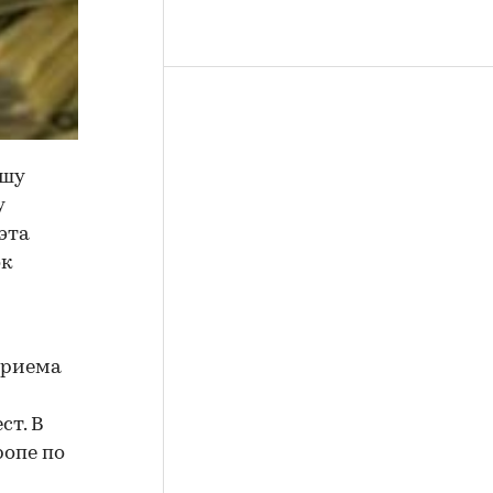
ашу
у
эта
ок
приема
ст. В
ропе по