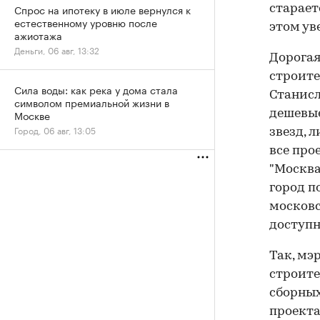
Спрос на ипотеку в июле вернулся к
старает
естественному уровню после
этом ув
ажиотажа
Деньги, 06 авг, 13:32
Дорогая
строите
Сила воды: как река у дома стала
Станисл
символом премиальной жизни в
Москве
дешевые
Город, 06 авг, 13:05
звезд, л
все про
"Москва
город п
московс
доступн
Так, мэ
строите
сборных
проекта