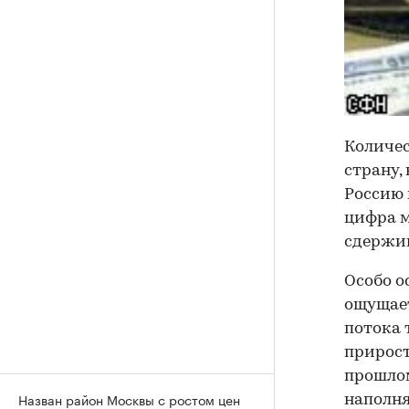
Количес
страну,
Россию 
цифра м
сдержив
Особо о
ощущает
потока 
прирост
прошлом
Назван район Москвы с ростом цен
наполня