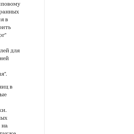
типовому
бранных
я в
оить
рг"
лей для
нней
я".
ниц в
ные
ки.
ных
 на
 также