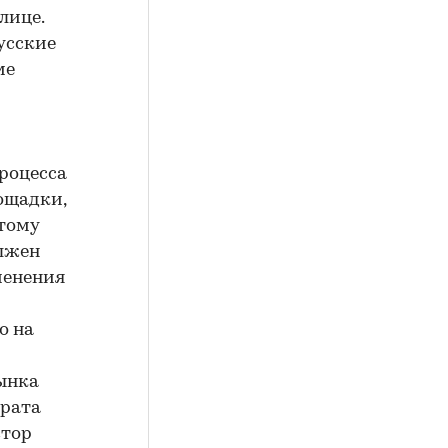
лице.
усские
ме
роцесса
ощадки,
этому
олжен
еменения
о на
ынка
врата
стор