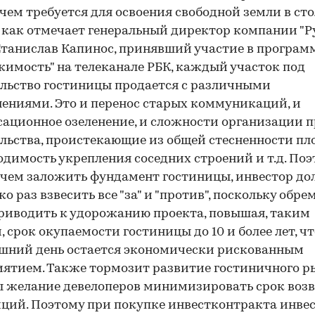
 чем требуется для освоения свободной земли в сто
 как отмечает генеральный директор компании "Р
Станислав Капинос, принявший участие в програм
имость" на телеканале РБК, каждый участок под
льство гостиницы продается с различными
ениями. Это и перенос старых коммуникаций, и
ационное озеленение, и сложности организации п
льства, проистекающие из общей стесненности пл
одимость укрепления соседних строений и т.д. По
чем заложить фундамент гостиницы, инвестор д
ко раз взвесить все "за" и "против", поскольку обр
риводить к удорожанию проекта, повышая, таким
, срок окупаемости гостиницы до 10 и более лет, чт
шний день остается экономически рискованным
ятием. Также тормозит развитие гостиничного р
 желание девелоперов минимизировать срок воз
ций. Поэтому при покупке инвестконтракта инве