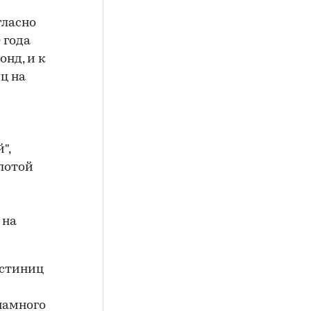
гласно
 года
нд, и к
ц на
",
олотой
 на
остиниц
намного