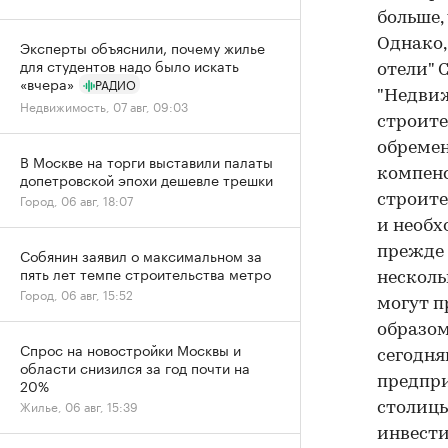
больше,
Однако,
Эксперты объяснили, почему жилье
для студентов надо было искать
отели" 
«вчера»
РАДИО
"Недвиж
Недвижимость, 07 авг, 09:03
строите
обремен
В Москве на торги выставили палаты
компенс
допетровской эпохи дешевле трешки
Город, 06 авг, 18:07
строите
и необх
прежде 
Собянин заявил о максимальном за
пять лет темпе строительства метро
несколь
Город, 06 авг, 15:52
могут п
образом
Спрос на новостройки Москвы и
сегодня
области снизился за год почти на
предпри
20%
Жилье, 06 авг, 15:39
столицы
инвести