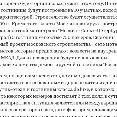
 города будет организована уже в этом году. По 
 гостиницы будут построены на 10 участках, подо
рхитектурой. Строительство будет осуществлятьс
09 гг. Кроме того, власти Москвы планируют постр
ранспортной магистрали "Москва - Санкт-Петербу
град) 5 гостиниц, емкостью 750 номеров. Еще один
ный проект московского строительства - сеть моте
истов, которые предполагают возвести на внутре
 МКАД. Для их возведения будут использованы
льные элементы демонтируемой гостиницы "Росси
ем, по оценкам экспертов, помимо дешевых гости
остаются востребованными дорогие пятизвездоч
бутик-отели и гостиницы класса de luxe, в которых
ть некоторых номеров достигает 3 тыс. долл. в сут
лагоприятная ситуация является для международ
чных операторов еще одним фактором, влияющим
е положительного решения о приходе на рынок, а