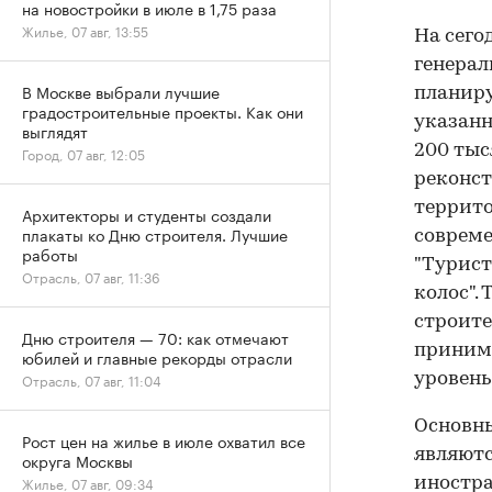
на новостройки в июле в 1,75 раза
Жилье, 07 авг, 13:55
На сего
генерал
В Москве выбрали лучшие
планиру
градостроительные проекты. Как они
указанн
выглядят
200 тыс
Город, 07 авг, 12:05
реконст
террит
Архитекторы и студенты создали
плакаты ко Дню строителя. Лучшие
совреме
работы
"Турист"
Отрасль, 07 авг, 11:36
колос".
строите
Дню строителя — 70: как отмечают
принима
юбилей и главные рекорды отрасли
Отрасль, 07 авг, 11:04
уровень
Основн
Рост цен на жилье в июле охватил все
являютс
округа Москвы
Жилье, 07 авг, 09:34
иностра