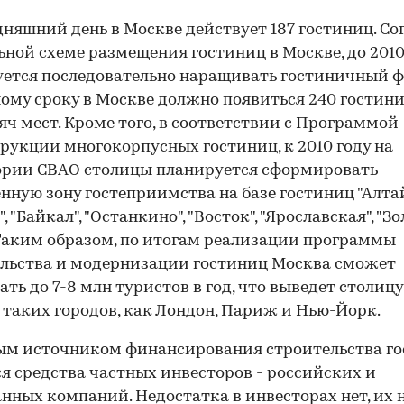
дняшний день в Москве действует 187 гостиниц. Со
ьной схеме размещения гостиниц в Москве, до 2010
ется последовательно наращивать гостиничный фо
ому сроку в Москве должно появиться 240 гостини
яч мест. Кроме того, в соответствии с Программой
рукции многокорпусных гостиниц, к 2010 году на
ории СВАО столицы планируется сформировать
нную зону гостеприимства на базе гостиниц "Алтай
, "Байкал", "Останкино", "Восток", "Ярославская", "З
 Таким образом, по итогам реализации программы
льства и модернизации гостиниц Москва сможет
ть до 7-8 млн туристов в год, что выведет столицу
 таких городов, как Лондон, Париж и Нью-Йорк.
ым источником финансирования строительства г
я средства частных инвесторов - российских и
нных компаний. Недостатка в инвесторах нет, их 