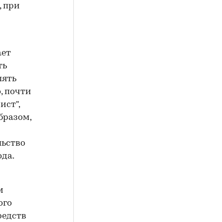
, при
ает
ть
пять
о, почти
ист",
бразом,
льство
ода.
м
ого
редств