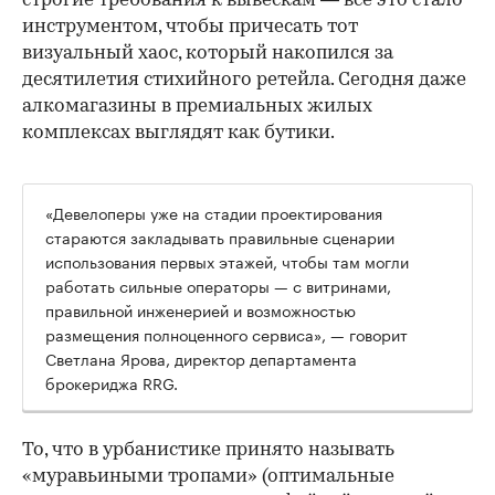
строгие требования к вывескам — всё это стало
инструментом, чтобы причесать тот
визуальный хаос, который накопился за
десятилетия стихийного ретейла. Сегодня даже
алкомагазины в премиальных жилых
комплексах выглядят как бутики.
«Девелоперы уже на стадии проектирования
стараются закладывать правильные сценарии
использования первых этажей, чтобы там могли
работать сильные операторы — с витринами,
правильной инженерией и возможностью
размещения полноценного сервиса», — говорит
Светлана Ярова, директор департамента
брокериджа RRG.
00:00
/
00:00
То, что в урбанистике принято называть
«муравьиными тропами» (оптимальные