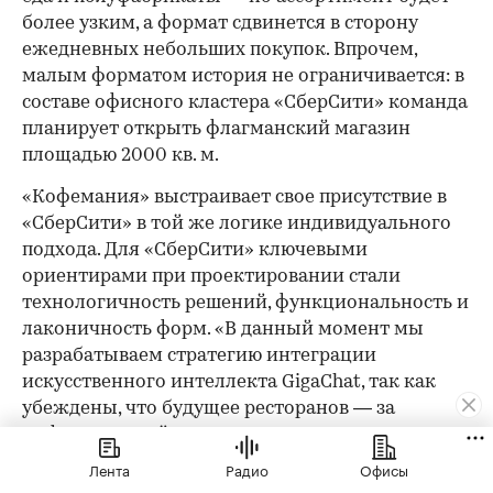
более узким, а формат сдвинется в сторону
ежедневных небольших покупок. Впрочем,
малым форматом история не ограничивается: в
составе офисного кластера «СберСити» команда
планирует открыть флагманский магазин
площадью 2000 кв. м.
«Кофемания» выстраивает свое присутствие в
«СберСити» в той же логике индивидуального
подхода. Для «СберСити» ключевыми
ориентирами при проектировании стали
технологичность решений, функциональность и
лаконичность форм. «В данный момент мы
разрабатываем стратегию интеграции
искусственного интеллекта GigaChat, так как
убеждены, что будущее ресторанов — за
цифровизацией», — делятся планами в пресс-
службе. Открытие в «СберСити» — логичный
Лента
Радио
Офисы
шаг в рамках этой стратегии: сеть уже