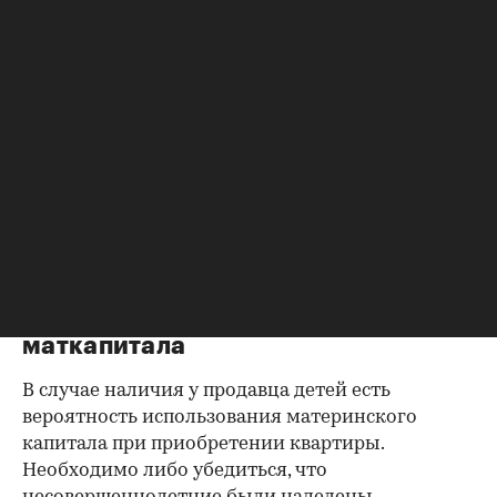
Справка об отсутствии
задолженности по коммунальным
платежам
Важно убедиться в отсутствии задолженностей:
до продажи квартиры оплата «коммуналки» —
обязанность прежнего собственника. А как
проверить долги по коммунальным платежам?
Попросите его взять соответствующие справки.
Дата должна быть свежей, сверьте указанные в
них цифры с показаниями счетчиков.
Справка об использовании
маткапитала
В случае наличия у продавца детей есть
вероятность использования материнского
капитала при приобретении квартиры.
Необходимо либо убедиться, что