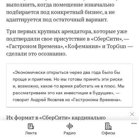
выполнить, когда помещение изначально
подбирается под конкретный бизнес, а не
адаптируется под остаточный вариант.
Три первых крупных арендатора, которые уже
подтвердили свое присутствие в «СберСити», —
«Гастроном Времена», «Кофемания» и TopGun —
сделали это осознанно.
«Экономически открыться через два года было бы
проще и приятнее. Но мы готовы принять эти риски
и, возможно, какое-то время работать не в плюс. Мы
рассматриваем это как инвестиции в будущее», —
говорит Андрей Яковлев из «Гастронома Времена».
Их формат в «СберСити» кардинально
отличается от флагманского: там 2000 кв. м и
Лента
Радио
Офисы
трафик с проездной трассы, здесь — 170 кв. м и