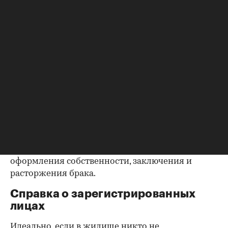
запросить у продавца дополнительные
документы, например о выплате ипотеки, чтобы
убедиться в отсутствии препятствий к сделке.
Согласие второй половины на
продажу
Если жилье приобреталось в браке, необходимо
будет получить согласие второго супруга на
продажу, причем даже если он в
правоустанавливающем документе не числится
владельцем или брак уже расторгнут. Следует
уделить пристальное внимание датам
оформления собственности, заключения и
расторжения брака.
Справка о зарегистрированных
лицах
Идеально, если в жилище никто не