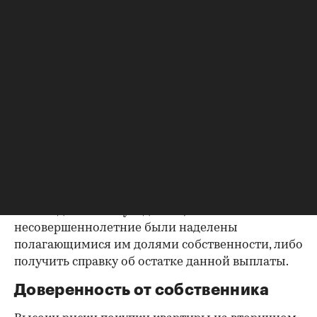
до продажи квартиры оплата «коммуналки» —
обязанность прежнего собственника. А как
проверить долги по коммунальным платежам?
Попросите его взять соответствующие справки.
Дата должна быть свежей, сверьте указанные в
них цифры с показаниями счетчиков.
Справка об использовании
маткапитала
В случае наличия у продавца детей есть
вероятность использования материнского
капитала при приобретении квартиры.
Необходимо либо убедиться, что
несовершеннолетние были наделены
полагающимися им долями собственности, либо
получить справку об остатке данной выплаты.
Доверенность от собственника