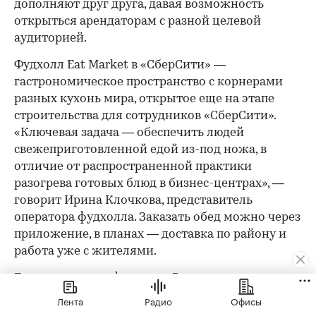
дополняют друг друга, давая возможность
открыться арендаторам с разной целевой
аудиторией.
Фудхолл Eat Market в «СберСити» —
гастрономическое пространство с корнерами
разных кухонь мира, открытое еще на этапе
строительства для сотрудников «СберСити».
«Ключевая задача — обеспечить людей
свежеприготовленной едой из-под ножа, в
отличие от распространенной практики
разогрева готовых блюд в бизнес-центрах», —
говорит Ирина Клочкова, представитель
оператора фудхолла. Заказать обед можно через
приложение, в планах — доставка по району и
работа уже с жителями.
Есть и сезонные форматы. Рядом с катком на
территории «СберСити» работает фудтрак —
Лента
Радио
Офисы
точечная история под конкретный сценарий