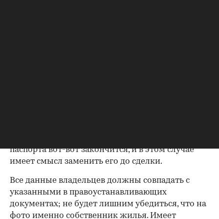
определенный чек-лист; давайте остановимся
на его основных пунктах. Итак, какие
документы следует попросить у продавца?
Паспорта владельцев квартиры
Как утверждают эксперты агентства
«ИНКОМ-
Недвижимость»
, проверка квартиры перед
покупкой на вторичном рынке начинается с
ознакомления с паспортами всех
совершеннолетних собственников. Обратите
внимание на состояние документа и не
просрочен ли он. Бывает, что срок действия
паспорта вот-вот закончится, и в этом случае
имеет смысл заменить его до сделки.
Все данные владельцев должны совпадать с
указанными в правоустанавливающих
документах; не будет лишним убедиться, что на
фото именно собственник жилья. Имеет