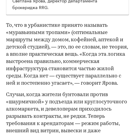
Светлана Ярова, директор департамента
брокериджа RRG.
00:00
/
00:00
То, что в урбанистике принято называть
«муравьиными тропами» (оптимальные
маршруты между домом, кофейней, аптекой и
детской студией), — это, по ее словам, не теория,
а вполне практическая вещь. «Когда эта логика
выстроена правильно, коммерческая
инфраструктура становится частью жилой
среды. Когда нет — существует параллельно с
ней и постепенно угасает», — говорит Ярова.
Случаи, когда жители бунтовали против
«шаурмичной» у подъезда или круглосуточного
алкомаркета, и девелоперам приходилось
разрывать контракты, не редки. Теперь
требования к арендаторам — режим работы,
внешний вид витрин, вывески и даже