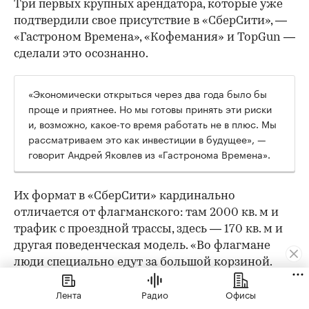
Три первых крупных арендатора, которые уже
подтвердили свое присутствие в «СберСити», —
«Гастроном Времена», «Кофемания» и TopGun —
сделали это осознанно.
«Экономически открыться через два года было бы
проще и приятнее. Но мы готовы принять эти риски
и, возможно, какое-то время работать не в плюс. Мы
рассматриваем это как инвестиции в будущее», —
говорит Андрей Яковлев из «Гастронома Времена».
Их формат в «СберСити» кардинально
отличается от флагманского: там 2000 кв. м и
трафик с проездной трассы, здесь — 170 кв. м и
другая поведенческая модель. «Во флагмане
люди специально едут за большой корзиной.
Тут — докупить хлеб или молоко по пути с
Лента
Радио
Офисы
работы», — объясняет он. По уровню дохода