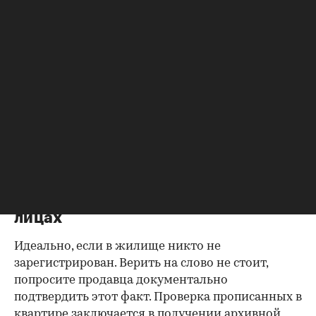
Согласие второй половины на
продажу
Если жилье приобреталось в браке, необходимо
будет получить согласие второго супруга на
продажу, причем даже если он в
правоустанавливающем документе не числится
владельцем или брак уже расторгнут. Следует
уделить пристальное внимание датам
оформления собственности, заключения и
расторжения брака.
Справка о зарегистрированных
лицах
Идеально, если в жилище никто не
зарегистрирован. Верить на слово не стоит,
попросите продавца документально
подтвердить этот факт. Проверка прописанных в
квартире заключается в получении архивной