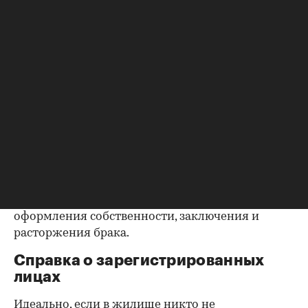
запросить у продавца дополнительные
документы, например о выплате ипотеки, чтобы
убедиться в отсутствии препятствий к сделке.
Согласие второй половины на
продажу
Если жилье приобреталось в браке, необходимо
будет получить согласие второго супруга на
продажу, причем даже если он в
правоустанавливающем документе не числится
владельцем или брак уже расторгнут. Следует
уделить пристальное внимание датам
оформления собственности, заключения и
расторжения брака.
Справка о зарегистрированных
лицах
Идеально, если в жилище никто не