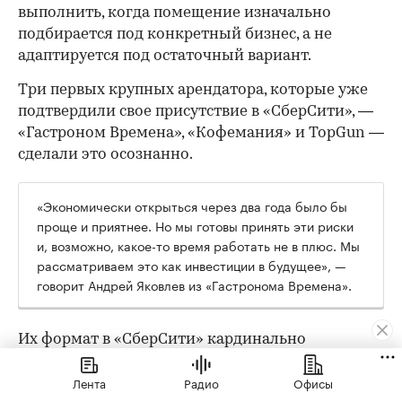
выполнить, когда помещение изначально
подбирается под конкретный бизнес, а не
адаптируется под остаточный вариант.
Три первых крупных арендатора, которые уже
подтвердили свое присутствие в «СберСити», —
«Гастроном Времена», «Кофемания» и TopGun —
сделали это осознанно.
«Экономически открыться через два года было бы
проще и приятнее. Но мы готовы принять эти риски
и, возможно, какое-то время работать не в плюс. Мы
рассматриваем это как инвестиции в будущее», —
говорит Андрей Яковлев из «Гастронома Времена».
Их формат в «СберСити» кардинально
отличается от флагманского: там 2000 кв. м и
Лента
Радио
Офисы
трафик с проездной трассы, здесь — 170 кв. м и