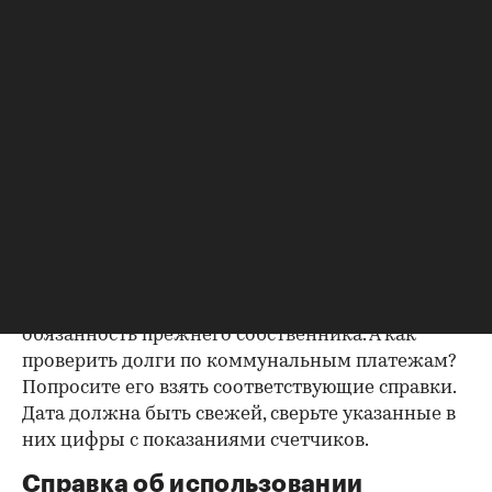
попросите продавца документально
подтвердить этот факт. Проверка прописанных в
квартире заключается в получении архивной
выписки из домовой книги — это даст
возможность убедиться, что вы не получите в
нагрузку жильцов, имеющих право пользования.
Справка об отсутствии
задолженности по коммунальным
платежам
Важно убедиться в отсутствии задолженностей:
до продажи квартиры оплата «коммуналки» —
обязанность прежнего собственника. А как
проверить долги по коммунальным платежам?
Попросите его взять соответствующие справки.
Дата должна быть свежей, сверьте указанные в
них цифры с показаниями счетчиков.
Справка об использовании