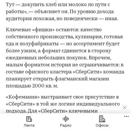
Тут — докупить хлеб или молоко по пути с
работы», — объясняет он. По уровню дохода
аудитория похожая, но поведенчески — иная.
Ключевые «фишки» остаются: качество
собственного производства, кулинария, готовая
еда и полуфабрикаты — но ассортимент будет
более узким, а формат сдвинется в сторону
ежедневных небольших покупок. Впрочем,
малым форматом история не ограничивается: в
составе офисного кластера «СберСити» команда
планирует открыть флагманский магазин
площадью 2000 кв. м.
«Кофемания» выстраивает свое присутствие в
«СберСити» в той же логике индивидуального
подхода. Для «СберСити» ключевыми
ориентирами при проектировании стали
Лента
Радио
Офисы
технологичность решений, функциональность и