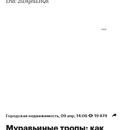
Erid: 2SDnjeuEHQn
Городская недвижимость
⁠,
09 апр, 14:06
19 879
Муравьиные тропы: как