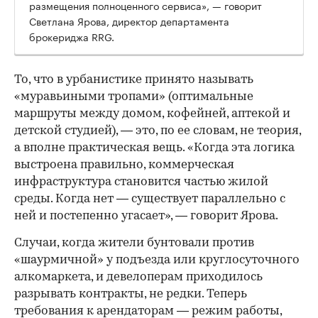
размещения полноценного сервиса», — говорит
Светлана Ярова, директор департамента
брокериджа RRG.
00:00
/
00:00
То, что в урбанистике принято называть
«муравьиными тропами» (оптимальные
маршруты между домом, кофейней, аптекой и
детской студией), — это, по ее словам, не теория,
а вполне практическая вещь. «Когда эта логика
выстроена правильно, коммерческая
инфраструктура становится частью жилой
среды. Когда нет — существует параллельно с
ней и постепенно угасает», — говорит Ярова.
Случаи, когда жители бунтовали против
«шаурмичной» у подъезда или круглосуточного
алкомаркета, и девелоперам приходилось
разрывать контракты, не редки. Теперь
требования к арендаторам — режим работы,