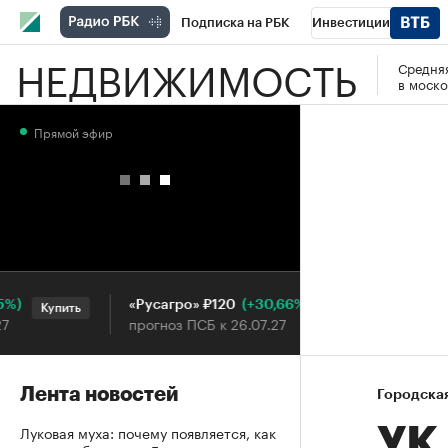
Подписка на РБК
Инвестиции
НЕДВИЖИМОСТЬ
Средняя
РБК Вино
Спорт
Школа управления
в моско
Национальные проекты
Город
Стил
Прямой эфир
Кредитные рейтинги
Франшизы
Га
Проверка контрагентов
Политика
Э
(+30,66%)
«Русагро» ₽120
Ozon ₽
Купить
Купить
прогноз ПСБ к 26.07.27
прогноз
Лента новостей
Городска
Луковая муха: почему появляется, как
УК