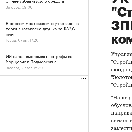
от нее избавиться, 5 средств
Загород, 09:00
"С
ЗП
В первом московском «тучерезе» на
торги выставлена двушка за ₽32,6
млн
ко
Город, 07 авг, 17:20
Управля
ИИ начал выписывать штрафы за
борщевик в Подмосковье
"Стройп
Загород, 07 авг, 15:30
фонд не
"Золото
"Стройп
"Наше р
обуслов
направл
сегмент
замести