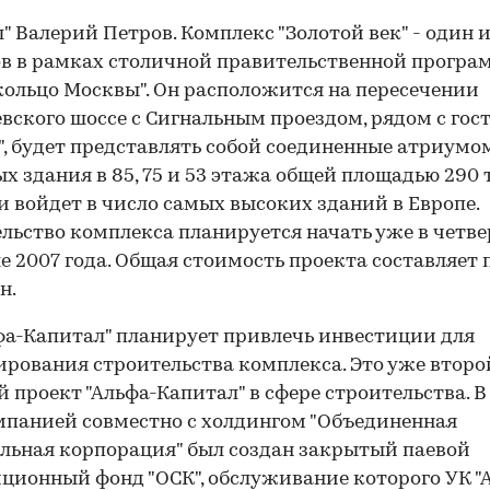
" Валерий Петров. Комплекс "Золотой век" - один 
в в рамках столичной правительственной прогр
кольцо Москвы". Он расположится на пересечении
вского шоссе с Сигнальным проездом, рядом с го
", будет представлять собой соединенные атриумо
х здания в 85, 75 и 53 этажа общей площадью 290 т
и войдет в число самых высоких зданий в Европе.
льство комплекса планируется начать уже в четв
е 2007 года. Общая стоимость проекта составляет
н.
фа-Капитал" планирует привлечь инвестиции для
рования строительства комплекса. Это уже второ
 проект "Альфа-Капитал" в сфере строительства. В
мпанией совместно с холдингом "Объединенная
льная корпорация" был создан закрытый паевой
ционный фонд "ОСК", обслуживание которого УК "