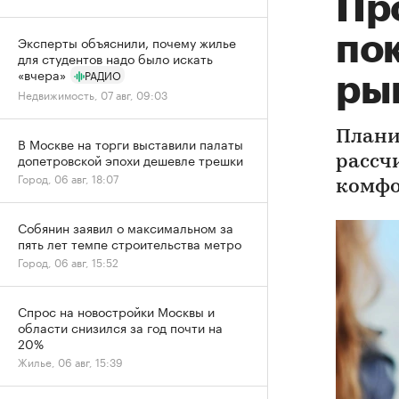
Пр
по
Эксперты объяснили, почему жилье
для студентов надо было искать
«вчера»
РАДИО
ры
Недвижимость, 07 авг, 09:03
Плани
В Москве на торги выставили палаты
допетровской эпохи дешевле трешки
рассч
Город, 06 авг, 18:07
комфо
Собянин заявил о максимальном за
пять лет темпе строительства метро
Город, 06 авг, 15:52
Спрос на новостройки Москвы и
области снизился за год почти на
20%
Жилье, 06 авг, 15:39