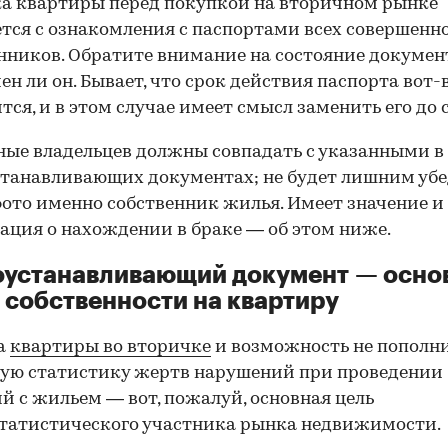
а квартиры перед покупкой на вторичном рынке
тся с ознакомления с паспортами всех совершенн
нников. Обратите внимание на состояние документ
ен ли он. Бывает, что срок действия паспорта вот-
тся, и в этом случае имеет смысл заменить его до 
ные владельцев должны совпадать с указанными в
танавливающих документах; не будет лишним убе
фото именно собственник жилья. Имеет значение и
ция о нахождении в браке — об этом ниже.
оустанавливающий документ — осно
 собственности на квартиру
а
квартиры во вторичке
и возможность не пополн
ую статистику жертв нарушений при проведении
й с жильем — вот, пожалуй, основная цель
татистического участника рынка недвижимости.
00:00
/
00:00