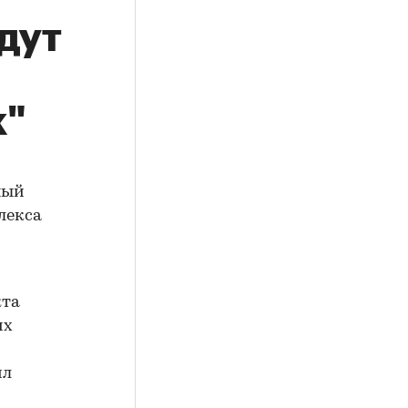
дут
к"
ный
лекса
кта
их
ил