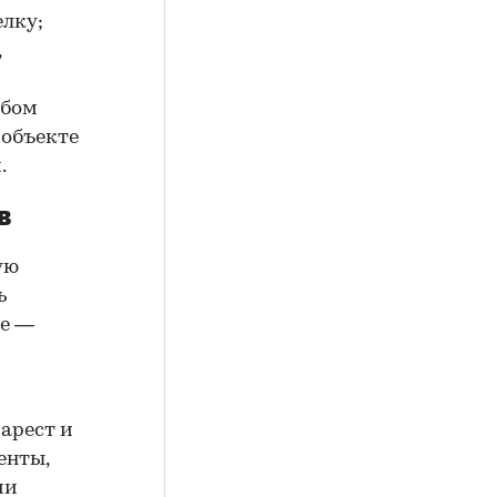
елку;
,
юбом
 объекте
.
в
ую
ь
ие —
арест и
енты,
ии