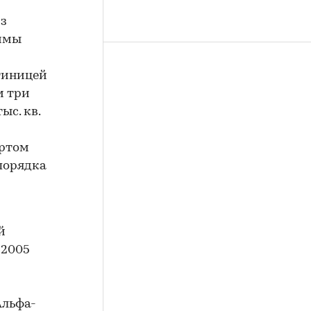
из
аммы
стиницей
м три
ыс. кв.
ертом
 порядка
й
 2005
Альфа-