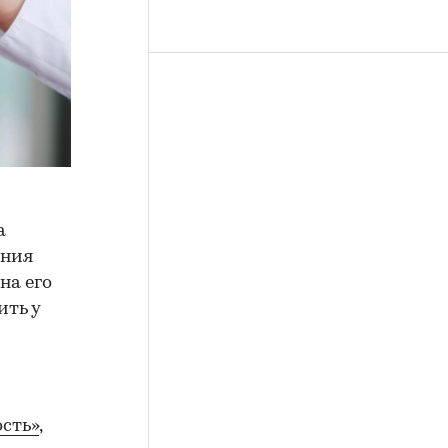
а
ения
на его
ить у
сть»
,