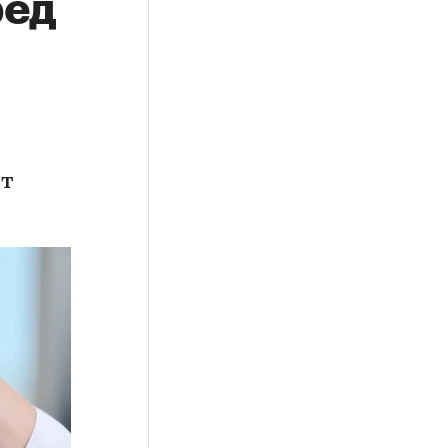
ред
ет