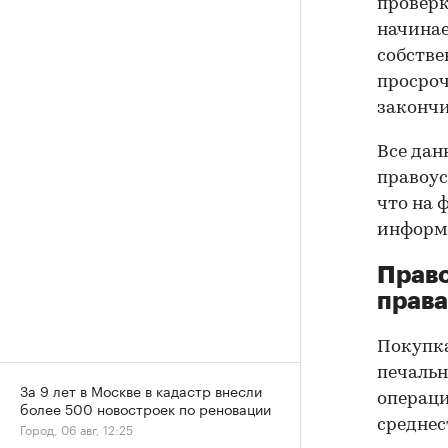
проверк
начинае
собстве
просроч
закончи
Все дан
правоус
что на 
информа
Прав
права
Покупк
печальн
За 9 лет в Москве в кадастр внесли
операци
более 500 новостроек по реновации
среднес
Город, 06 авг, 12:25