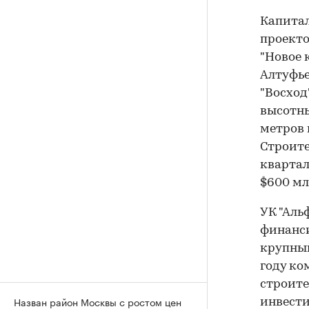
Капитал
проекто
"Новое 
Алтуфье
"Восход
высотны
метров 
Строите
квартал
$600 мл
УК "Аль
финанси
крупный
году ко
строите
Назван район Москвы с ростом цен
инвести