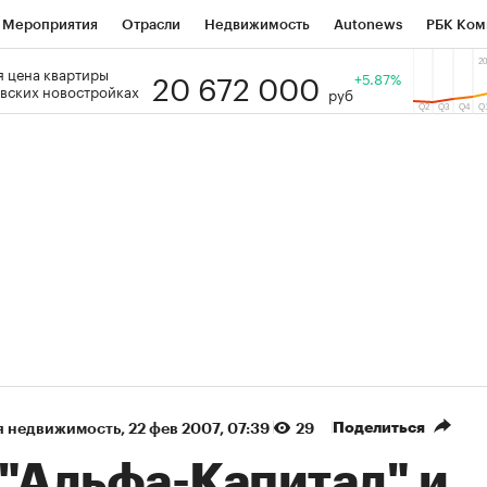
Мероприятия
Отрасли
Недвижимость
Autonews
РБК Ком
20 672 000
 цена квартиры
 РБК
РБК Образование
РБК Курсы
РБК Life
+5.87%
Тренды
Виз
вских новостройках
руб
ь
Крипто
РБК Бизнес-среда
Дискуссионный клуб
Исследо
зета
Спецпроекты СПб
Конференции СПб
Спецпроекты
кономика
Бизнес
Технологии и медиа
Финансы
Рынок на
(+87,06%)
(+31,87%)
5 450
АФК «Система» ₽12
Купить
К
 ПСБ к 29.07.27
прогноз БКС к 15.07.27
Поделиться
я недвижимость
⁠,
22 фев 2007, 07:39
29
 "Альфа-Капитал" и