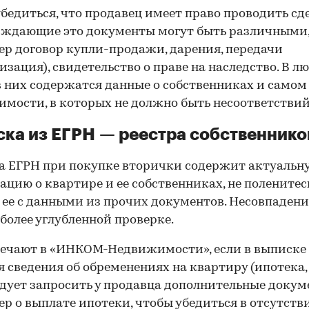
бедиться, что продавец имеет право проводить сд
рждающие это документы могут быть различными
р договор купли-продажи, дарения, передачи
изация), свидетельство о праве на наследство. В л
в них содержатся данные о собственниках и самом
мости, в которых не должно быть несоответствий
ка из ЕГРН — реестра собственнико
 ЕГРН при покупке вторички содержит актуальн
цию о квартире и ее собственниках, не поленитес
 ее с данными из прочих документов. Несовпаден
 более углубленной проверке.
ечают в «ИНКОМ-Недвижимости», если в выписке
 сведения об обременениях на квартиру (ипотека, 
следует запросить у продавца дополнительные докум
р о выплате ипотеки, чтобы убедиться в отсутств