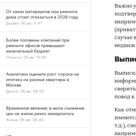
Важно у
От каких материалов при ремонте
подтве
дома стоит отказаться в 2026 году
наприме
Дизайн, 06 авг, 11:47
(приват
случае 
Более половины компаний при
ремонте офисов превышают
недвижи
изначальный бюджет
Отрасль, 06 авг, 10:00
Выпис
Аналитики оценили рост спроса на
Выписка
ипотеку на разные квартиры в
информа
Москве
сверить
Деньги, 06 авг, 09:00
повод к
Временное явление: в июле снижение
Как отм
цен на жилье резко замедлилось
имеются
Жилье, 06 авг, 06:00
т.д.), 
наприме