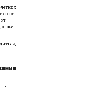
олетних
а и не
вот
сделки.
диться,
вание
ить