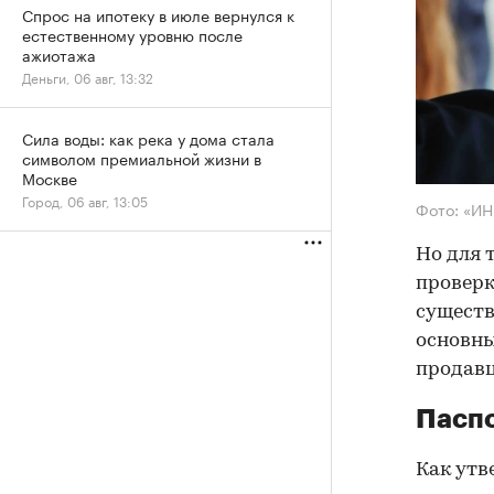
Спрос на ипотеку в июле вернулся к
естественному уровню после
ажиотажа
Деньги, 06 авг, 13:32
Сила воды: как река у дома стала
символом премиальной жизни в
Москве
Город, 06 авг, 13:05
Фото: «И
Но для 
проверк
существ
основны
продав
Паспо
Как утв