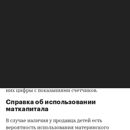
возможность убедиться, что вы не получите в
нагрузку жильцов, имеющих право пользования.
Справка об отсутствии
задолженности по коммунальным
платежам
Важно убедиться в отсутствии задолженностей:
до продажи квартиры оплата «коммуналки» —
обязанность прежнего собственника. А как
проверить долги по коммунальным платежам?
Попросите его взять соответствующие справки.
Дата должна быть свежей, сверьте указанные в
них цифры с показаниями счетчиков.
Справка об использовании
маткапитала
В случае наличия у продавца детей есть
вероятность использования материнского