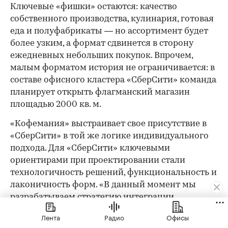
Ключевые «фишки» остаются: качество
собственного производства, кулинария, готовая
еда и полуфабрикаты — но ассортимент будет
более узким, а формат сдвинется в сторону
ежедневных небольших покупок. Впрочем,
малым форматом история не ограничивается: в
составе офисного кластера «СберСити» команда
планирует открыть флагманский магазин
площадью 2000 кв. м.
«Кофемания» выстраивает свое присутствие в
«СберСити» в той же логике индивидуального
подхода. Для «СберСити» ключевыми
ориентирами при проектировании стали
технологичность решений, функциональность и
лаконичность форм. «В данный момент мы
разрабатываем стратегию интеграции
искусственного интеллекта GigaChat, так как
Лента
Радио
Офисы
убеждены, что будущее ресторанов — за