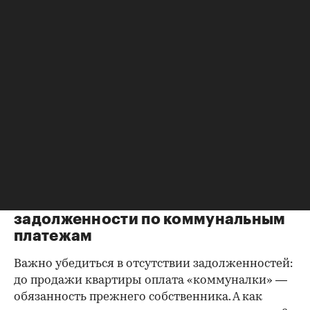
Справка о зарегистрированных
лицах
Идеально, если в жилище никто не
зарегистрирован. Верить на слово не стоит,
попросите продавца документально
подтвердить этот факт. Проверка прописанных в
квартире заключается в получении архивной
выписки из домовой книги — это даст
возможность убедиться, что вы не получите в
нагрузку жильцов, имеющих право пользования.
Справка об отсутствии
задолженности по коммунальным
платежам
Важно убедиться в отсутствии задолженностей:
до продажи квартиры оплата «коммуналки» —
обязанность прежнего собственника. А как