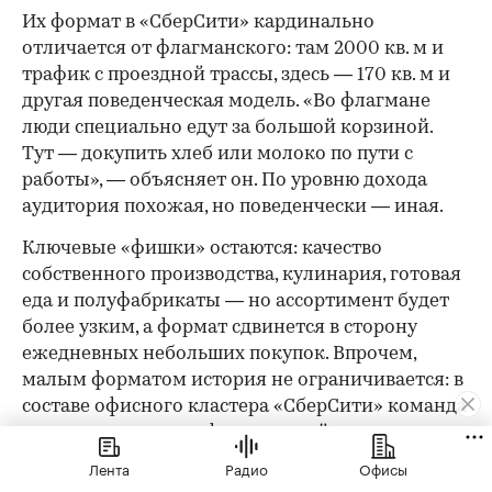
Их формат в «СберСити» кардинально
отличается от флагманского: там 2000 кв. м и
трафик с проездной трассы, здесь — 170 кв. м и
другая поведенческая модель. «Во флагмане
люди специально едут за большой корзиной.
Тут — докупить хлеб или молоко по пути с
работы», — объясняет он. По уровню дохода
аудитория похожая, но поведенчески — иная.
Ключевые «фишки» остаются: качество
собственного производства, кулинария, готовая
еда и полуфабрикаты — но ассортимент будет
более узким, а формат сдвинется в сторону
ежедневных небольших покупок. Впрочем,
малым форматом история не ограничивается: в
составе офисного кластера «СберСити» команда
планирует открыть флагманский магазин
площадью 2000 кв. м.
Лента
Радио
Офисы