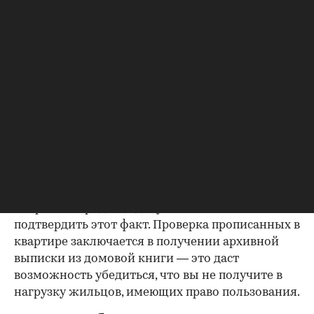
будет получить согласие второго супруга на
продажу, причем даже если он в
правоустанавливающем документе не числится
владельцем или брак уже расторгнут. Следует
уделить пристальное внимание датам
оформления собственности, заключения и
расторжения брака.
Справка о зарегистрированных
лицах
Идеально, если в жилище никто не
зарегистрирован. Верить на слово не стоит,
попросите продавца документально
подтвердить этот факт. Проверка прописанных в
квартире заключается в получении архивной
выписки из домовой книги — это даст
возможность убедиться, что вы не получите в
нагрузку жильцов, имеющих право пользования.