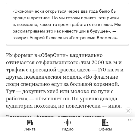
«Экономически открыться через два года было бы
проще и приятнее. Но мы готовы принять эти риски
и, возможно, какое-то время работать не в плюс. Мы
рассматриваем это как инвестиции в будущее», —
говорит Андрей Яковлев из «Гастронома Времена».
Их формат в «СберСити» кардинально
отличается от флагманского: там 2000 кв. м и
трафик с проездной трассы, здесь — 170 кв. м и
другая поведенческая модель. «Во флагмане
люди специально едут за большой корзиной.
Тут — докупить хлеб или молоко по пути с
работы», — объясняет он. По уровню дохода
аудитория похожая, но поведенчески — иная.
Ключевые «фишки» остаются: качество
собственного производства, кулинария, готовая
Лента
Радио
Офисы
еда и полуфабрикаты — но ассортимент будет