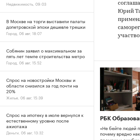
соглаша
Недвижимость, 09:03
Юрий Та
применя
В Москве на торги выставили палаты
допетровской эпохи дешевле трешки
саморег
Город, 06 авг, 18:07
участво
Собянин заявил о максимальном за
пять лет темпе строительства метро
Город, 06 авг, 15:52
Спрос на новостройки Москвы и
области снизился за год почти на
20%
Жилье, 06 авг, 15:39
Спрос на ипотеку в июле вернулся к
РБК Образова
естественному уровню после
ажиотажа
«Не бейте людей п
Деньги, 06 авг, 13:32
почему вредно нак
промахи и ошибк