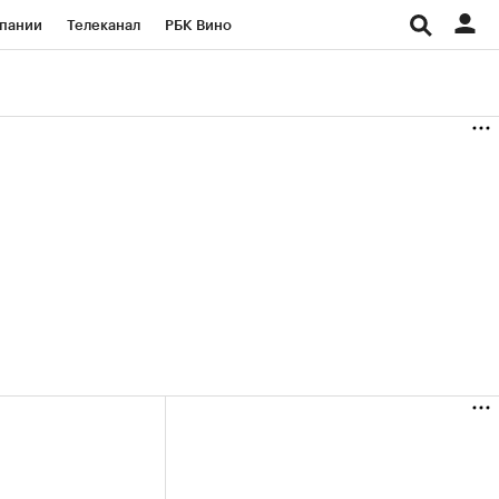
пании
Телеканал
РБК Вино
ациональные проекты
Город
аншизы
Газета
ка
Бизнес