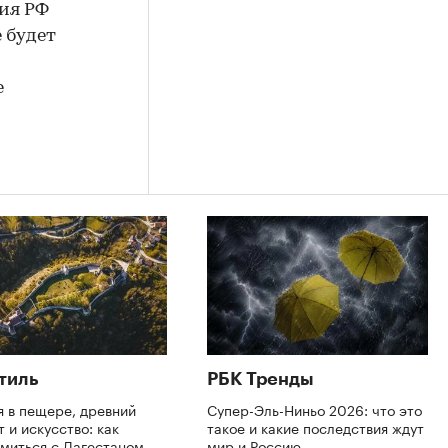
тия РФ
 будет
е
тиль
РБК Тренды
я в пещере, древний
Супер-Эль-Ниньо 2026: что это
 и искусство: как
такое и какие последствия ждут
омиться с Дагестаном
мир и Россию