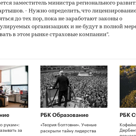
ется заместитель министра регионального разви
ртышов. - Нужно определить, что лицензирование
ться до тех пор, пока не заработают законы о
улируемых организациях и не будут в полной мер
вать в этом рынке страховые компании".
ние
РБК Образование
РБК С
о рукам»:
«Теория болтовни». Ученые
Кофейн
азывать за
Дербент
раскрыли тайну лидерства
познак
и