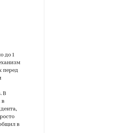
 до 1
механизм
х перед
и
. В
 в
дента,
просто
общил в