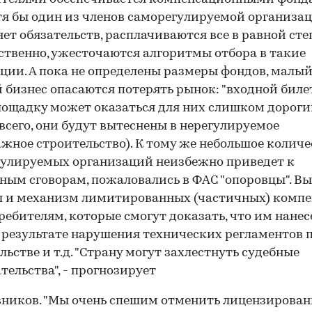
тя бы один из членов саморегулируемой организац
ет обязательств, расплачиваются все в равной сте
ственно, ужесточаются алгоритмы отбора в такие
ции. А пока не определены размеры фондов, малый
 бизнес опасаются потерять рынок: "входной билет
ощадку может оказаться для них слишком дорог
 всего, они будут вытеснены в нерегулируемое
жное строительство). К тому же небольшое количе
улируемых организаций неизбежно приведет к
ным сговорам, пожаловались в ФАС "опоровцы". В
ы и механизм лимитированных (частичных) комп
ребителям, которые смогут доказать, что им нанес
 результате нарушения технических регламентов 
льстве и т.д. "Страну могут захлестнуть судебные
тельства", - прогнозирует
ников. "Мы очень спешим отменить лицензировани