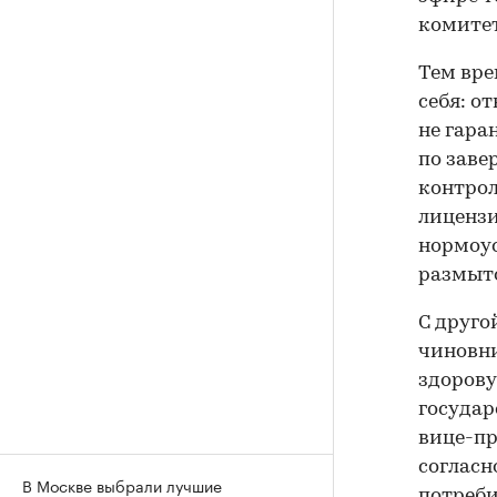
комитет
Тем вре
себя: о
не гара
по заве
контрол
лицензи
нормоус
размыто
С друго
чиновни
здорову
государ
вице-пр
согласн
В Москве выбрали лучшие
потреб