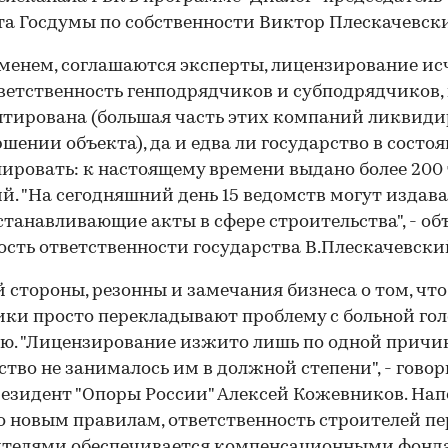
а Госдумы по собственности Виктор Плескачевск
менем, соглашаются эксперты, лицензирование ис
тветственность генподрядчиков и субподрядчиков, 
нтирована (большая часть этих компаний ликвиди
ршении объекта), да и едва ли государство в состо
ировать: к настоящему времени выдано более 200
й. "На сегодняшний день 15 ведомств могут издав
танавливающие акты в сфере строительства", - об
сть ответственности государства В.Плескачевски
й стороны, резонны и замечания бизнеса о том, что
ки просто перекладывают проблему с больной гол
ю. "Лицензирование изжито лишь по одной причи
ство не занималось им в должной степени", - гово
езидент "Опоры России" Алексей Кожевников. На
о новым правилам, ответственность строителей пе
ителями обеспечивается компенсационными фонд