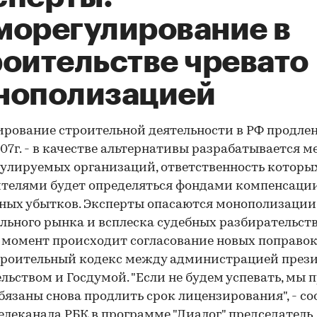
морегулирование в
роительстве чревато
нополизацией
рование строительной деятельности в РФ продлено
07г. - в качестве альтернативы разрабатывается 
улируемых организаций, ответственность которы
телями будет определяться фондами компенсаци
ных убытков. Эксперты опасаются монополизации
льного рынка и всплеска судебных разбирательств
момент происходит согласование новых поправок
роительный кодекс между администрацией прези
льством и Госдумой. "Если не будем успевать, мы 
бязаны снова продлить срок лицензирования", - со
елеканала РБК в программе "Диалог" председатель