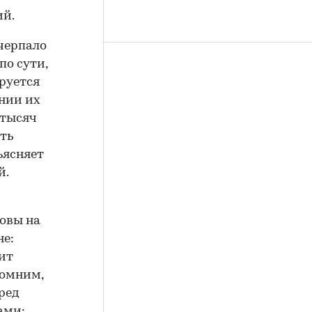
ий.
черпало
по сути,
руется
янии их
 тысяч
ать
ъясняет
й.
овы на
не:
рит
помним,
ред
ами: