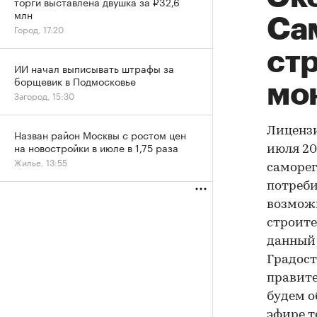
торги выставлена двушка за ₽32,6
млн
Са
Город, 17:20
ст
ИИ начал выписывать штрафы за
борщевик в Подмосковье
мо
Загород, 15:30
Лицензи
Назван район Москвы с ростом цен
на новостройки в июле в 1,75 раза
июля 20
Жилье, 13:55
саморег
потреби
возмож
строите
данный 
Градост
правите
будем о
эфире т