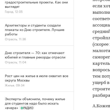
градостроительные проекты. Как они
выглядят
если хо
Город, 12:05
выполня
соответ
Архитекторы и студенты создали
ассоциа
плакаты ко Дню строителя. Лучшие
средний
работы
стройпл
Отрасль, 11:36
(скорее
малоэта
Дню строителя — 70: как отмечают
юбилей и главные рекорды отрасли
саморег
Отрасль, 11:04
картель
вопрос
Рост цен на жилье в июле охватил все
тем пот
округа Москвы
ущерб в
Жилье, 09:34
строите
разбира
Эксперты объяснили, почему жилье
для студентов надо было искать
А.Кожев
«вчера»
РАДИО