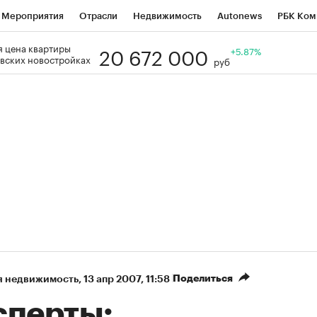
Мероприятия
Отрасли
Недвижимость
Autonews
РБК Ком
20 672 000
 цена квартиры
Образование
РБК Курсы
РБК Life
Тренды
+5.87%
Визионеры
Н
вских новостройках
руб
Дискуссионный клуб
Исследования
Кредитные рейтинги
Фр
Спецпроекты
Проверка контрагентов
Политика
Экономи
к наличной валюты
Поделиться
я недвижимость
⁠,
13 апр 2007, 11:58
сперты: