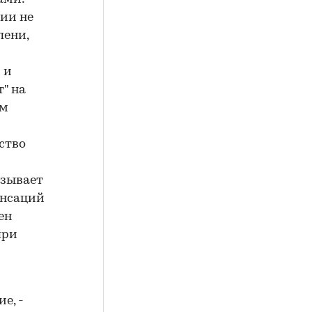
ии не
пени,
 и
" на
им
ство
ызывает
енсаций
ен
при
е, -