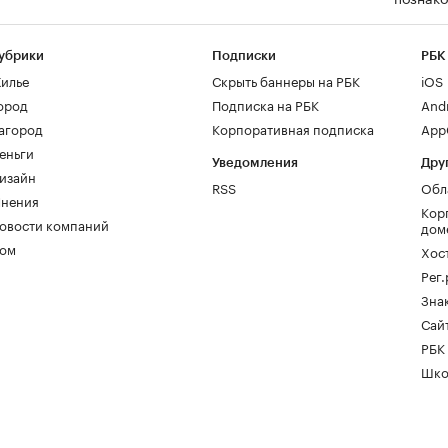
убрики
Подписки
РБК
илье
Скрыть баннеры на РБК
iOS
ород
Подписка на РБК
And
агород
Корпоративная подписка
AppG
еньги
Уведомления
Дру
изайн
RSS
Обл
нения
Кор
овости компаний
дом
ом
Хос
Рег
Зна
Сайт
РБК
Шко