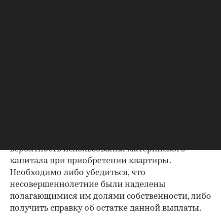
Важно убедиться в отсутствии задолженностей:
до продажи квартиры оплата «коммуналки» —
обязанность прежнего собственника. А как
проверить долги по коммунальным платежам?
Попросите его взять соответствующие справки.
Дата должна быть свежей, сверьте указанные в
них цифры с показаниями счетчиков.
Справка об использовании
маткапитала
В случае наличия у продавца детей есть
вероятность использования материнского
капитала при приобретении квартиры.
Необходимо либо убедиться, что
несовершеннолетние были наделены
полагающимися им долями собственности, либо
получить справку об остатке данной выплаты.