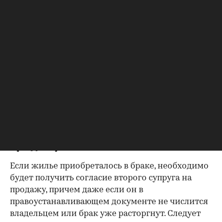
собственниках, не поленитесь сверить ее с
данными из прочих документов.
Несовпадение — повод к более углубленной
проверке.
Как отмечают в «ИНКОМ-Недвижимости», если в
выписке имеются сведения об обременениях на
квартиру (ипотека, арест и т.д.), следует
запросить у продавца дополнительные
документы, например о выплате ипотеки, чтобы
убедиться в отсутствии препятствий к сделке.
Согласие второй половины на
продажу
Если жилье приобреталось в браке, необходимо
будет получить согласие второго супруга на
продажу, причем даже если он в
правоустанавливающем документе не числится
владельцем или брак уже расторгнут. Следует