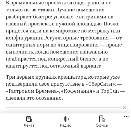
В премиальные проекты заходят рано, и не
только из-за ставки. Лучшие помещения
разбирают быстро: угловые, с витринами на
главный проспект, с нужной площадью. Позже
придется идти на компромисс по метражу или
конфигурации. Регуляторные требования — от
санитарных норм до лицензирования — проще
выполнить, когда помещение изначально
подбирается под конкретный бизнес, а не
адаптируется под остаточный вариант.
Три первых крупных арендатора, которые уже
подтвердили свое присутствие в «СберСити», —
«Гастроном Времена», «Кофемания» и TopGun —
сделали это осознанно.
«Экономически открыться через два года было бы
проще и приятнее. Но мы готовы принять эти риски
Лента
Радио
Офисы
и, возможно, какое-то время работать не в плюс. Мы