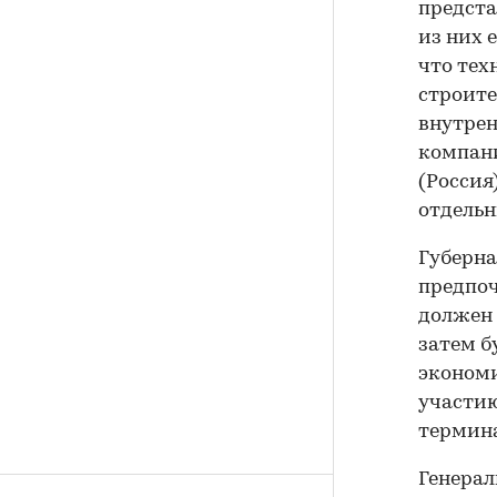
предста
из них 
что тех
строите
внутрен
компани
(Россия
отдельн
Губерна
предпоч
должен 
затем б
экономи
участию
термина
Генерал