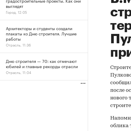
градостроительные проекты. Как они
выглядят
ст
Город, 12:05
те
Архитекторы и студенты создали
плакаты ко Дню строителя. Лучшие
Пу
работы
Отрасль, 11:36
при
Дню строителя — 70: как отмечают
юбилей и главные рекорды отрасли
Строите
Отрасль, 11:04
Пулково
сообщил
после о
нового 
строите
Напомни
облика 