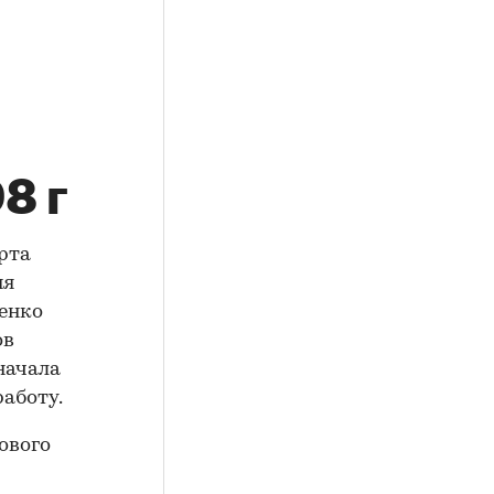
8 г
рта
ня
енко
ов
 начала
аботу.
ового