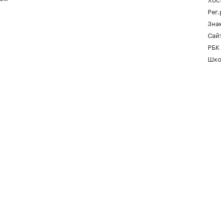
Рег
Зна
Сайт
РБК
Шко