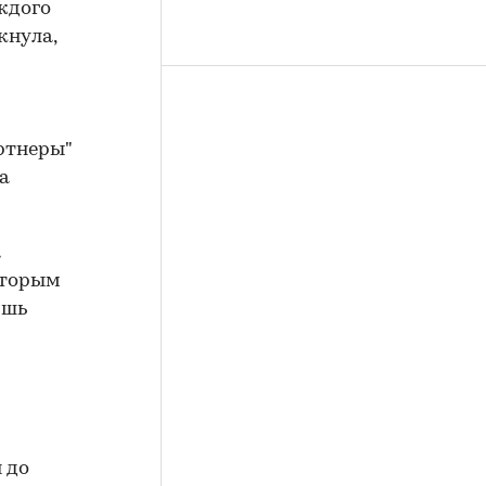
ждого
кнула,
ртнеры"
а
а
оторым
ишь
 до