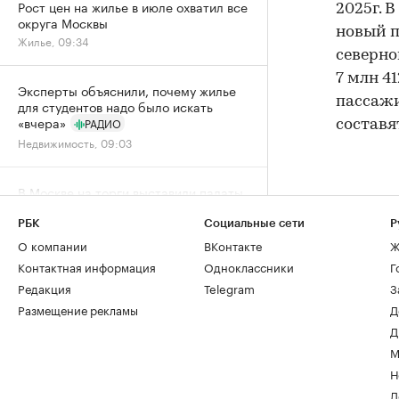
Рост цен на жилье в июле охватил все
2025г. 
округа Москвы
новый п
Жилье, 09:34
северно
7 млн 4
Эксперты объяснили, почему жилье
пассажи
для студентов надо было искать
«вчера»
РАДИО
составя
Недвижимость, 09:03
В Москве на торги выставили палаты
допетровской эпохи дешевле трешки
Город, 06 авг, 18:07
РБК
Социальные сети
Р
О компании
ВКонтакте
Ж
Контактная информация
Одноклассники
Г
Собянин заявил о максимальном за
Редакция
Telegram
З
пять лет темпе строительства метро
Размещение рекламы
Д
Город, 06 авг, 15:52
Д
М
Спрос на новостройки Москвы и
Н
области снизился за год почти на
20%
Д