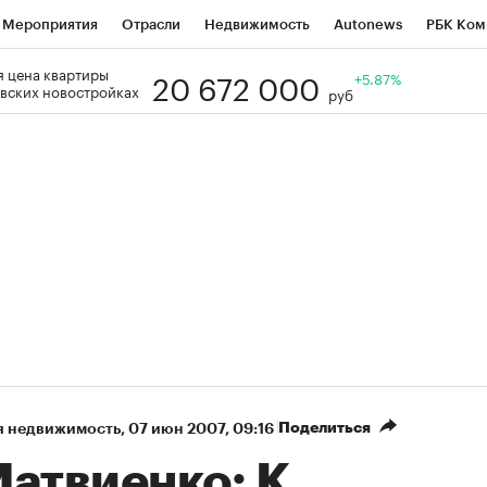
Мероприятия
Отрасли
Недвижимость
Autonews
РБК Ком
20 672 000
 цена квартиры
Образование
РБК Курсы
РБК Life
Тренды
+5.87%
Визионеры
Н
вских новостройках
руб
Дискуссионный клуб
Исследования
Кредитные рейтинги
Фр
Спецпроекты
Проверка контрагентов
Политика
Экономи
к наличной валюты
Поделиться
я недвижимость
⁠,
07 июн 2007, 09:16
Матвиенко: К