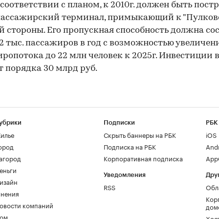
В соответствии с планом, к 2010г. должен быть пост
ассажирский терминал, примыкающий к "Пулково
й стороны. Его пропускная способность должна со
12 тыс. пассажиров в год с возможностью увеличен
ропотока до 22 млн человек к 2025г. Инвестиции 
т порядка 30 млрд руб.
убрики
Подписки
РБК
илье
Скрыть баннеры на РБК
iOS
ород
Подписка на РБК
And
агород
Корпоративная подписка
AppG
еньги
Уведомления
Дру
изайн
RSS
Обл
нения
Кор
овости компаний
дом
ом
Хос