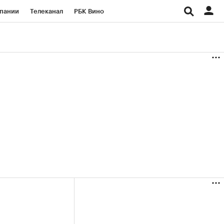
пании
Телеканал
РБК Вино
ациональные проекты
Город
аншизы
Газета
ка
Бизнес