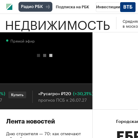
Подписка на РБК
Инвестиции
НЕДВИЖИМОСТЬ
Средняя
РБК Вино
Спорт
Школа управления
в моско
Национальные проекты
Город
Стил
Прямой эфир
Кредитные рейтинги
Франшизы
Га
Проверка контрагентов
Политика
Э
(+30,21%)
«Русагро» ₽120
Ozon ₽5
Купить
Купить
прогноз ПСБ к 26.07.27
прогноз 
Лента новостей
Городска
Дню строителя — 70: как отмечают
ЕБ