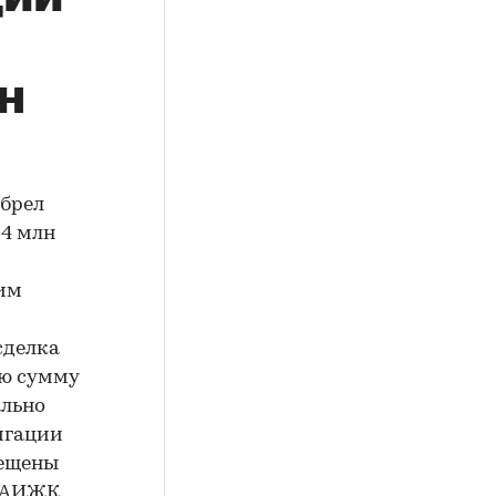
н
обрел
64 млн
им
сделка
ую сумму
ально
игации
мещены
и АИЖК.