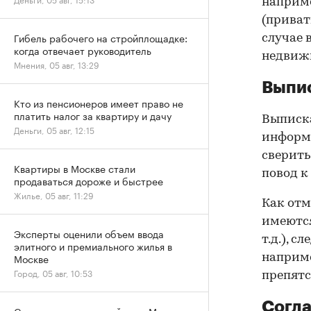
наприме
(приват
Гибель рабочего на стройплощадке:
случае 
когда отвечает руководитель
недвижи
Мнения, 05 авг, 13:29
Выпис
Кто из пенсионеров имеет право не
платить налог за квартиру и дачу
Выписка
Деньги, 05 авг, 12:15
информа
сверить
Квартиры в Москве стали
повод к
продаваться дороже и быстрее
Жилье, 05 авг, 11:29
Как отм
имеются
Эксперты оценили объем ввода
т.д.), 
элитного и премиального жилья в
Москве
наприме
Город, 05 авг, 10:53
препятс
Согла