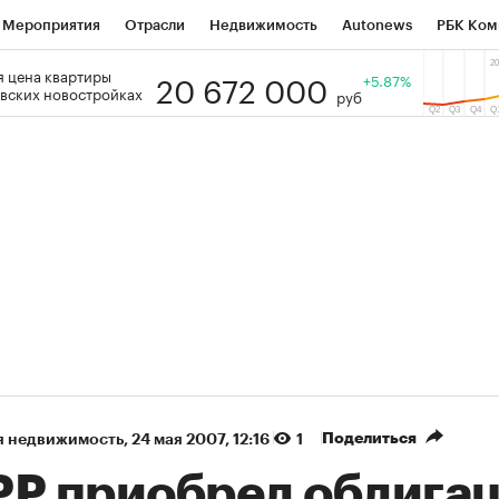
Мероприятия
Отрасли
Недвижимость
Autonews
РБК Ком
20 672 000
 цена квартиры
 РБК
РБК Образование
РБК Курсы
РБК Life
+5.87%
Тренды
Виз
вских новостройках
руб
ь
Крипто
РБК Бизнес-среда
Дискуссионный клуб
Исследо
зета
Спецпроекты СПб
Конференции СПб
Спецпроекты
кономика
Бизнес
Технологии и медиа
Финансы
Рынок на
(+87,35%)
(+30,83%)
 450
АФК «Система» ₽12
Купить
К
ПСБ к 29.07.27
прогноз БКС к 15.07.27
Поделиться
я недвижимость
⁠,
24 мая 2007, 12:16
1
РР приобрел облига