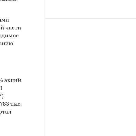
ными
ой части
ходимое
ванию
0% акций
I
У)
 783 тыс.
ртал