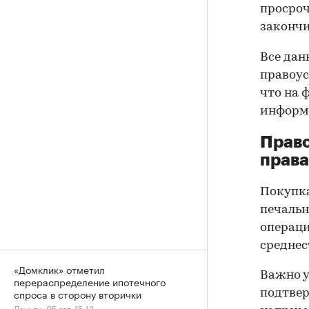
просроч
закончи
Все дан
правоус
что на 
информа
Прав
права
Покупк
печальн
операци
среднес
«Домклик» отметил
Важно у
перераспределение ипотечного
спроса в сторону вторички
подтве
Деньги, 05 авг, 15:13