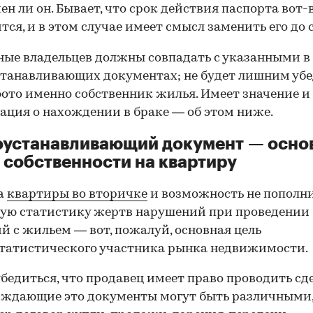
ен ли он. Бывает, что срок действия паспорта вот-
тся, и в этом случае имеет смысл заменить его до 
ные владельцев должны совпадать с указанными в
танавливающих документах; не будет лишним убе
фото именно собственник жилья. Имеет значение и
ция о нахождении в браке — об этом ниже.
оустанавливающий документ — осно
 собственности на квартиру
а
квартиры во вторичке
и возможность не пополн
ую статистику жертв нарушений при проведении
й с жильем — вот, пожалуй, основная цель
татистического участника рынка недвижимости.
00:00
/
00:00
бедиться, что продавец имеет право проводить сд
рждающие это документы могут быть различными