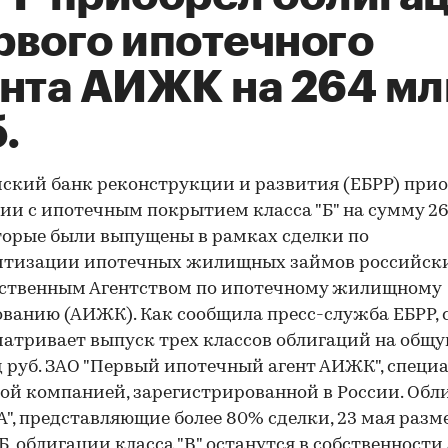
рвого ипотечного
ента АИЖК на 264 мл
.
ский банк реконструкции и развития (ЕБРР) при
ии с ипотечным покрытием класса "Б" на сумму 2
оторые были выпущены в рамках сделки по
итизации ипотечных жилищных займов российск
рственным Агентством по ипотечному жилищному
ванию (АИЖК). Как сообщила пресс-служба ЕБРР, 
атривает выпуск трех классов облигаций на общ
д руб. ЗАО "Первый ипотечный агент АИЖК", специ
ой компанией, зарегистрированной в России. Обл
"А", представляющие более 80% сделки, 23 мая раз
, облигации класса "В" останутся в собственност