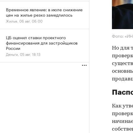
Временное явление: в июле снижение
цен на жилье резко замедлилось
Жилье, 06 авг, 06:00
Фото: «И
ЦБ оценил ставки проектного
финансирования для застройщиков
России
Но для 
Деньги, 05 авг, 18:13
проверк
существ
основны
продав
Паспо
Как утв
проверк
начинае
собстве