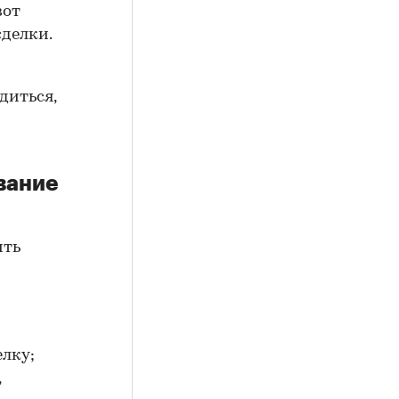
вот
сделки.
диться,
вание
ить
елку;
,