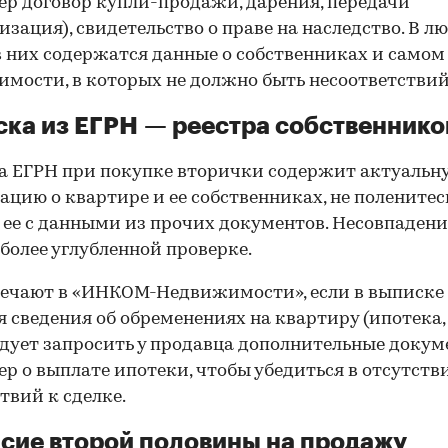
р договор купли-продажи, дарения, передачи
изация), свидетельство о праве на наследство. В л
в них содержатся данные о собственниках и самом
мости, в которых не должно быть несоответствий
ка из ЕГРН — реестра собственнико
 ЕГРН при покупке вторички содержит актуальн
цию о квартире и ее собственниках, не поленитес
 ее с данными из прочих документов. Несовпаден
 более углубленной проверке.
ечают в «ИНКОМ-Недвижимости», если в выписке
 сведения об обременениях на квартиру (ипотека, 
следует запросить у продавца дополнительные докум
р о выплате ипотеки, чтобы убедиться в отсутств
твий к сделке.
сие второй половины на продажу