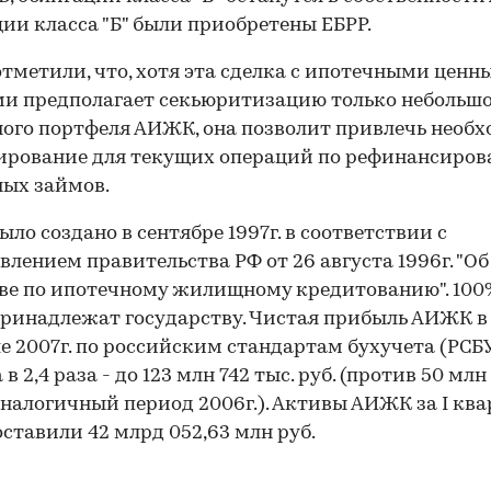
ии класса "Б" были приобретены ЕБРР.
отметили, что, хотя эта сделка с ипотечными цен
и предполагает секьюритизацию только небольш
ого портфеля АИЖК, она позволит привлечь необ
ирование для текущих операций по рефинансиро
ых займов.
ло создано в сентябре 1997г. в соответствии с
влением правительства РФ от 26 августа 1996г. "Об
ве по ипотечному жилищному кредитованию". 10
инадлежат государству. Чистая прибыль АИЖК в 
е 2007г. по российским стандартам бухучета (РСБ
в 2,4 раза - до 123 млн 742 тыс. руб. (против 50 млн
 аналогичный период 2006г.). Активы АИЖК за I ква
составили 42 млрд 052,63 млн руб.