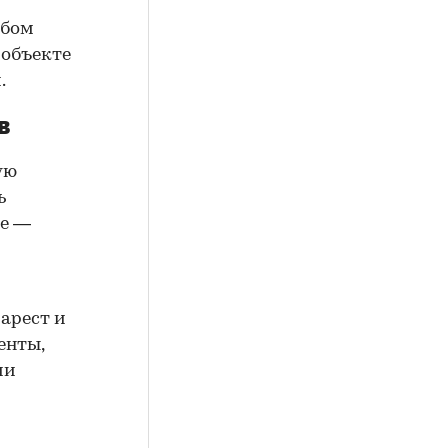
юбом
 объекте
.
в
ую
ь
ие —
арест и
енты,
ии