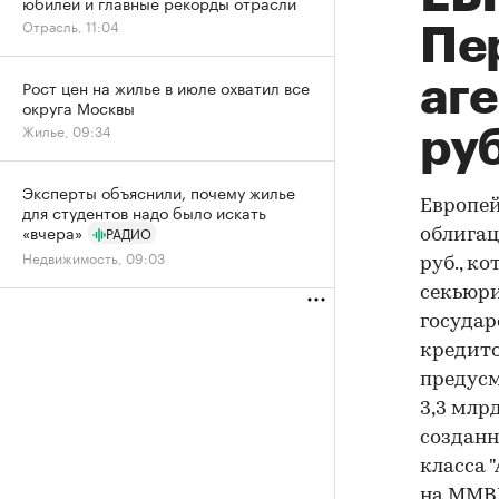
юбилей и главные рекорды отрасли
Отрасль, 11:04
Пе
аг
Рост цен на жилье в июле охватил все
округа Москвы
Жилье, 09:34
руб
Эксперты объяснили, почему жилье
Европей
для студентов надо было искать
«вчера»
РАДИО
облигац
Недвижимость, 09:03
руб., к
секьюр
госуда
кредито
предусм
3,3 млр
созданн
класса 
на ММВБ