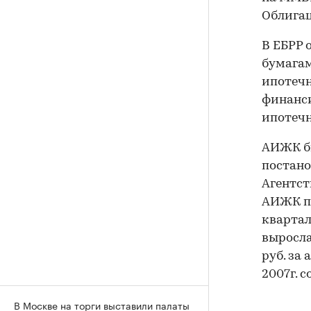
Облигац
В ЕБРР 
бумагам
ипотечн
финанс
ипотечн
АИЖК бы
постано
Агентст
АИЖК пр
квартал
выросла 
руб. за
2007г. 
В Москве на торги выставили палаты