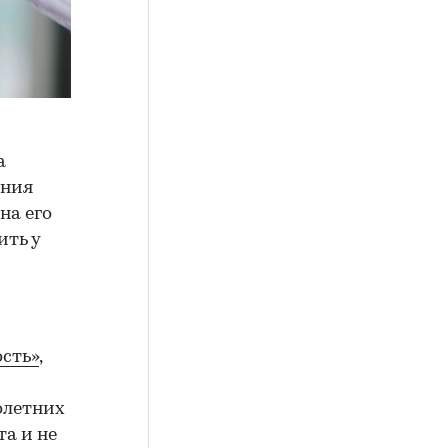
а
ения
на его
ить у
сть»
,
олетних
а и не