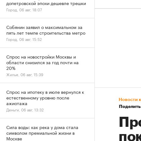
допетровской эпохи дешевле трешки
Город, 06 авг, 18:07
Собянин заявил о максимальном за
пять лет темпе строительства метро
Город, 06 авг, 15:52
Спрос на новостройки Москвы и
области снизился за год почти на
20%
Жилье, 06 авг, 15:39
Спрос на ипотеку в июле вернулся к
естественному уровню после
Новости 
ажиотажа
Поделить
Деньги, 06 авг, 13:32
Пр
Сила воды: как река у дома стала
символом премиальной жизни в
по
Москве