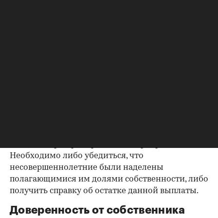
Важно убедиться в отсутствии задолженностей:
до продажи квартиры оплата «коммуналки» —
обязанность прежнего собственника. А как
проверить долги по коммунальным платежам?
Попросите его взять соответствующие справки.
Дата должна быть свежей, сверьте указанные в
них цифры с показаниями счетчиков.
Справка об использовании
маткапитала
В случае наличия у продавца детей есть
вероятность использования материнского
капитала при приобретении квартиры.
Необходимо либо убедиться, что
несовершеннолетние были наделены
полагающимися им долями собственности, либо
получить справку об остатке данной выплаты.
Доверенность от собственника