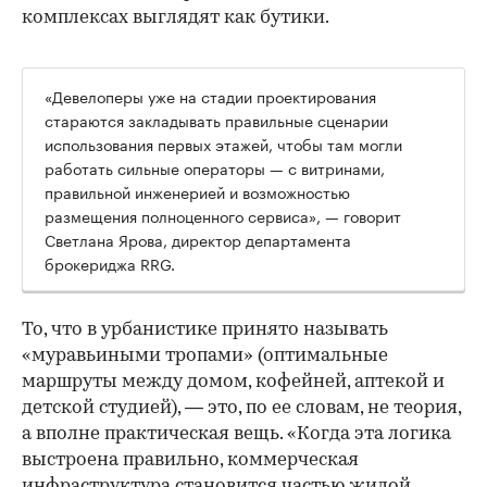
комплексах выглядят как бутики.
«Девелоперы уже на стадии проектирования
стараются закладывать правильные сценарии
использования первых этажей, чтобы там могли
работать сильные операторы — с витринами,
правильной инженерией и возможностью
размещения полноценного сервиса», — говорит
Светлана Ярова, директор департамента
брокериджа RRG.
00:00
/
00:00
То, что в урбанистике принято называть
«муравьиными тропами» (оптимальные
маршруты между домом, кофейней, аптекой и
детской студией), — это, по ее словам, не теория,
а вполне практическая вещь. «Когда эта логика
выстроена правильно, коммерческая
инфраструктура становится частью жилой