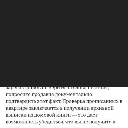
Если жилье приобреталось в браке, необходимо
будет получить согласие второго супруга на
продажу, причем даже если он в
правоустанавливающем документе не числится
владельцем или брак уже расторгнут. Следует
уделить пристальное внимание датам
оформления собственности, заключения и
расторжения брака.
Справка о зарегистрированных
лицах
Идеально, если в жилище никто не
зарегистрирован. Верить на слово не стоит,
попросите продавца документально
подтвердить этот факт. Проверка прописанных в
квартире заключается в получении архивной
выписки из домовой книги — это даст
возможность убедиться, что вы не получите в