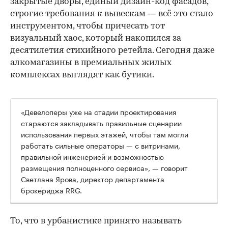
закрытые дворы, единый дизайн-код фасадов,
строгие требования к вывескам — всё это стало
инструментом, чтобы причесать тот
визуальный хаос, который накопился за
десятилетия стихийного ретейла. Сегодня даже
алкомагазины в премиальных жилых
комплексах выглядят как бутики.
«Девелоперы уже на стадии проектирования
стараются закладывать правильные сценарии
использования первых этажей, чтобы там могли
работать сильные операторы — с витринами,
правильной инженерией и возможностью
размещения полноценного сервиса», — говорит
Светлана Ярова, директор департамента
брокериджа RRG.
00:00
/
00:00
То, что в урбанистике принято называть