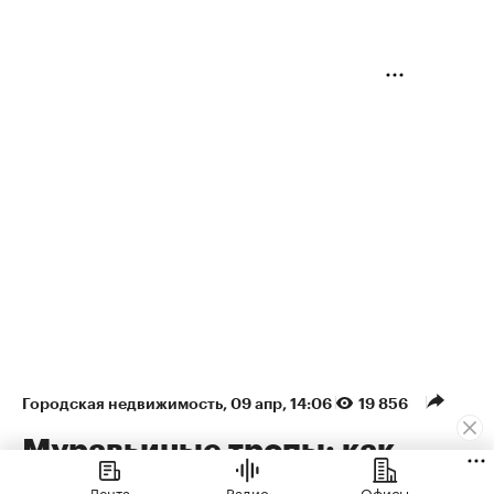
Городская недвижимость
⁠,
09 апр, 14:06
19 856
Муравьиные тропы: как
арендаторы формируют
Лента
Радио
Офисы