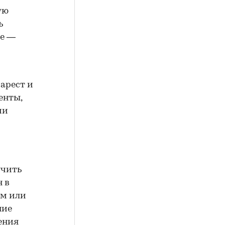
ую
ь
ие —
арест и
енты,
ии
учить
н в
ем или
ние
ения