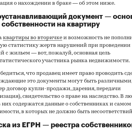
ция о нахождении в браке — об этом ниже.
оустанавливающий документ — осно
 собственности на квартиру
а
квартиры во вторичке
и возможность не пополн
ую статистику жертв нарушений при проведении
й с жильем — вот, пожалуй, основная цель
татистического участника рынка недвижимости.
00:00
/
00:00
бедиться, что продавец имеет право проводить сд
рждающие это документы могут быть различными
р договор купли-продажи, дарения, передачи
изация), свидетельство о праве на наследство. В л
в них содержатся данные о собственниках и самом
мости, в которых не должно быть несоответствий
ка из ЕГРН — реестра собственнико