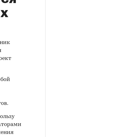
ых
рник
я
оект
обой
ов.
ользу
даторами
ления