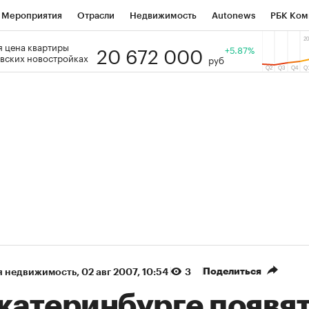
Мероприятия
Отрасли
Недвижимость
Autonews
РБК Ком
20 672 000
 цена квартиры
 РБК
РБК Образование
РБК Курсы
РБК Life
+5.87%
Тренды
Виз
вских новостройках
руб
ь
Крипто
РБК Бизнес-среда
Дискуссионный клуб
Исследо
зета
Спецпроекты СПб
Конференции СПб
Спецпроекты
кономика
Бизнес
Технологии и медиа
Финансы
Рынок на
(+86,2%)
(+31,35%)
5 450
АФК «Система» ₽12
Купить
Ку
 ПСБ к 29.07.27
прогноз БКС к 15.07.27
Поделиться
я недвижимость
⁠,
02 авг 2007, 10:54
3
Екатеринбурге появя