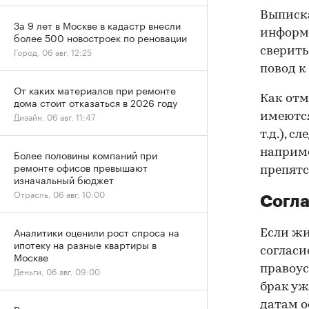
Выписка
За 9 лет в Москве в кадастр внесли
информа
более 500 новостроек по реновации
сверить
Город, 06 авг, 12:25
повод к
От каких материалов при ремонте
Как отм
дома стоит отказаться в 2026 году
Дизайн, 06 авг, 11:47
имеются
т.д.), 
наприме
Более половины компаний при
ремонте офисов превышают
препятс
изначальный бюджет
Отрасль, 06 авг, 10:00
Согла
Аналитики оценили рост спроса на
Если жи
ипотеку на разные квартиры в
согласи
Москве
правоус
Деньги, 06 авг, 09:00
брак уж
датам о