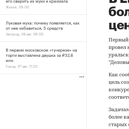
его сварить из муки и крахмала
Жилье, 09:00
бо
це
Луковая муха: почему появляется, как
от нее избавиться, 5 средств
Загород, 08 авг, 09:00
Первый 
провел 
В первом московском «тучерезе» на
торги выставлена двушка за ₽32,6
уральск
млн
"Деловы
Город, 07 авг, 17:20
Как соо
цель со
конкур
соответ
Задачам
более к
старых 