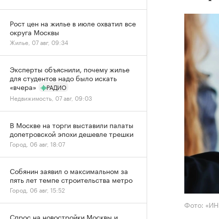
Рост цен на жилье в июле охватил все
округа Москвы
Жилье, 07 авг, 09:34
Эксперты объяснили, почему жилье
для студентов надо было искать
«вчера»
РАДИО
Недвижимость, 07 авг, 09:03
В Москве на торги выставили палаты
допетровской эпохи дешевле трешки
Город, 06 авг, 18:07
Собянин заявил о максимальном за
пять лет темпе строительства метро
Город, 06 авг, 15:52
Фото: «И
Спрос на новостройки Москвы и