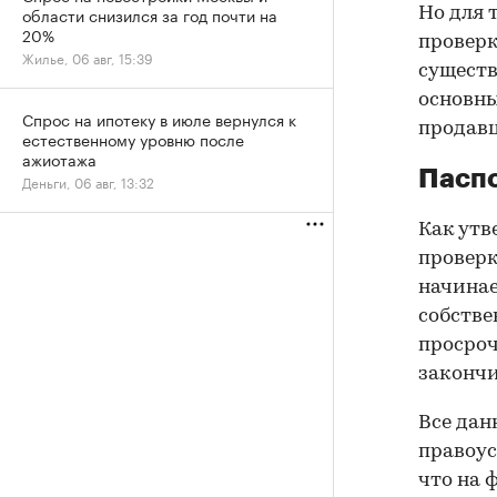
области снизился за год почти на
Но для 
20%
проверк
Жилье, 06 авг, 15:39
существ
основны
Спрос на ипотеку в июле вернулся к
продав
естественному уровню после
ажиотажа
Паспо
Деньги, 06 авг, 13:32
Как утв
проверк
начинае
собстве
просроч
закончи
Все дан
правоус
что на 