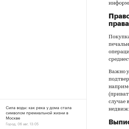
информа
Прав
права
Покупк
печальн
операци
среднес
Важно у
подтве
наприме
(приват
случае 
Сила воды: как река у дома стала
недвижи
символом премиальной жизни в
Москве
Выпис
Город, 06 авг, 13:05