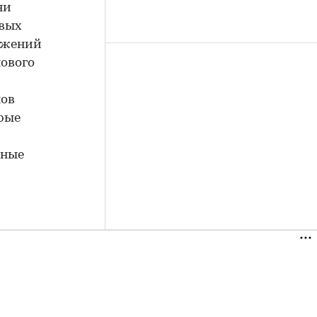
ни
овых
ложений
нового
нов
рые
сные