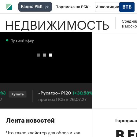
Подписка на РБК
Инвестиции
НЕДВИЖИМОСТЬ
Средняя
РБК Вино
Спорт
Школа управления
в моско
Национальные проекты
Город
Стил
Прямой эфир
Кредитные рейтинги
Франшизы
Га
Проверка контрагентов
Политика
Э
(+30,58%)
«Русагро» ₽120
Ozon ₽
Купить
Купить
прогноз ПСБ к 26.07.27
прогноз
Лента новостей
Городска
Что такое клейстер для обоев и как
В 