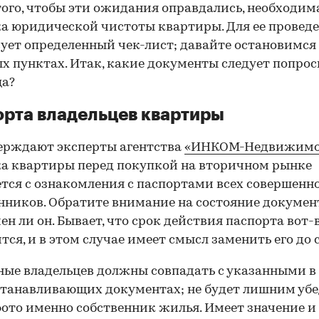
того, чтобы эти ожидания оправдались, необходим
а юридической чистоты квартиры. Для ее провед
ует определенный чек-лист; давайте остановимся 
х пунктах. Итак, какие документы следует попрос
ца?
рта владельцев квартиры
ерждают эксперты агентства
«ИНКОМ-Недвижимо
а квартиры перед покупкой на вторичном рынке
тся с ознакомления с паспортами всех совершенн
нников. Обратите внимание на состояние документ
ен ли он. Бывает, что срок действия паспорта вот-
тся, и в этом случае имеет смысл заменить его до 
ные владельцев должны совпадать с указанными в
танавливающих документах; не будет лишним убе
фото именно собственник жилья. Имеет значение и