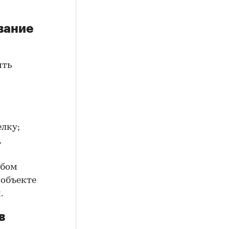
вание
ить
елку;
,
юбом
 объекте
.
в