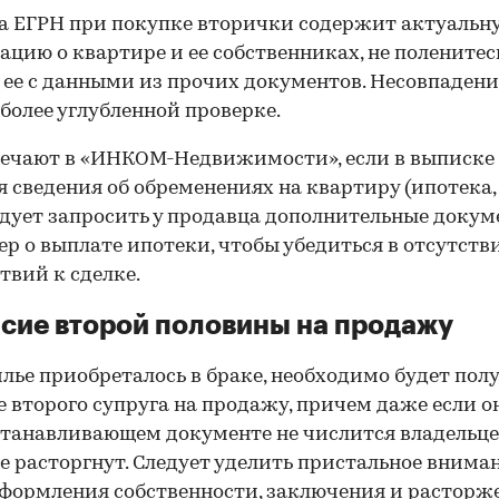
 ЕГРН при покупке вторички содержит актуальн
цию о квартире и ее собственниках, не поленитес
 ее с данными из прочих документов. Несовпаден
 более углубленной проверке.
ечают в «ИНКОМ-Недвижимости», если в выписке
 сведения об обременениях на квартиру (ипотека, 
следует запросить у продавца дополнительные докум
р о выплате ипотеки, чтобы убедиться в отсутств
твий к сделке.
сие второй половины на продажу
лье приобреталось в браке, необходимо будет пол
е второго супруга на продажу, причем даже если о
танавливающем документе не числится владельц
е расторгнут. Следует уделить пристальное внима
формления собственности, заключения и расторж