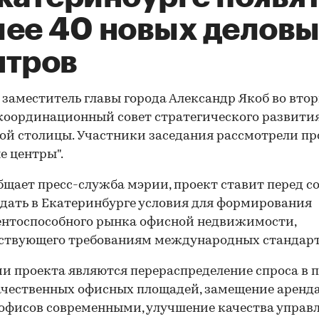
лее 40 новых делов
нтров
заместитель главы города Александр Якоб во вто
координационный совет стратегического развити
ой столицы. Участники заседания рассмотрели пр
е центры".
бщает пресс-служба мэрии, проект ставит перед с
здать в Екатеринбурге условия для формирования
ентоспособного рынка офисной недвижимости,
ствующего требованиям международных стандарт
и проекта являются перераспределение спроса в п
ачественных офисных площадей, замещение арен
офисов современными, улучшение качества управ