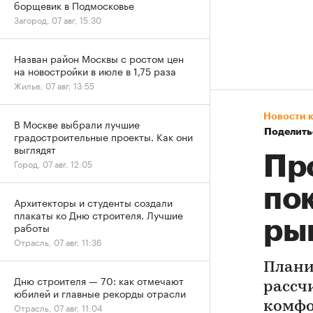
борщевик в Подмосковье
Загород, 07 авг, 15:30
Назван район Москвы с ростом цен
на новостройки в июле в 1,75 раза
Жилье, 07 авг, 13:55
Новости 
В Москве выбрали лучшие
Поделить
градостроительные проекты. Как они
выглядят
Пр
Город, 07 авг, 12:05
по
Архитекторы и студенты создали
плакаты ко Дню строителя. Лучшие
ры
работы
Отрасль, 07 авг, 11:36
Плани
Дню строителя — 70: как отмечают
рассч
юбилей и главные рекорды отрасли
комфо
Отрасль, 07 авг, 11:04