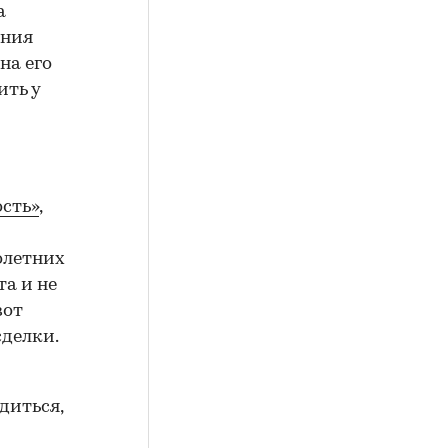
а
ения
на его
ить у
сть»
,
олетних
а и не
вот
сделки.
диться,