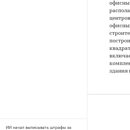
офисным
распола
центров
офисных
строите
построи
квадрат
включае
комплек
здания 
ИИ начал выписывать штрафы за