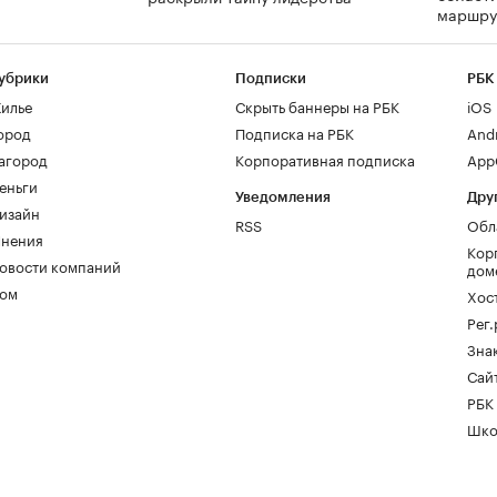
маршру
убрики
Подписки
РБК
илье
Скрыть баннеры на РБК
iOS
ород
Подписка на РБК
And
агород
Корпоративная подписка
AppG
еньги
Уведомления
Дру
изайн
RSS
Обл
нения
Кор
овости компаний
дом
ом
Хос
Рег
Зна
Сайт
РБК
Шко