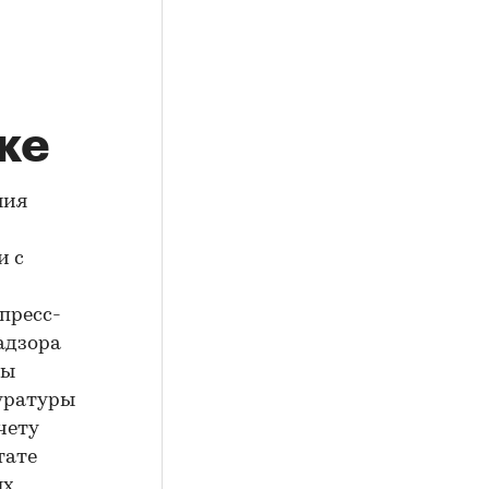
ке
ния
и с
пресс-
адзора
бы
уратуры
чету
тате
ых