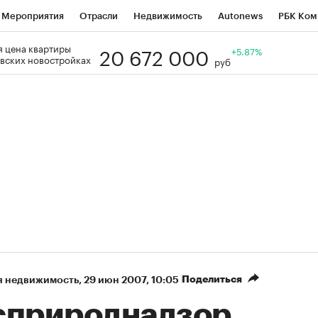
Мероприятия
Отрасли
Недвижимость
Autonews
РБК Ком
20 672 000
 цена квартиры
Образование
РБК Курсы
РБК Life
Тренды
+5.87%
Визионеры
Н
вских новостройках
руб
Дискуссионный клуб
Исследования
Кредитные рейтинги
Фр
Спецпроекты
Проверка контрагентов
Политика
Экономи
к наличной валюты
Поделиться
я недвижимость
⁠,
29 июн 2007, 10:05
сприроднадзор