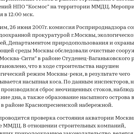
ений НПО "Космос" на территории ММДЦ. Меропр
 в 12:00 мск.
м, 26 июня 2007г. комиссия Росприроднадзора с
доохранной прокуратурой г.Москвы, экологическ
ей, Департаментом природопользования и охраны
ющей среды Москвы обследовали очистные соору
осква-Сити" в районе Студенец-Ваганьковского р
тановлено, что в ходе строительства нарушен
гический режим Москвы-реки, в результате чего
ывается насыпная коса. По данным инспекторов, н
 производился сброс неочищенных стоков, наблюд
ние дна, а также образование насыпного острова в
в районе Краснопресненской набережной.
проводится проверка состояния акватории Москв
е ММДЦ. В отношении строительных компаний,
ших природоохранное законодательство, ведется