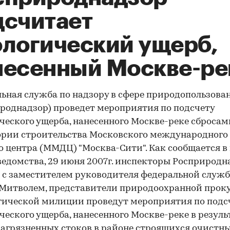
дсчитает
ологический ущерб,
несенный Москве-ре
ьная служба по надзору в сфере природопользова
роднадзор) проведет мероприятия по подсчету
ческого ущерба, нанесенного Москве-реке сбросам
рии строительства Московского международного
о центра (ММДЦ) "Москва-Сити". Как сообщается в 
ведомства, 29 июня 2007г. инспекторы Росприродн
е с заместителем руководителя федеральной служ
Митволем, представители природоохранной прок
гической милиции проведут мероприятия по подс
ческого ущерба, нанесенного Москве-реке в резуль
загрязненных стоков в районе строящихся очистн