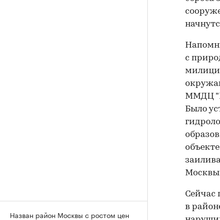
сооруж
начнутся
Напомни
с приро
милици
окружа
ММДЦ "М
Было ус
гидроло
образов
объекте
заилива
Москвы 
Сейчас 
в район
Назван район Москвы с ростом цен
нарушив