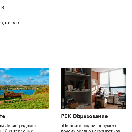
 в
подать в
fe
РБК Образование
пы Ленинградской
«Не бейте людей по рукам»:
. 10 интересных
почему вредно наказывать за