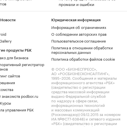
тов
промахи и ошибки
 Новости
Юридическая информация
Информация об ограничениях
roid
О соблюдении авторских прав
allery
Пользовательское соглашение
Политика в отношении обработки
гие продукты РБК
персональных данных
ако для бизнеса
Политика обработки файлов cookie
поративный регистратор
енов
© ООО «БИЗНЕСПРЕСС»,
АО «РОСБИЗНЕСКОНСАЛТИНГ»,
тинг сайтов
1995–2026
. Сообщения и материалы
.решения
информационного агентства «РБК»
(свидетельство о регистрации
комства
средства массовой информации
 знакомств podbor.ru
выдано Федеральной службой
по надзору в сфере связи,
 Курсы
информационных технологий
ла управления РБК
и массовых коммуникаций
(Роскомнадзор) 09.12.2015 за номером
ИА №ФС77-63848) и сетевого издания
«РБК» (свидетельство о регистрации