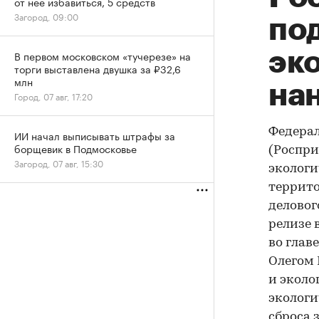
от нее избавиться, 5 средств
Загород, 09:00
по
эк
В первом московском «тучерезе» на
торги выставлена двушка за ₽32,6
млн
на
Город, 07 авг, 17:20
Федерал
ИИ начал выписывать штрафы за
борщевик в Подмосковье
(Роспри
Загород, 07 авг, 15:30
экологи
террито
деловог
релизе 
во глав
Олегом 
и эколо
экологи
сброса 