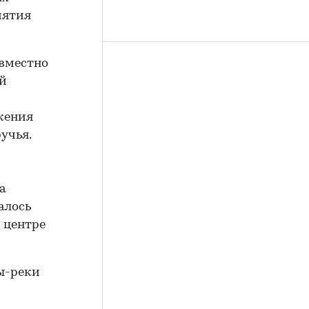
иятия
овместно
ой
жения
учья.
а
алось
 центре
ы-реки