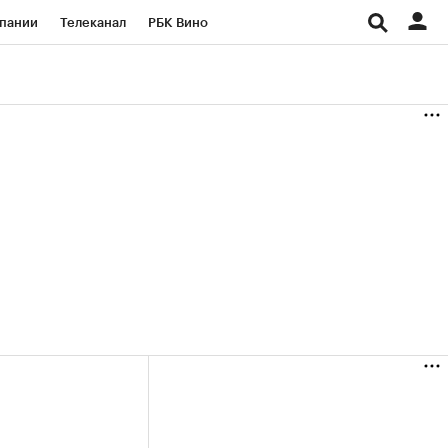
пании
Телеканал
РБК Вино
ациональные проекты
Город
аншизы
Газета
ка
Бизнес