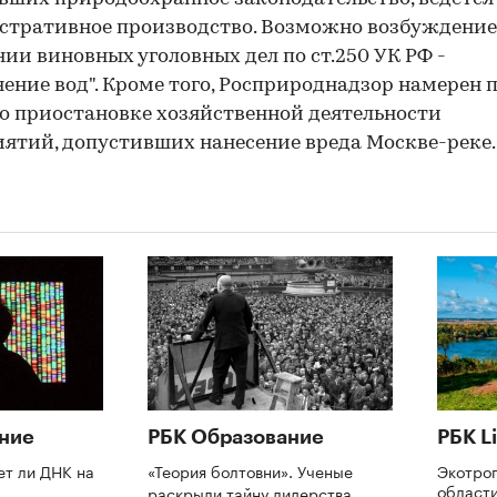
тративное производство. Возможно возбуждение
ии виновных уголовных дел по ст.250 УК РФ -
нение вод". Кроме того, Росприроднадзор намерен 
 о приостановке хозяйственной деятельности
ятий, допустивших нанесение вреда Москве-реке.
ние
РБК Образование
РБК Li
ет ли ДНК на
«Теория болтовни». Ученые
Экотро
области
раскрыли тайну лидерства