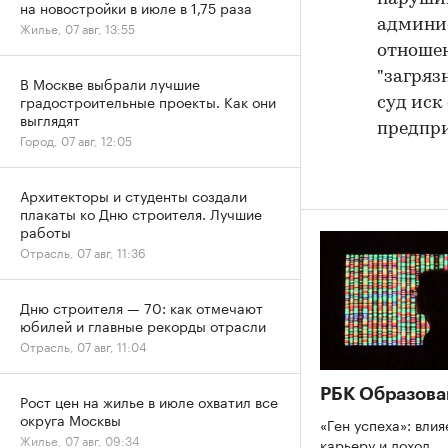
на новостройки в июле в 1,75 раза
админис
Жилье, 07 авг, 13:55
отношен
"загряз
В Москве выбрали лучшие
градостроительные проекты. Как они
суд иск
выглядят
предпри
Город, 07 авг, 12:05
Архитекторы и студенты создали
плакаты ко Дню строителя. Лучшие
работы
Отрасль, 07 авг, 11:36
Дню строителя — 70: как отмечают
юбилей и главные рекорды отрасли
Отрасль, 07 авг, 11:04
РБК Образова
Рост цен на жилье в июле охватил все
округа Москвы
«Ген успеха»: влия
Жилье, 07 авг, 09:34
карьеру и доход