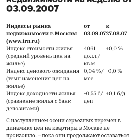
03.09.2007
Индексы рынка
от
к
недвижимости г. Москвы
03.09.07
27.08.07
(www.irn.ru)
Индекс стоимости жилья
4061
+0,0 %
(средний уровень цен на
долл./
жилье)
кв.м
Индекс ценового ожидания
0,04 %/
-0,0 %
(темп изменения цен на
мес
жилье)
Индекс доходности жилья
-0,55 б/
+0,1 б/д
(сравнение жилья с банк
деп
депозитами)
С наступлением осени серьезных перемен в
динамике цен на квартиры в Москве не
произошло: – пока они продолжают оставаться