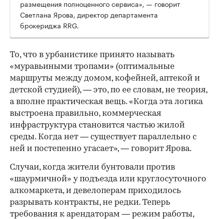
размещения полноценного сервиса», — говорит
Светлана Ярова, директор департамента
брокериджа RRG.
00:00
/
00:00
То, что в урбанистике принято называть
«муравьиными тропами» (оптимальные
маршруты между домом, кофейней, аптекой и
детской студией), — это, по ее словам, не теория,
а вполне практическая вещь. «Когда эта логика
выстроена правильно, коммерческая
инфраструктура становится частью жилой
среды. Когда нет — существует параллельно с
ней и постепенно угасает», — говорит Ярова.
Случаи, когда жители бунтовали против
«шаурмичной» у подъезда или круглосуточного
алкомаркета, и девелоперам приходилось
разрывать контракты, не редки. Теперь
требования к арендаторам — режим работы,