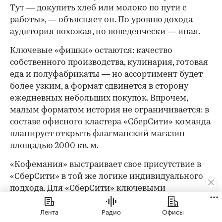
Тут — докупить хлеб или молоко по пути с
работы», — объясняет он. По уровню дохода
аудитория похожая, но поведенчески — иная.
Ключевые «фишки» остаются: качество
собственного производства, кулинария, готовая
еда и полуфабрикаты — но ассортимент будет
более узким, а формат сдвинется в сторону
ежедневных небольших покупок. Впрочем,
малым форматом история не ограничивается: в
составе офисного кластера «СберСити» команда
планирует открыть флагманский магазин
площадью 2000 кв. м.
«Кофемания» выстраивает свое присутствие в
«СберСити» в той же логике индивидуального
подхода. Для «СберСити» ключевыми
ориентирами при проектировании стали
Лента
Радио
Офисы
технологичность решений, функциональность и