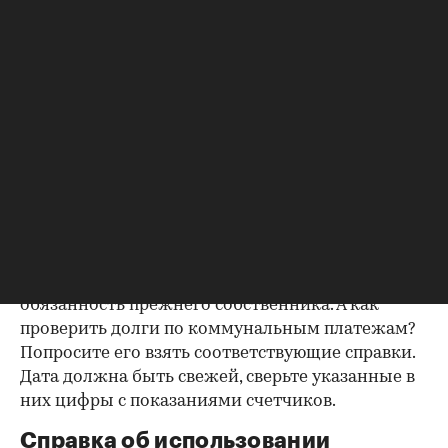
попросите продавца документально
подтвердить этот факт. Проверка прописанных в
квартире заключается в получении архивной
выписки из домовой книги — это даст
возможность убедиться, что вы не получите в
нагрузку жильцов, имеющих право пользования.
Справка об отсутствии
задолженности по коммунальным
платежам
Важно убедиться в отсутствии задолженностей:
до продажи квартиры оплата «коммуналки» —
обязанность прежнего собственника. А как
проверить долги по коммунальным платежам?
Попросите его взять соответствующие справки.
Дата должна быть свежей, сверьте указанные в
них цифры с показаниями счетчиков.
Справка об использовании