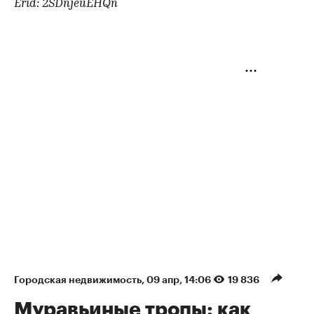
Erid: 2SDnjeuEHQn
Городская недвижимость
⁠,
09 апр, 14:06
19 836
Муравьиные тропы: как