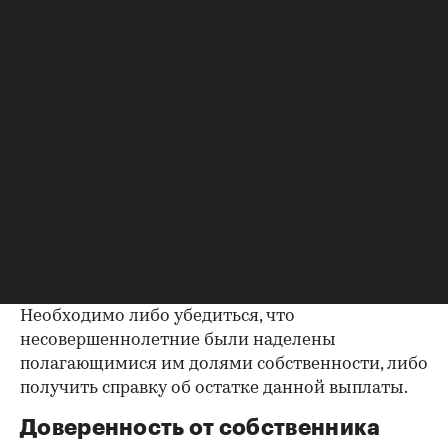
до продажи квартиры оплата «коммуналки» —
обязанность прежнего собственника. А как
проверить долги по коммунальным платежам?
Попросите его взять соответствующие справки.
Дата должна быть свежей, сверьте указанные в
них цифры с показаниями счетчиков.
Справка об использовании
маткапитала
В случае наличия у продавца детей есть
вероятность использования материнского
капитала при приобретении квартиры.
Необходимо либо убедиться, что
несовершеннолетние были наделены
полагающимися им долями собственности, либо
получить справку об остатке данной выплаты.
Доверенность от собственника