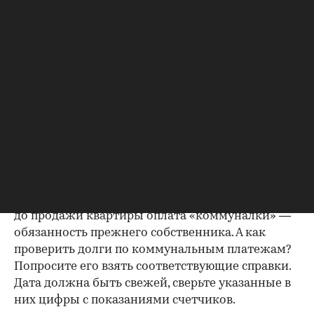
зарегистрирован. Верить на слово не стоит,
попросите продавца документально
подтвердить этот факт. Проверка прописанных в
квартире заключается в получении архивной
выписки из домовой книги — это даст
возможность убедиться, что вы не получите в
нагрузку жильцов, имеющих право пользования.
Справка об отсутствии
задолженности по коммунальным
платежам
Важно убедиться в отсутствии задолженностей:
до продажи квартиры оплата «коммуналки» —
обязанность прежнего собственника. А как
проверить долги по коммунальным платежам?
Попросите его взять соответствующие справки.
Дата должна быть свежей, сверьте указанные в
них цифры с показаниями счетчиков.