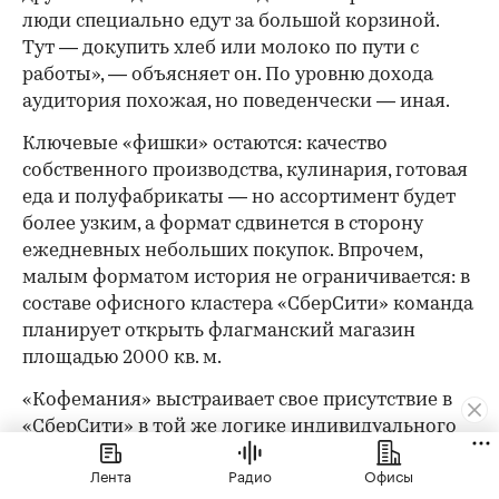
люди специально едут за большой корзиной.
Тут — докупить хлеб или молоко по пути с
работы», — объясняет он. По уровню дохода
аудитория похожая, но поведенчески — иная.
Ключевые «фишки» остаются: качество
собственного производства, кулинария, готовая
еда и полуфабрикаты — но ассортимент будет
более узким, а формат сдвинется в сторону
ежедневных небольших покупок. Впрочем,
малым форматом история не ограничивается: в
составе офисного кластера «СберСити» команда
планирует открыть флагманский магазин
площадью 2000 кв. м.
«Кофемания» выстраивает свое присутствие в
«СберСити» в той же логике индивидуального
подхода. Для «СберСити» ключевыми
Лента
Радио
Офисы
ориентирами при проектировании стали