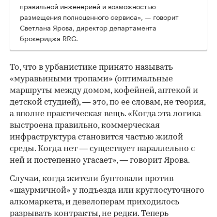
правильной инженерией и возможностью
размещения полноценного сервиса», — говорит
Светлана Ярова, директор департамента
брокериджа RRG.
00:00
/
00:00
То, что в урбанистике принято называть
«муравьиными тропами» (оптимальные
маршруты между домом, кофейней, аптекой и
детской студией), — это, по ее словам, не теория,
а вполне практическая вещь. «Когда эта логика
выстроена правильно, коммерческая
инфраструктура становится частью жилой
среды. Когда нет — существует параллельно с
ней и постепенно угасает», — говорит Ярова.
Случаи, когда жители бунтовали против
«шаурмичной» у подъезда или круглосуточного
алкомаркета, и девелоперам приходилось
разрывать контракты, не редки. Теперь