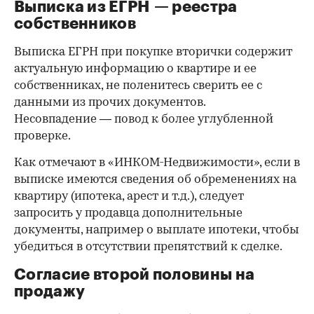
Важно убедиться, что продавец имеет право
проводить сделку; подтверждающие это
документы могут быть различными, например
договор купли-продажи, дарения, передачи
(приватизация), свидетельство о праве на
наследство. В любом случае в них содержатся
данные о собственниках и самом объекте
недвижимости, в которых не должно быть
несоответствий.
Выписка из ЕГРН — реестра
собственников
Выписка ЕГРН при покупке вторички содержит
актуальную информацию о квартире и ее
собственниках, не поленитесь сверить ее с
данными из прочих документов.
Несовпадение — повод к более углубленной
проверке.