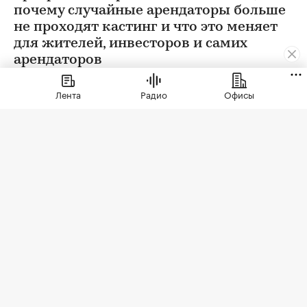
Городская недвижимость
⁠,
09 апр, 14:06
19 846
Муравьиные тропы: как
арендаторы формируют
Лента
Радио
Офисы
облик недвижимости
Рассказываем, как девелоперы
превратили первые этажи в актив,
почему случайные арендаторы больше
не проходят кастинг и что это меняет
для жителей, инвесторов и самих
арендаторов