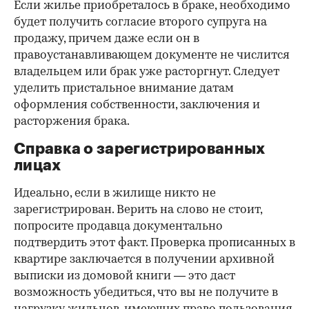
Как отмечают в «ИНКОМ-Недвижимости», если в
выписке имеются сведения об обременениях на
квартиру (ипотека, арест и т.д.), следует
запросить у продавца дополнительные
документы, например о выплате ипотеки, чтобы
убедиться в отсутствии препятствий к сделке.
Согласие второй половины на
продажу
Если жилье приобреталось в браке, необходимо
будет получить согласие второго супруга на
продажу, причем даже если он в
правоустанавливающем документе не числится
владельцем или брак уже расторгнут. Следует
уделить пристальное внимание датам
оформления собственности, заключения и
расторжения брака.