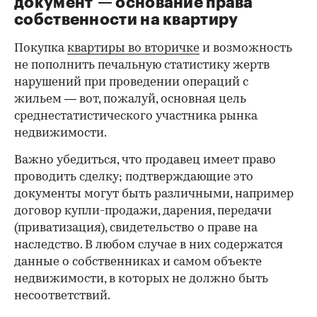
имеет смысл заменить его до сделки.
Все данные владельцев должны совпадать с
указанными в правоустанавливающих
документах; не будет лишним убедиться, что на
фото именно собственник жилья. Имеет
значение и информация о нахождении в
браке — об этом ниже.
Правоустанавливающий
документ — основание права
00:00
/
00:00
собственности на квартиру
Покупка
квартиры во вторичке
и возможность
не пополнить печальную статистику жертв
нарушений при проведении операций с
жильем — вот, пожалуй, основная цель
среднестатистического участника рынка
недвижимости.