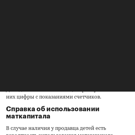
выписки из домовой книги — это даст
возможность убедиться, что вы не получите в
нагрузку жильцов, имеющих право пользования.
Справка об отсутствии
задолженности по коммунальным
платежам
Важно убедиться в отсутствии задолженностей:
до продажи квартиры оплата «коммуналки» —
обязанность прежнего собственника. А как
проверить долги по коммунальным платежам?
Попросите его взять соответствующие справки.
Дата должна быть свежей, сверьте указанные в
них цифры с показаниями счетчиков.
Справка об использовании
маткапитала
В случае наличия у продавца детей есть