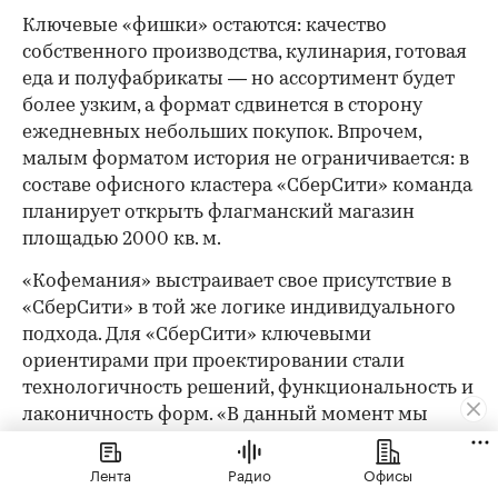
Ключевые «фишки» остаются: качество
собственного производства, кулинария, готовая
еда и полуфабрикаты — но ассортимент будет
более узким, а формат сдвинется в сторону
ежедневных небольших покупок. Впрочем,
малым форматом история не ограничивается: в
составе офисного кластера «СберСити» команда
планирует открыть флагманский магазин
площадью 2000 кв. м.
«Кофемания» выстраивает свое присутствие в
«СберСити» в той же логике индивидуального
подхода. Для «СберСити» ключевыми
ориентирами при проектировании стали
технологичность решений, функциональность и
лаконичность форм. «В данный момент мы
разрабатываем стратегию интеграции
искусственного интеллекта GigaChat, так как
Лента
Радио
Офисы
убеждены, что будущее ресторанов — за