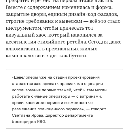
превратили ретейл на первом этаже в актив.
Вместе с содержанием изменилась и форма:
закрытые дворы, единый дизайн-код фасадов,
строгие требования к вывескам — всё это стало
инструментом, чтобы причесать тот
визуальный хаос, который накопился за
десятилетия стихийного ретейла. Сегодня даже
алкомагазины в премиальных жилых
комплексах выглядят как бутики.
«Девелоперы уже на стадии проектирования
стараются закладывать правильные сценарии
использования первых этажей, чтобы там могли
работать сильные операторы — с витринами,
правильной инженерией и возможностью
размещения полноценного сервиса», — говорит
Светлана Ярова, директор департамента
брокериджа RRG.
00:00
/
00:00