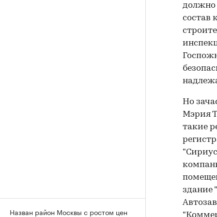
должно 
состав 
строите
инспекц
Госпож
безопас
надлеж
Но зача
Мэрия Т
такие р
регистр
"Сириус
компани
помещен
здание 
Автозав
Назван район Москвы с ростом цен
"Коммер