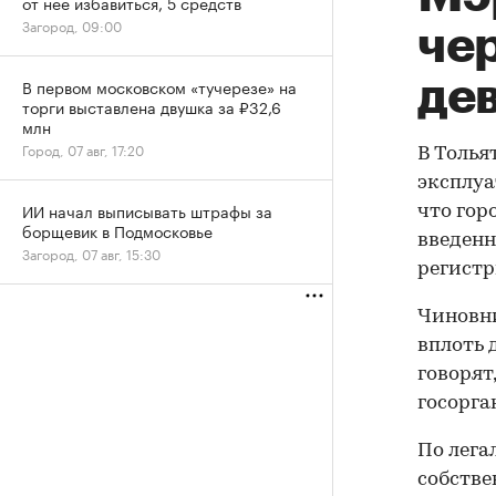
от нее избавиться, 5 средств
Загород, 09:00
че
де
В первом московском «тучерезе» на
торги выставлена двушка за ₽32,6
млн
Город, 07 авг, 17:20
В Толья
эксплуа
ИИ начал выписывать штрафы за
что гор
борщевик в Подмосковье
введенн
Загород, 07 авг, 15:30
регистр
Чиновн
вплоть 
говорят
госорга
По лега
собстве