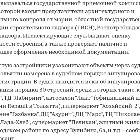
выдаваться государственной приемочной комисси
которой входят представители архитектурного и
льного контроля от мэрии, областной государстве
ии строительного надзора (ГИСН), Роспотребнадзо
надзора. Инспектирующие службы дают оценку
ности строения, а также проверяют наличие и
ащее оформление необходимой документации.
стую застройщики узаконивают объекты через суд
ольятти намерена в судебном порядке аннулиров
егистрации. В судах находятся иски об аннулиров
ации порядка 30 строений, среди которых такие, 
", ТД "Лабиринт", автосалон "Лант" (официальный 
и Renault в Тольятти), гипермаркет "Хозяйский-2"
ие "Газбанка", ДЦ "Азурит", ДЦ "Марс", ТЦ "Николае
"Лада-Хлеб", супермаркет "Пеликан", элитный жило
одском районе по адресу Кулибина, 6а, и т.д – соо
сант".