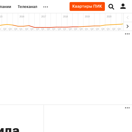
...
пании
Телеканал
ионеры
вания
личной валюты
ила