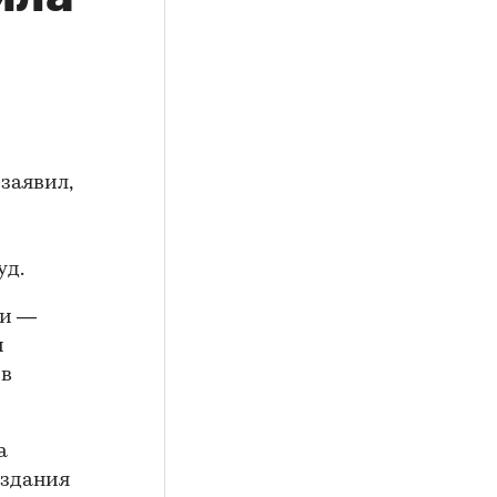
заявил,
уд.
ии —
и
 в
а
 здания