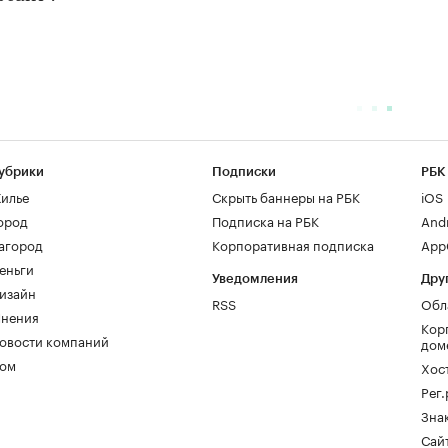
убрики
Подписки
РБК
илье
Скрыть баннеры на РБК
iOS
ород
Подписка на РБК
And
агород
Корпоративная подписка
AppG
еньги
Уведомления
Дру
изайн
RSS
Обл
нения
Кор
овости компаний
дом
ом
Хос
Рег
Зна
Сайт