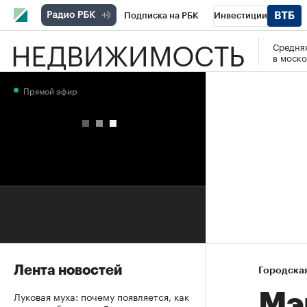
Подписка на РБК
Инвестиции
НЕДВИЖИМОСТЬ
Средняя
РБК Вино
Спорт
Школа управления
в моско
Национальные проекты
Город
Стил
Прямой эфир
Кредитные рейтинги
Франшизы
Га
Проверка контрагентов
Политика
Э
Лента новостей
Городска
Луковая муха: почему появляется, как
Мэ