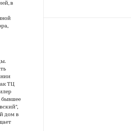
ей, в
нной
ра,
ы.
ать
ании
как ТЦ
дилер
, бывшее
вский",
й дом в
бщает