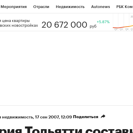
Мероприятия
Отрасли
Недвижимость
Autonews
РБК Ком
20 672 000
 цена квартиры
 РБК
РБК Образование
РБК Курсы
РБК Life
+5.87%
Тренды
Виз
вских новостройках
руб
ь
Крипто
РБК Бизнес-среда
Дискуссионный клуб
Исследо
зета
Спецпроекты СПб
Конференции СПб
Спецпроекты
кономика
Бизнес
Технологии и медиа
Финансы
Рынок на
Поделиться
я недвижимость
⁠,
17 сен 2007, 12:09
рия Тольятти состав