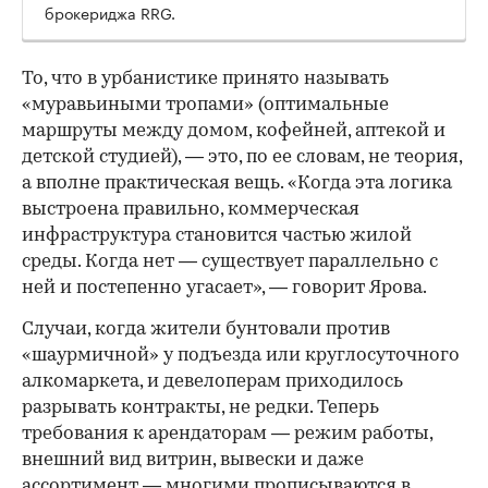
брокериджа RRG.
00:00
/
00:00
То, что в урбанистике принято называть
«муравьиными тропами» (оптимальные
маршруты между домом, кофейней, аптекой и
детской студией), — это, по ее словам, не теория,
а вполне практическая вещь. «Когда эта логика
выстроена правильно, коммерческая
инфраструктура становится частью жилой
среды. Когда нет — существует параллельно с
ней и постепенно угасает», — говорит Ярова.
Случаи, когда жители бунтовали против
«шаурмичной» у подъезда или круглосуточного
алкомаркета, и девелоперам приходилось
разрывать контракты, не редки. Теперь
требования к арендаторам — режим работы,
внешний вид витрин, вывески и даже
ассортимент — многими прописываются в