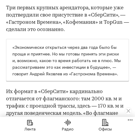
Три первых крупных арендатора, которые уже
подтвердили свое присутствие в «СберСити», —
«Гастроном Времена», «Кофемания» и TopGun —
сделали это осознанно.
«Экономически открыться через два года было бы
проще и приятнее. Но мы готовы принять эти риски
и, возможно, какое-то время работать не в плюс. Мы
рассматриваем это как инвестиции в будущее», —
говорит Андрей Яковлев из «Гастронома Времена».
Их формат в «СберСити» кардинально
отличается от флагманского: там 2000 кв. м и
трафик с проездной трассы, здесь — 170 кв. м и
другая поведенческая модель. «Во флагмане
люди специально едут за большой корзиной.
Тут — докупить хлеб или молоко по пути с
Лента
Радио
Офисы