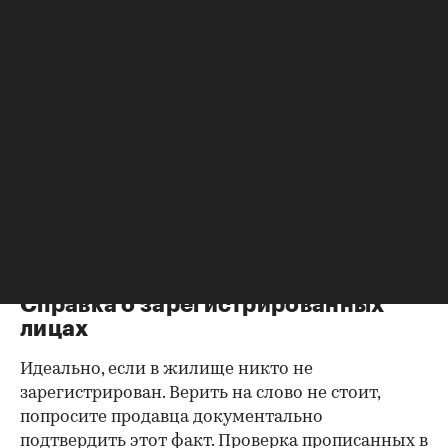
Согласие второй половины на
продажу
Если жилье приобреталось в браке, необходимо
будет получить согласие второго супруга на
продажу, причем даже если он в
правоустанавливающем документе не числится
владельцем или брак уже расторгнут. Следует
уделить пристальное внимание датам
оформления собственности, заключения и
расторжения брака.
Справка о зарегистрированных
лицах
Идеально, если в жилище никто не
зарегистрирован. Верить на слово не стоит,
попросите продавца документально
подтвердить этот факт. Проверка прописанных в