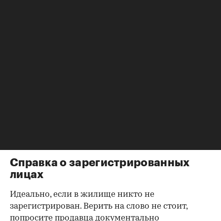
убедиться в отсутствии препятствий к сделке.
Согласие второй половины на
продажу
Если жилье приобреталось в браке, необходимо
будет получить согласие второго супруга на
продажу, причем даже если он в
правоустанавливающем документе не числится
владельцем или брак уже расторгнут. Следует
уделить пристальное внимание датам
оформления собственности, заключения и
расторжения брака.
Справка о зарегистрированных
лицах
Идеально, если в жилище никто не
зарегистрирован. Верить на слово не стоит,
попросите продавца документально