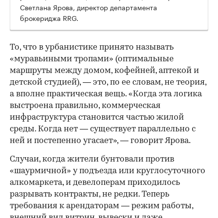
Светлана Ярова, директор департамента
брокериджа RRG.
00:00
/
00:00
То, что в урбанистике принято называть
«муравьиными тропами» (оптимальные
маршруты между домом, кофейней, аптекой и
детской студией), — это, по ее словам, не теория,
а вполне практическая вещь. «Когда эта логика
выстроена правильно, коммерческая
инфраструктура становится частью жилой
среды. Когда нет — существует параллельно с
ней и постепенно угасает», — говорит Ярова.
Случаи, когда жители бунтовали против
«шаурмичной» у подъезда или круглосуточного
алкомаркета, и девелоперам приходилось
разрывать контракты, не редки. Теперь
требования к арендаторам — режим работы,
внешний вид витрин, вывески и даже