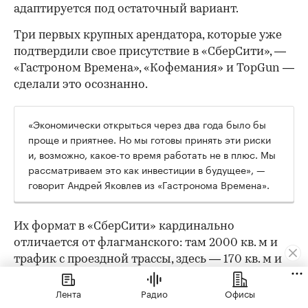
адаптируется под остаточный вариант.
Три первых крупных арендатора, которые уже
подтвердили свое присутствие в «СберСити», —
«Гастроном Времена», «Кофемания» и TopGun —
сделали это осознанно.
«Экономически открыться через два года было бы
проще и приятнее. Но мы готовы принять эти риски
и, возможно, какое-то время работать не в плюс. Мы
рассматриваем это как инвестиции в будущее», —
говорит Андрей Яковлев из «Гастронома Времена».
Их формат в «СберСити» кардинально
отличается от флагманского: там 2000 кв. м и
трафик с проездной трассы, здесь — 170 кв. м и
другая поведенческая модель. «Во флагмане
Лента
Радио
Офисы
люди специально едут за большой корзиной.