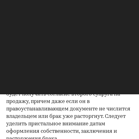
проверке.
Как отмечают в «ИНКОМ-Недвижимости», если в
выписке имеются сведения об обременениях на
квартиру (ипотека, арест и т.д.), следует
запросить у продавца дополнительные
документы, например о выплате ипотеки, чтобы
убедиться в отсутствии препятствий к сделке.
Согласие второй половины на
продажу
Если жилье приобреталось в браке, необходимо
будет получить согласие второго супруга на
продажу, причем даже если он в
правоустанавливающем документе не числится
владельцем или брак уже расторгнут. Следует
уделить пристальное внимание датам
оформления собственности, заключения и
расторжения брака.