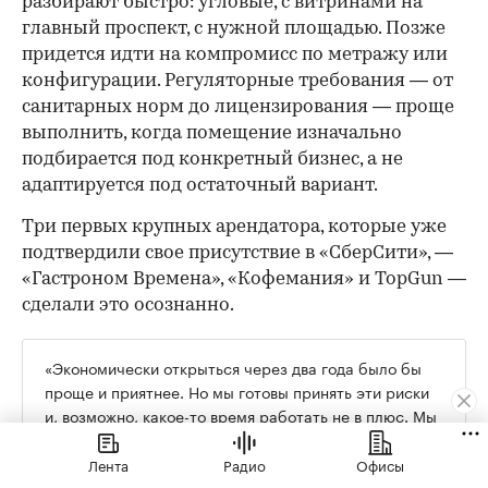
разбирают быстро: угловые, с витринами на
главный проспект, с нужной площадью. Позже
придется идти на компромисс по метражу или
конфигурации. Регуляторные требования — от
санитарных норм до лицензирования — проще
выполнить, когда помещение изначально
подбирается под конкретный бизнес, а не
адаптируется под остаточный вариант.
Три первых крупных арендатора, которые уже
подтвердили свое присутствие в «СберСити», —
«Гастроном Времена», «Кофемания» и TopGun —
сделали это осознанно.
«Экономически открыться через два года было бы
проще и приятнее. Но мы готовы принять эти риски
и, возможно, какое-то время работать не в плюс. Мы
рассматриваем это как инвестиции в будущее», —
говорит Андрей Яковлев из «Гастронома Времена».
Лента
Радио
Офисы