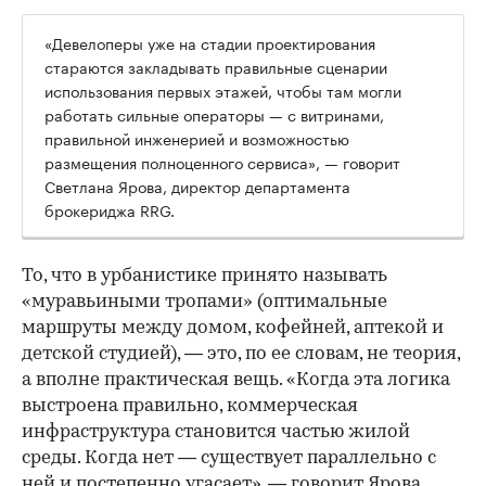
«Девелоперы уже на стадии проектирования
стараются закладывать правильные сценарии
использования первых этажей, чтобы там могли
работать сильные операторы — с витринами,
правильной инженерией и возможностью
размещения полноценного сервиса», — говорит
Светлана Ярова, директор департамента
брокериджа RRG.
00:00
/
00:00
То, что в урбанистике принято называть
«муравьиными тропами» (оптимальные
маршруты между домом, кофейней, аптекой и
детской студией), — это, по ее словам, не теория,
а вполне практическая вещь. «Когда эта логика
выстроена правильно, коммерческая
инфраструктура становится частью жилой
среды. Когда нет — существует параллельно с
ней и постепенно угасает», — говорит Ярова.